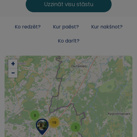
Uzzināt visu stāstu
Ko redzēt?
Kur paēst?
Kur nakšnot?
Ko darīt?
+
−
9
19
3