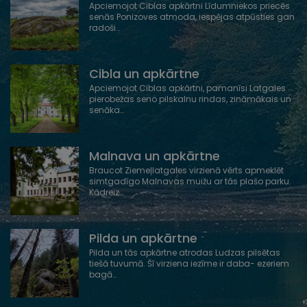
Apciemojot Ciblas apkārtni Līdumniekos priecēs
senās Ponizoves atmoda, iespējas atpūsties gan
radoši…
Cibla un apkārtne
Apciemojot Ciblas apkārtni, pamanīsi Latgales
pierobežas seno pilskalnu rindas, zināmākais un
senāka…
Malnava un apkārtne
Braucot Ziemeļlatgales virzienā vērts apmeklēt
simtgadīgo Malnavas muižu ar tās plašo parku.
Kādreiz…
Pilda un apkārtne
Pilda un tās apkārtne atrodas Ludzas pilsētas
tiešā tuvumā. Šī virziena iezīme ir daba- ezeriem
bagā…