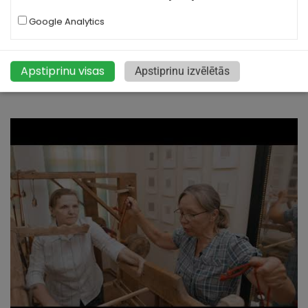
Google Analytics
Arheoloģisko un etnogrāfisko tautas tērpu
kolekcija “Ludzas tautas tērpu stāsts”
Apstiprinu visas
Apstiprinu izvēlētās