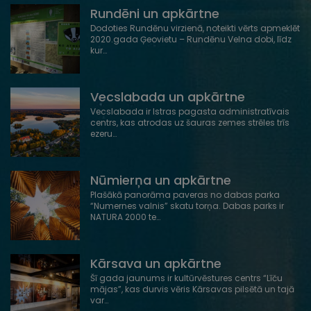
Rundēni un apkārtne
Dodoties Rundēnu virzienā, noteikti vērts apmeklēt
2020.gada Ģeovietu – Rundēnu Velna dobi, līdz
kur…
Vecslabada un apkārtne
Vecslabada ir Istras pagasta administratīvais
centrs, kas atrodas uz šauras zemes strēles trīs
ezeru…
Nūmierņa un apkārtne
Plašākā panorāma paveras no dabas parka
“Numernes valnis” skatu torņa. Dabas parks ir
NATURA 2000 te…
Kārsava un apkārtne
Šī gada jaunums ir kultūrvēstures centrs “Līču
mājas”, kas durvis vēris Kārsavas pilsētā un tajā
var…