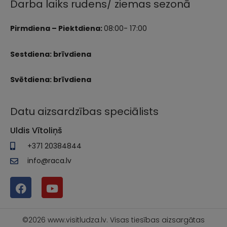
Darba laiks rudens/ ziemas sezonā
Pirmdiena – Piektdiena:
08:00- 17:00
Sestdiena: brīvdiena
Svētdiena: brīvdiena
Datu aizsardzības speciālists
Uldis Vītoliņš
+371 20384844
info@raca.lv
©2026 www.visitludza.lv. Visas tiesības aizsargātas