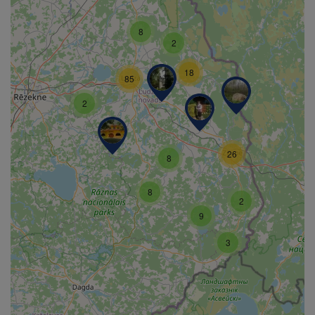
8
2
18
85
2
26
8
8
2
9
3