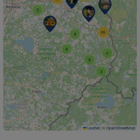
2
26
8
8
2
9
3
|
©
Leaflet
OpenStreetMap