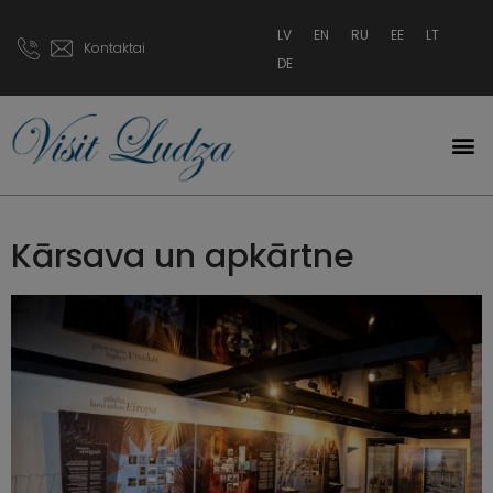
LV
EN
RU
EE
LT
Kontaktai
DE
Kārsava un apkārtne