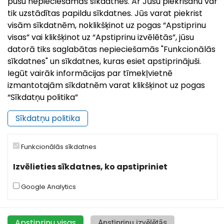
pušu nepieciešamās sīkdatnes. Ar Jūsu piekrišanu var
tik uzstādītas papildu sīkdatnes. Jūs varat piekrist
Ko darīt
visām sīkdatnēm, noklikšķinot uz pogas “Apstiprinu
visas” vai klikšķinot uz “Apstiprinu izvēlētās”, jūsu
datorā tiks saglabātas nepieciešamās "Funkcionālās
sīkdatnes" un sīkdatnes, kuras esiet apstiprinājuši.
Iegūt vairāk informācijas par tīmekļvietnē
izmantotajām sīkdatnēm varat klikšķinot uz pogas
“Sīkdatņu politika”
Sīkdatņu politika
Pa Kārsavas vēstures takām
Funkcionālās sīkdatnes
Izvēlieties sīkdatnes, ko apstipriniet
Google Analytics
Apstiprinu visas
Apstiprinu izvēlētās