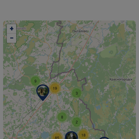
+
−
9
19
3
8
2
18
85