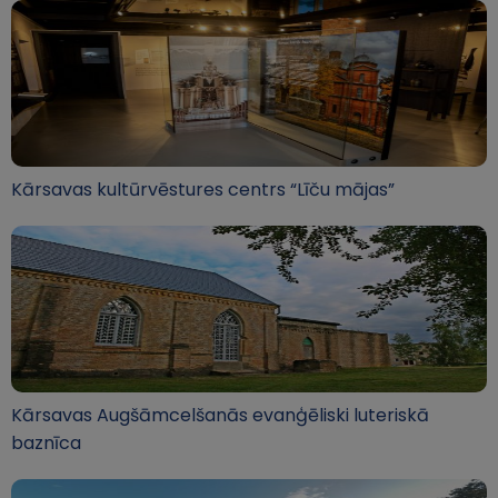
Kārsavas kultūrvēstures centrs “Līču mājas”
Kārsavas Augšāmcelšanās evanģēliski luteriskā
baznīca