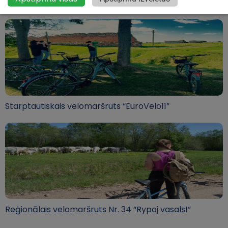
Velomaršruts nr. 782 “Sajust Aizgāršu”
Starptautiskais velomaršruts “EuroVelo11”
Reģionālais velomaršruts Nr. 34 “Rypoj vasals!”