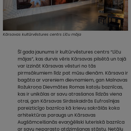
Kārsavas kultūrvēstures centrs Līču māja
Šī gada jaunums ir kultūrvēstures centrs “Līču
mājas”, kas durvis vēris Kārsavas pilsētā un tajā
var izzināt Kārsavas vēsturi no tās
pirmsākumiem līdz pat mūsu dienām. Kārsava ir
bagāta ar vareniem dievnamiem, gan Malnavas
Rožukroņa Dievmātes Romas katoļu baznīcas,
kas ir unikālas ar savu atrasšanos līdzās viena
otrai, gan Kārsavas Sirdsskaidrās Eufrosīnijas
pareizticīgo baznīca kā krievu sakrālās koka
arhitektūras paraugs un Kārsavas
Augšāmcelšanās evaņģēliski luteriskā baznīca
ar savu neparasto atdzimšanas stāstu. Netālu