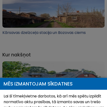
Kārsavas dzelzceļa stacija un Bozovas ciems
Kur nakšņot
MĒS IZMANTOJAM SĪKDATNES
Lai šī tīmekļvietne darbotos, kā arī mēs spētu izpildīt
normatīvo aktu prasības, tā izmanto savas un trešo
Viesu nams “Rītupes stārķi”