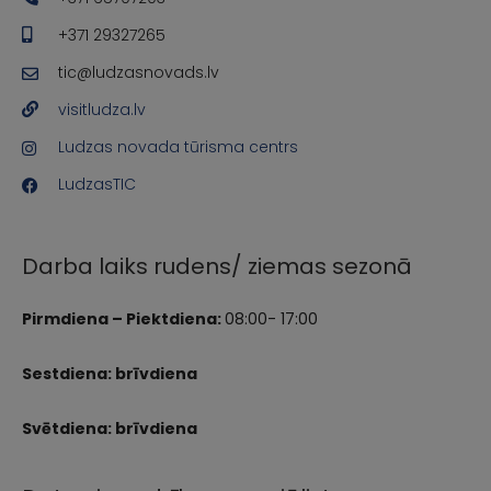
+371 29327265
tic@ludzasnovads.lv
visitludza.lv
Ludzas novada tūrisma centrs
LudzasTIC
Darba laiks rudens/ ziemas sezonā
Pirmdiena – Piektdiena:
08:00- 17:00
Sestdiena: brīvdiena
Svētdiena: brīvdiena