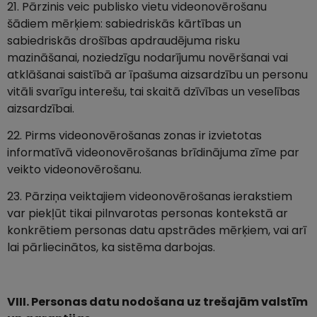
21. Pārzinis veic publisko vietu videonovērošanu
šādiem mērķiem: sabiedriskās kārtības un
sabiedriskās drošības apdraudējuma risku
mazināšanai, noziedzīgu nodarījumu novēršanai vai
atklāšanai saistībā ar īpašuma aizsardzību un personu
vitāli svarīgu interešu, tai skaitā dzīvības un veselības
aizsardzībai.
22. Pirms videonovērošanas zonas ir izvietotas
informatīvā videonovērošanas brīdinājuma zīme par
veikto videonovērošanu.
23. Pārziņa veiktajiem videonovērošanas ierakstiem
var piekļūt tikai pilnvarotas personas kontekstā ar
konkrētiem personas datu apstrādes mērķiem, vai arī
lai pārliecinātos, ka sistēma darbojas.
VIII. Personas datu nodošana uz trešajām valstīm