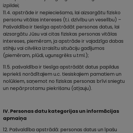
izpildei;
11.4. apstrāde ir nepieciešama, lai aizsargātu fizisko
personu vitālas intereses (t.i. dzīvību un veselību) –
Pašvaldība ir tiesīga apstrādāt personas datus, lai
aizsargātu Jūsu vai citas fiziskas personas vitālas
intereses, piemēram, ja apstrāde ir vajadzīga dabas
stihiju vai cilvēka izraisītu situāciju gadījumos
(piemēram, plūdi, ugunsgrēks u.tml.);
11.5. pašvaldība ir tiesīga apstrādāt datus papildus
iepriekš norādītajiem u.c. tiesiskajiem pamatiem un
nolūkiem, saņemot no fiziskas personas brīvi sniegtu
un nepārprotamu piekrišanu (atļauju).
IV. Personas datu kategorijas un informācijas
apmaiņa
12. Pašvaldība apstrādā: personas datus un īpašu