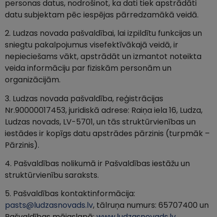
personas datus, nodrošinot, ka dati tiek apstrādāti
datu subjektam pēc iespējas pārredzamākā veidā.
2. Ludzas novada pašvaldībai, lai izpildītu funkcijas un
sniegtu pakalpojumus visefektīvākajā veidā, ir
nepieciešams vākt, apstrādāt un izmantot noteikta
veida informāciju par fiziskām personām un
organizācijām.
3. Ludzas novada pašvaldība, reģistrācijas
Nr.90000017453, juridiskā adrese: Raiņa iela 16, Ludza,
Ludzas novads, LV-5701, un tās struktūrvienības un
iestādes ir kopīgs datu apstrādes pārzinis (turpmāk –
Pārzinis).
4. Pašvaldības nolikumā ir Pašvaldības iestāžu un
struktūrvienību saraksts.
5. Pašvaldības kontaktinformācija:
pasts@ludzasnovads.lv
, tālruņa numurs: 65707400 un
Pašvaldības mājaslapā:
www.ludzasnovads.lv
.