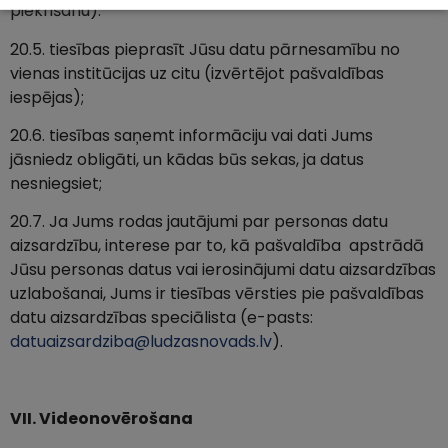
piekrišanu).
20.5. tiesības pieprasīt Jūsu datu pārnesamību no
vienas institūcijas uz citu (izvērtējot pašvaldības
iespējas);
20.6. tiesības saņemt informāciju vai dati Jums
jāsniedz obligāti, un kādas būs sekas, ja datus
nesniegsiet;
20.7. Ja Jums rodas jautājumi par personas datu
aizsardzību, interese par to, kā pašvaldība apstrādā
Jūsu personas datus vai ierosinājumi datu aizsardzības
uzlabošanai, Jums ir tiesības vērsties pie pašvaldības
datu aizsardzības speciālista (e-pasts:
datuaizsardziba@ludzasnovads.lv
).
VII. Videonovērošana