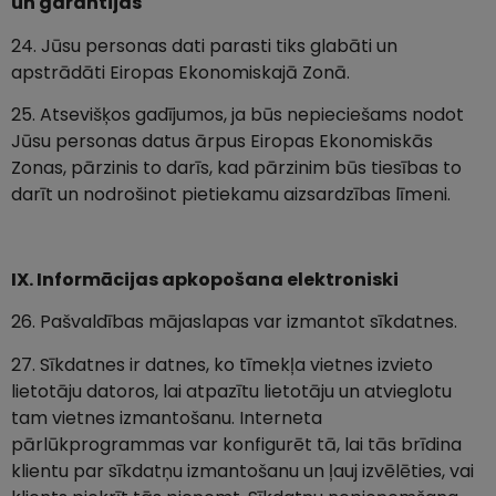
un garantijas
24. Jūsu personas dati parasti tiks glabāti un
apstrādāti Eiropas Ekonomiskajā Zonā.
25. Atsevišķos gadījumos, ja būs nepieciešams nodot
Jūsu personas datus ārpus Eiropas Ekonomiskās
Zonas, pārzinis to darīs, kad pārzinim būs tiesības to
darīt un nodrošinot pietiekamu aizsardzības līmeni.
IX. Informācijas apkopošana elektroniski
26. Pašvaldības mājaslapas var izmantot sīkdatnes.
27. Sīkdatnes ir datnes, ko tīmekļa vietnes izvieto
lietotāju datoros, lai atpazītu lietotāju un atvieglotu
tam vietnes izmantošanu. Interneta
pārlūkprogrammas var konfigurēt tā, lai tās brīdina
klientu par sīkdatņu izmantošanu un ļauj izvēlēties, vai