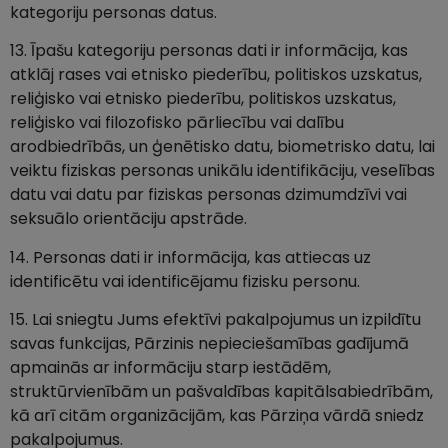
kategoriju personas datus.
13. Īpašu kategoriju personas dati ir informācija, kas
atklāj rases vai etnisko piederību, politiskos uzskatus,
reliģisko vai etnisko piederību, politiskos uzskatus,
reliģisko vai filozofisko pārliecību vai dalību
arodbiedrībās, un ģenētisko datu, biometrisko datu, lai
veiktu fiziskas personas unikālu identifikāciju, veselības
datu vai datu par fiziskas personas dzimumdzīvi vai
seksuālo orientāciju apstrāde.
14. Personas dati ir informācija, kas attiecas uz
identificētu vai identificējamu fizisku personu.
15. Lai sniegtu Jums efektīvi pakalpojumus un izpildītu
savas funkcijas, Pārzinis nepieciešamības gadījumā
apmainās ar informāciju starp iestādēm,
struktūrvienībām un pašvaldības kapitālsabiedrībām,
kā arī citām organizācijām, kas Pārziņa vārdā sniedz
pakalpojumus.