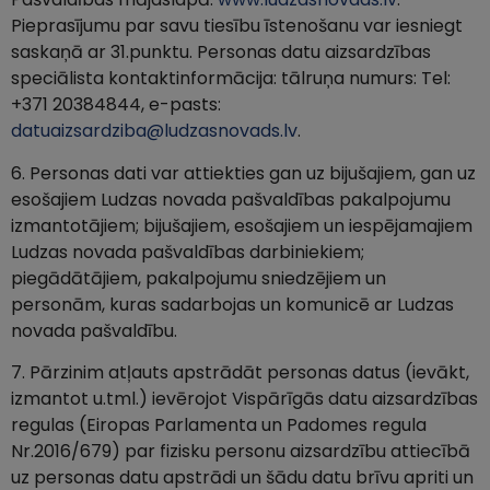
Pieprasījumu par savu tiesību īstenošanu var iesniegt
saskaņā ar 31.punktu. Personas datu aizsardzības
speciālista kontaktinformācija: tālruņa numurs: Tel:
+371 20384844, e-pasts:
datuaizsardziba@ludzasnovads.lv
.
6. Personas dati var attiekties gan uz bijušajiem, gan uz
esošajiem Ludzas novada pašvaldības pakalpojumu
izmantotājiem; bijušajiem, esošajiem un iespējamajiem
Ludzas novada pašvaldības darbiniekiem;
piegādātājiem, pakalpojumu sniedzējiem un
personām, kuras sadarbojas un komunicē ar Ludzas
novada pašvaldību.
7. Pārzinim atļauts apstrādāt personas datus (ievākt,
izmantot u.tml.) ievērojot Vispārīgās datu aizsardzības
regulas (Eiropas Parlamenta un Padomes regula
Nr.2016/679) par fizisku personu aizsardzību attiecībā
uz personas datu apstrādi un šādu datu brīvu apriti un