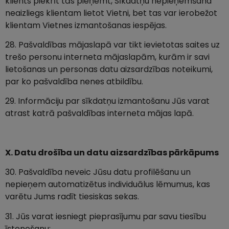
klients piekrīt tās pieņemt, Sīkdatņu nepieņemšana
neaizliegs klientam lietot Vietni, bet tas var ierobežot
klientam Vietnes izmantošanas iespējas.
28. Pašvaldības mājaslapā var tikt ievietotas saites uz
trešo personu interneta mājaslapām, kurām ir savi
lietošanas un personas datu aizsardzības noteikumi,
par ko pašvaldība nenes atbildību.
29. Informāciju par sīkdatņu izmantošanu Jūs varat
atrast katrā pašvaldības interneta mājas lapā.
X. Datu drošība un datu aizsardzības pārkāpums
30. Pašvaldība neveic Jūsu datu profilēšanu un
nepieņem automatizētus individuālus lēmumus, kas
varētu Jums radīt tiesiskas sekas.
31. Jūs varat iesniegt pieprasījumu par savu tiesību
īstenošanu: