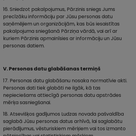
16. Sniedzot pakalpojumus, Pārzinis sniegs Jums
precīzāku informāciju par Jūsu personas datu
saņēmējiem un organizācijām, kas būs iesaistītas
pakalpojuma sniegšanā Pārziņa vārdā, vai arī ar
kuriem Pārzinis apmainīsies ar informāciju un Jūsu
personas datiem.
V. Personas datu glabāšanas termiņš
17. Personas datu glabāšanu nosaka normatīvie akti.
Personas dati tiek glabāti ne ilgāk, kā tas
nepieciešams attiecīgā personas datu apstrādes
mērķa sasniegšanai.
18. Atsevišķos gadījumos Ludzas novada pašvaldība
saglabā Jūsu personas datus arhīvā, lai saglabātu
pierādījumus, vēsturiskiem mērķiem vai tos izmanto
pētniecības vai statistiskiem mērķiem.