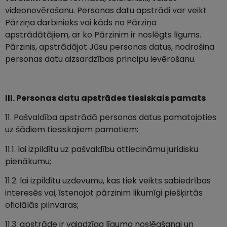
videonovērošanu. Personas datu apstrādi var veikt
Pārziņa darbinieks vai kāds no Pārziņa
apstrādātājiem, ar ko Pārzinim ir noslēgts līgums.
Pārzinis, apstrādājot Jūsu personas datus, nodrošina
personas datu aizsardzības principu ievērošanu.
III. Personas datu apstrādes tiesiskais pamats
11. Pašvaldība apstrādā personas datus pamatojoties
uz šādiem tiesiskajiem pamatiem:
11.1. lai izpildītu uz pašvaldību attiecināmu juridisku
pienākumu;
11.2. lai izpildītu uzdevumu, kas tiek veikts sabiedrības
interesēs vai, īstenojot pārzinim likumīgi piešķirtās
oficiālās pilnvaras;
11.3. apstrāde ir vajadzīga līguma noslēgšanai un