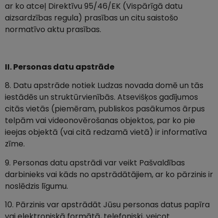
ar ko atceļ Direktīvu 95/46/EK (Vispārīgā datu
aizsardzības regula) prasības un citu saistošo
normatīvo aktu prasības.
II. Personas datu apstrāde
8. Datu apstrāde notiek Ludzas novada domē un tās
iestādēs un struktūrvienībās. Atsevišķos gadījumos
citās vietās (piemēram, publiskos pasākumos ārpus
telpām vai videonovērošanas objektos, par ko pie
ieejas objektā (vai citā redzamā vietā) ir informatīva
zīme.
9. Personas datu apstrādi var veikt Pašvaldības
darbinieks vai kāds no apstrādātājiem, ar ko pārzinis ir
noslēdzis līgumu.
10. Pārzinis var apstrādāt Jūsu personas datus papīra
vai elektroniskā formātā, telefoniski, veicot