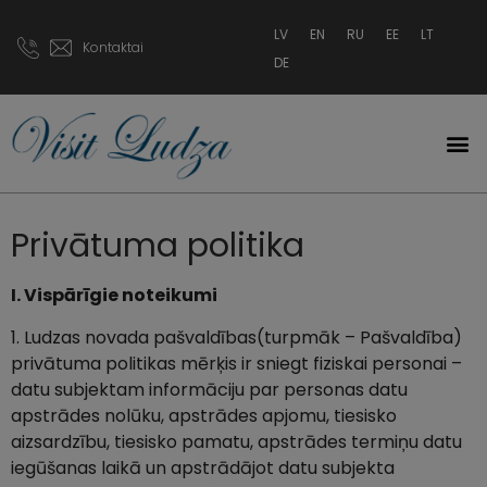
LV
EN
RU
EE
LT
Kontaktai
DE
Privātuma politika
I. Vispārīgie noteikumi
1. Ludzas novada pašvaldības(turpmāk – Pašvaldība)
privātuma politikas mērķis ir sniegt fiziskai personai –
datu subjektam informāciju par personas datu
apstrādes nolūku, apstrādes apjomu, tiesisko
aizsardzību, tiesisko pamatu, apstrādes termiņu datu
iegūšanas laikā un apstrādājot datu subjekta