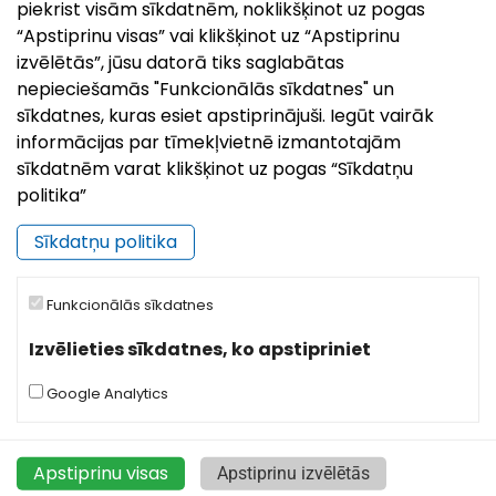
tiesiskā pamata, kādam mērķim, kurām fiziskajām,
piekrist visām sīkdatnēm, noklikšķinot uz pogas
juridiskajām, valsts vai pašvaldību institūcijām un
“Apstiprinu visas” vai klikšķinot uz “Apstiprinu
kādus personas datus pašvaldība ir nodevusi
izvēlētās”, jūsu datorā tiks saglabātas
(sniedzamajā informācijā par datu saņēmējiem netiks
nepieciešamās "Funkcionālās sīkdatnes" un
iekļautas valsts institūcijas, kuras ir kriminālprocesa
sīkdatnes, kuras esiet apstiprinājuši. Iegūt vairāk
virzītāji, operatīvās darbības subjekti, vai citas
informācijas par tīmekļvietnē izmantotajām
institūcijas, par kurām likums aizliedz šādas ziņas
sīkdatnēm varat klikšķinot uz pogas “Sīkdatņu
izpaust);
politika”
20.2. pieprasīt labot pašvaldības sistēmās esošos
Sīkdatņu politika
datus, ja esat konstatējis, ka Jūsu personas dati ir
neprecīzi, nepareizi vai novecojuši (iesniedzot
Funkcionālās sīkdatnes
labojuma nepieciešamībai pierādošus dokumentus);
Izvēlieties sīkdatnes, ko apstipriniet
20.3. pieprasīt ierobežot, pārtraukt apstrādāt vai
dzēst Jūsu personas datus (tiesības “tikt aizmirstam”),
Google Analytics
ja nepastāv tiesisks pamats to apstrādei;
20.4. jebkurā laikā atsaukt savu piekrišanu datu
Apstiprinu visas
Apstiprinu izvēlētās
apstrādei (ja datu apstrāde balstās vienīgi uz Jūsu