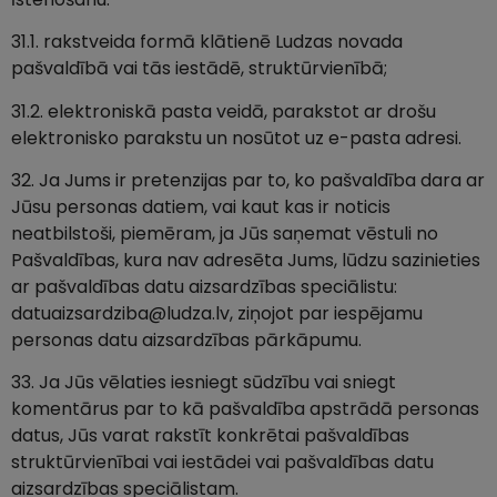
31.1. rakstveida formā klātienē Ludzas novada
pašvaldībā vai tās iestādē, struktūrvienībā;
31.2. elektroniskā pasta veidā, parakstot ar drošu
elektronisko parakstu un nosūtot uz e-pasta adresi.
32. Ja Jums ir pretenzijas par to, ko pašvaldība dara ar
Jūsu personas datiem, vai kaut kas ir noticis
neatbilstoši, piemēram, ja Jūs saņemat vēstuli no
Pašvaldības, kura nav adresēta Jums, lūdzu sazinieties
ar pašvaldības datu aizsardzības speciālistu:
datuaizsardziba@ludza.lv
, ziņojot par iespējamu
personas datu aizsardzības pārkāpumu.
33. Ja Jūs vēlaties iesniegt sūdzību vai sniegt
komentārus par to kā pašvaldība apstrādā personas
datus, Jūs varat rakstīt konkrētai pašvaldības
struktūrvienībai vai iestādei vai pašvaldības datu
aizsardzības speciālistam.