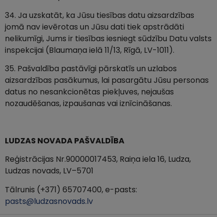
34. Ja uzskatāt, ka Jūsu tiesības datu aizsardzības
jomā nav ievērotas un Jūsu dati tiek apstrādāti
nelikumīgi, Jums ir tiesības iesniegt sūdzību Datu valsts
inspekcijai (Blaumaņa ielā 11/13, Rīgā, LV-1011).
35. Pašvaldība pastāvīgi pārskatīs un uzlabos
aizsardzības pasākumus, lai pasargātu Jūsu personas
datus no nesankcionētas piekļuves, nejaušas
nozaudēšanas, izpaušanas vai iznīcināšanas.
LUDZAS NOVADA PAŠVALDĪBA
Reģistrācijas Nr.90000017453, Raiņa iela 16, Ludza,
Ludzas novads, LV–5701
Tālrunis (+371) 65707400, e-pasts:
pasts@ludzasnovads.lv