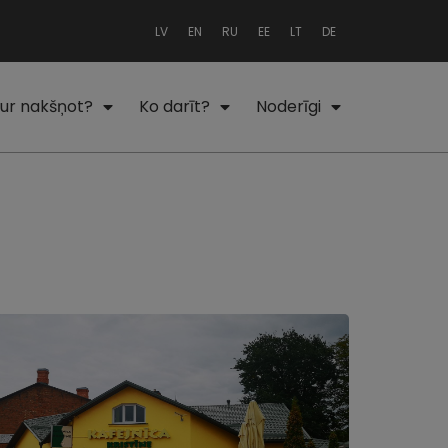
LV
EN
RU
EE
LT
DE
ur nakšņot?
Ko darīt?
Noderīgi