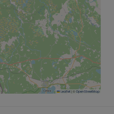
|
©
Leaflet
OpenStreetMap