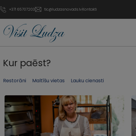
+371 65707203
tic@ludzasnovads.lv
Kontakti
Kur paēst?
Restorāni
Maltīšu vietas
Lauku cienasti