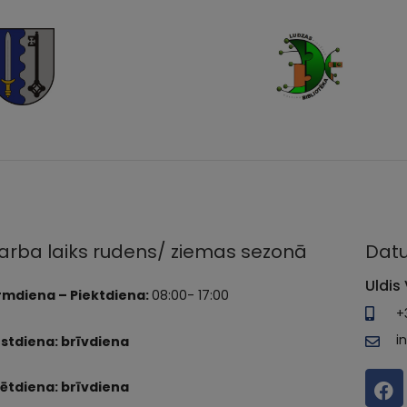
arba laiks rudens/ ziemas sezonā
Datu
Uldis 
rmdiena – Piektdiena:
08:00- 17:00
+
i
stdiena: brīvdiena
ētdiena: brīvdiena