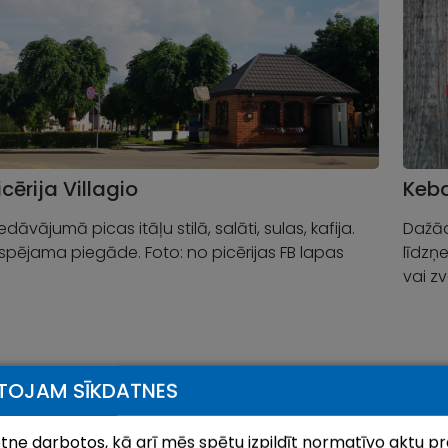
icērija Villagio
Keb
edāvājumā picas itāļu stilā, salāti, sulas, kafija.
Dažād
espējama piegāde. Foto: no picērijas FB lapas
līdzņe
vai z
TOJAM SĪKDATNES
ietne darbotos, kā arī mēs spētu izpildīt normatīvo aktu pr