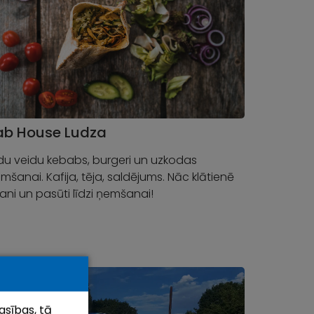
ab House Ludza
u veidu kebabs, burgeri un uzkodas
mšanai. Kafija, tēja, saldējums. Nāc klātienē
vani un pasūti līdzi ņemšanai!
asības, tā