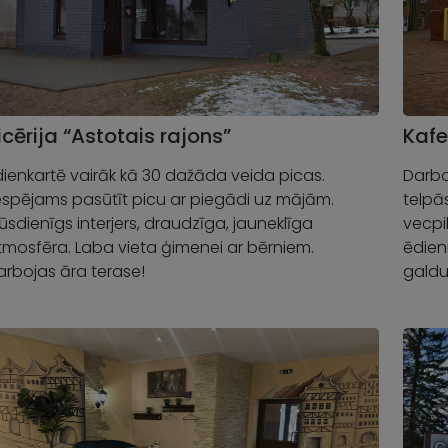
icērija “Astotais rajons”
Kafe
dienkartē vairāk kā 30 dažāda veida picas.
Darbo
espējams pasūtīt picu ar piegādi uz mājām.
telpā
ūsdienīgs interjers, draudzīga, jauneklīga
vecpi
tmosfēra. Laba vieta ģimenei ar bērniem.
ēdien
arbojas āra terase!
galdu