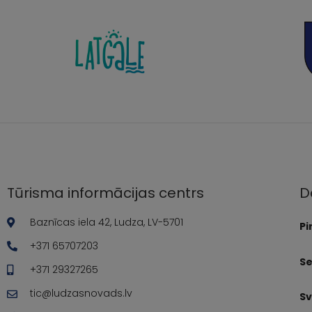
Tūrisma informācijas centrs
D
Baznīcas iela 42, Ludza, LV-5701
Pi
+371 65707203
Se
+371 29327265
tic@ludzasnovads.lv
Sv