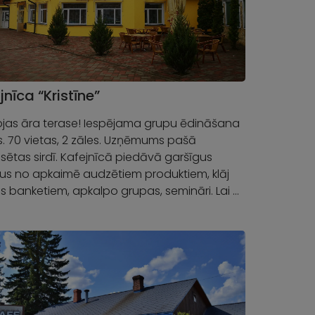
jnīca “Kristīne”
jas āra terase! Iespējama grupu ēdināšana
s. 70 vietas, 2 zāles. Uzņēmums pašā
lsētas sirdī. Kafejnīcā piedāvā garšīgus
us no apkaimē audzētiem produktiem, klāj
s banketiem, apkalpo grupas, semināri. Lai …