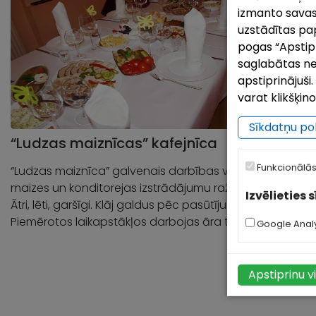
izmanto savas
uzstādītas pap
pogas “Apstipri
saglabātas ne
apstiprinājuš
varat klikšķin
Sīkdatņu pol
“Ludzas maiznīcas” kafejnīca
K
Funkcionālās
“Ludzas maiznīca” galvenais darbības veids ir
K
maizes un konditorejas izstrādājumu ražošana.
a
Izvēlieties 
Ātri, lēti, garšīgi. Klāj galdus pēc pasūtījuma.
k
Piemērotos laikapstākļos darbojas āra terase.
Google Analy
Apstiprinu v