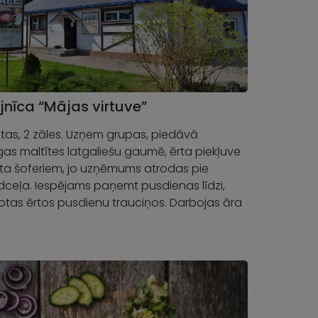
jnīca “Mājas virtuve”
etas, 2 zāles. Uzņem grupas, piedāvā
gas maltītes latgaliešu gaumē, ērta piekļuve
īta šoferiem, jo uzņēmums atrodas pie
ceļa. Iespējams paņemt pusdienas līdzi,
otas ērtos pusdienu trauciņos. Darbojas āra