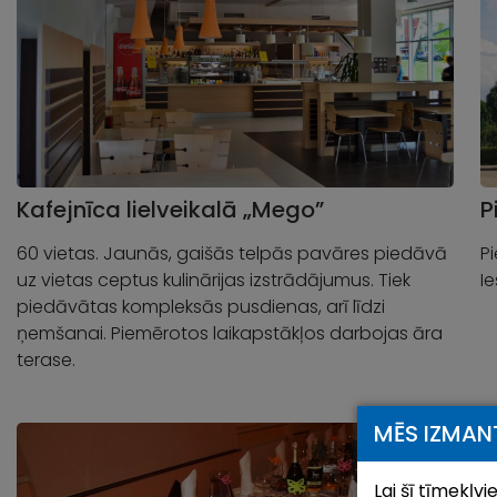
Kafejnīca lielveikalā „Mego”
P
60 vietas. Jaunās, gaišās telpās pavāres piedāvā
Pi
uz vietas ceptus kulinārijas izstrādājumus. Tiek
I
piedāvātas kompleksās pusdienas, arī līdzi
ņemšanai. Piemērotos laikapstākļos darbojas āra
terase.
MĒS IZMAN
Lai šī tīmekļv