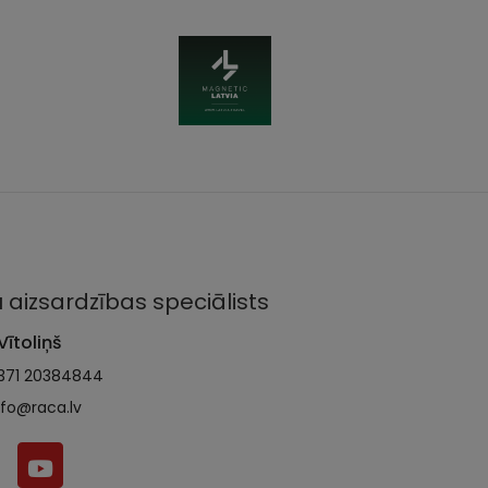
 aizsardzības speciālists
Vītoliņš
371 20384844
nfo@raca.lv