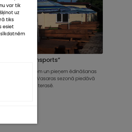
u var tik
šķinot uz
rā tiks
 esiet
m sīkdatnēm
jnīca “Niktransports”
galdus pasākumiem un pieņem ēdināšanas
ījumus grupām. Vasaras sezonā piedāvā
ju pusdienot āra terasē.