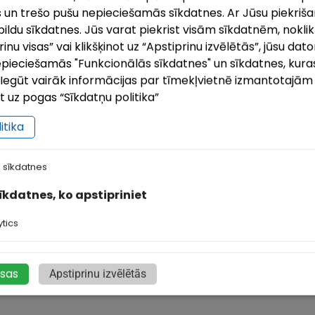
 un trešo pušu nepieciešamās sīkdatnes. Ar Jūsu piekrišan
ildu sīkdatnes. Jūs varat piekrist visām sīkdatnēm, noklik
nu visas” vai klikšķinot uz “Apstiprinu izvēlētās”, jūsu dato
pieciešamās "Funkcionālās sīkdatnes" un sīkdatnes, kuras
i. Iegūt vairāk informācijas par tīmekļvietnē izmantotajā
ot uz pogas “Sīkdatņu politika”
itika
afejnīca “Mabis”
Kafe
 sīkdatnes
afejnīca Mabis atrodas pilsētas centrā netālu no
Klāj 
utoostas un piedāvā gan izvēles ēdienkarti, gan
pasūt
sīkdatnes, ko apstipriniet
ompleksās pusdienas.
iespē
tics
isas
1
2
Apstiprinu izvēlētās