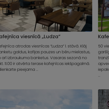
afejnīca viesnīcā „Ludza”
Kafe
fejnīca atrodas viesnīcas “Ludza” 1. stāvā. Klāj
50 vi
anketu galdus, kafijas pauzes un bēru mielastus,
garšī
ā arī izbraukuma banketus. Vasaras sezonā no
tranz
kt. 11.00 ir atvērta terase kafejnīcas iekšpagalmā.
apved
dienkarte pieejama …
iepak
…