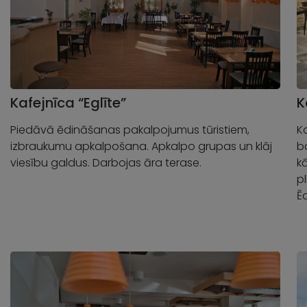
Kafejnīca “Eglīte”
K
Piedāvā ēdināšanas pakalpojumus tūristiem,
Ka
izbraukumu apkalpošana. Apkalpo grupas un klāj
b
viesību galdus. Darbojas āra terase.
k
pl
Ē