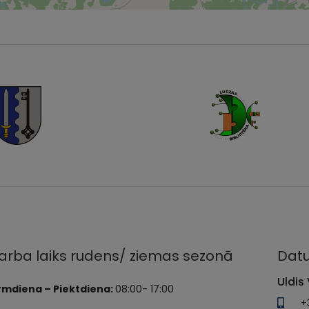
arba laiks rudens/ ziemas sezonā
Datu
Uldis 
rmdiena – Piektdiena:
08:00- 17:00
+