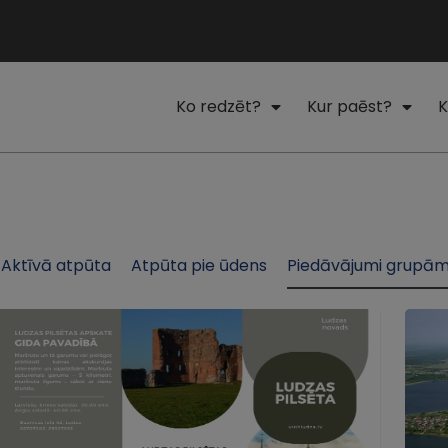
Ko redzēt?
Kur paēst?
K
Aktīvā atpūta
Atpūta pie ūdens
Piedāvājumi grupā