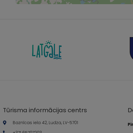
Tūrisma informācijas centrs
D
Baznīcas iela 42, Ludza, LV-5701
Pi
+371 65707203