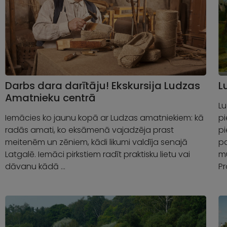
Darbs dara darītāju! Ekskursija Ludzas
L
Amatnieku centrā
L
Iemācies ko jaunu kopā ar Ludzas amatniekiem: kā
p
radās amati, ko eksāmenā vajadzēja prast
pi
meitenēm un zēniem, kādi likumi valdīja senajā
pa
Latgalē. Iemāci pirkstiem radīt praktisku lietu vai
m
dāvanu kādā …
P