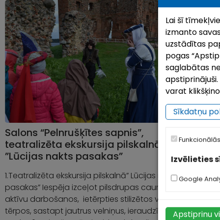
Lai šī tīmekļv
izmanto savas
uzstādītas pap
pogas “Apstipri
saglabātas ne
apstiprinājuš
varat klikšķin
Sīkdatņu pol
Salons “Pelnrušķītes sapnis”,
Z
Funkcionālās
teatralizēta ekskursija pilskalnā
m
”Lūcijas nakts pasakas”
Izvēlieties 
Ja
1.Teatralizēta ekskursija pilskalnā” Lūcijas nakts
ve
Google Analy
pasakas” Iespēja izceļot pilsdrupas caur teikām ar
28
aktīvu darbošanos, ietērpties stilizētos viduslaiku
Di
tērpos, sastapt jautrus velniņus, ieraudzīt Lūcijas
d
Apstiprinu v