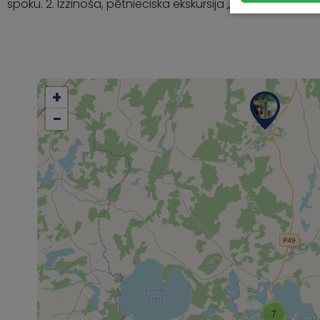
spoku. 2. Izzinoša, pētnieciska ekskursija „ Koku …
+
−
7