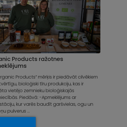
nic Products ražotnes
eklējums
Organic Products” mērķis ir piedāvāt cilvēkiem
ērtīgu, bioloģiski tīru produkciju, kas ir
ta vietējo zemnieku bioloģiskajās
iecībās. Piedāvā: -Apmeklējums ar
tāciju, kur varēs baudīt garšvielas, ogu un
ņu pulverus …