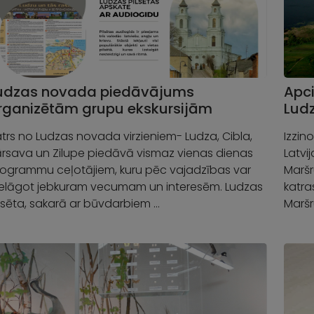
udzas novada piedāvājums
Apci
rganizētām grupu ekskursijām
Ludz
trs no Ludzas novada virzieniem- Ludza, Cibla,
Izzin
rsava un Zilupe piedāvā vismaz vienas dienas
Latvi
ogrammu ceļotājiem, kuru pēc vajadzības var
Maršr
ielāgot jebkuram vecumam un interesēm. Ludzas
katra
lsēta, sakarā ar būvdarbiem …
Maršr