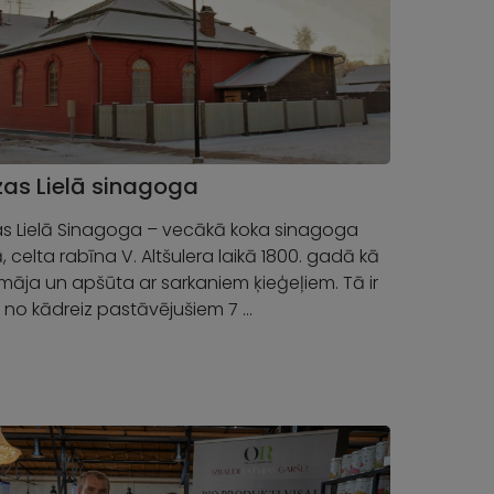
as Lielā sinagoga
s Lielā Sinagoga – vecākā koka sinagoga
ā, celta rabīna V. Altšulera laikā 1800. gadā kā
māja un apšūta ar sarkaniem ķieģeļiem. Tā ir
 no kādreiz pastāvējušiem 7 …