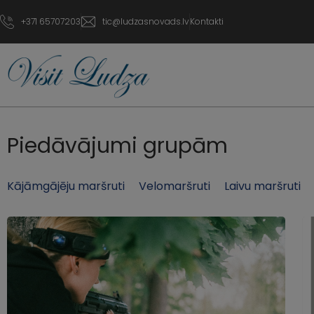
+371 65707203
tic@ludzasnovads.lv
Kontakti
Piedāvājumi grupām
Kājāmgājēju maršruti
Velomaršruti
Laivu maršruti