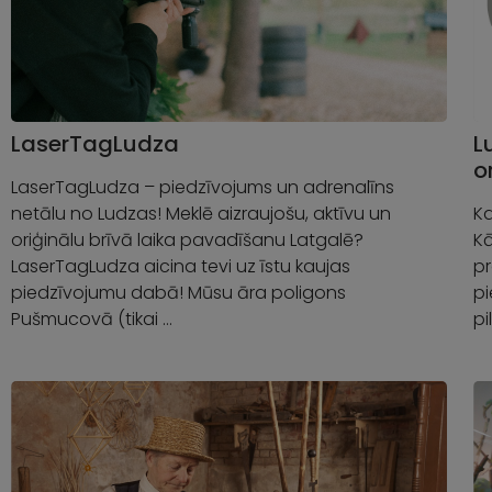
LaserTagLudza
L
o
LaserTagLudza – piedzīvojums un adrenalīns
netālu no Ludzas! Meklē aizraujošu, aktīvu un
Ka
oriģinālu brīvā laika pavadīšanu Latgalē?
Kā
LaserTagLudza aicina tevi uz īstu kaujas
pr
piedzīvojumu dabā! Mūsu āra poligons
p
Pušmucovā (tikai …
pi