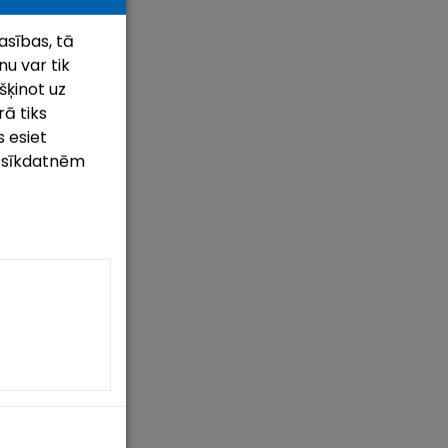
asības, tā
u var tik
šķinot uz
rā tiks
 esiet
m sīkdatnēm