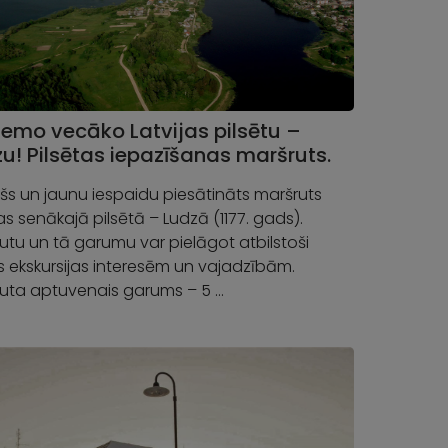
emo vecāko Latvijas pilsētu –
u! Pilsētas iepazīšanas maršruts.
ošs un jaunu iespaidu piesātināts maršruts
jas senākajā pilsētā – Ludzā (1177. gads).
utu un tā garumu var pielāgot atbilstoši
s ekskursijas interesēm un vajadzībām.
uta aptuvenais garums – 5 …