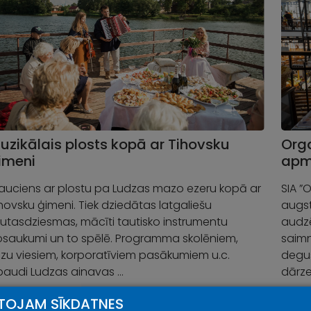
uzikālais plosts kopā ar Tihovsku
Orga
imeni
apm
auciens ar plostu pa Ludzas mazo ezeru kopā ar
SIA ”
hovsku ģimeni. Tiek dziedātas latgaliešu
augstv
utasdziesmas, mācīti tautisko instrumentu
audzē
osaukumi un to spēlē. Programma skolēniem,
saimn
zu viesiem, korporatīviem pasākumiem u.c.
degus
baudi Ludzas ainavas …
dārze
TOJAM SĪKDATNES