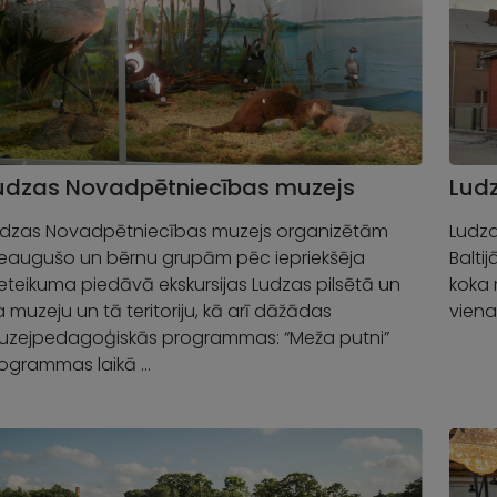
udzas Novadpētniecības muzejs
Ludz
udzas Novadpētniecības muzejs organizētām
Ludza
ieaugušo un bērnu grupām pēc iepriekšēja
Baltij
eteikuma piedāvā ekskursijas Ludzas pilsētā un
koka 
 muzeju un tā teritoriju, kā arī dāžādas
viena
uzejpedagoģiskās programmas: “Meža putni”
rogrammas laikā …