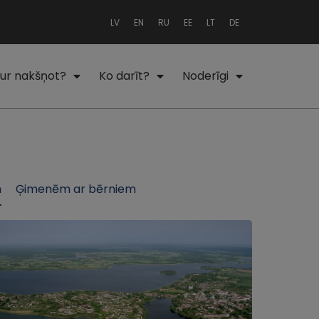
LV
EN
RU
EE
LT
DE
ur nakšņot?
Ko darīt?
Noderīgi
m
Ģimenēm ar bērniem