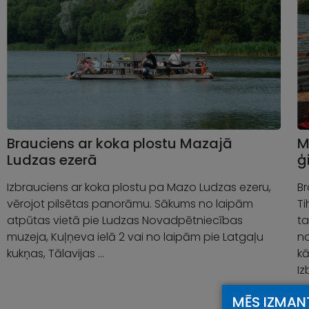
Brauciens ar koka plostu Mazajā
M
Ludzas ezerā
ģ
Izbrauciens ar koka plostu pa Mazo Ludzas ezeru,
Br
vērojot pilsētas panorāmu. Sākums no laipām
Ti
atpūtas vietā pie Ludzas Novadpētniecības
ta
muzeja, Kuļņeva ielā 2 vai no laipām pie Latgaļu
n
kukņas, Tālavijas …
kā
Iz
MĒS IZMAN