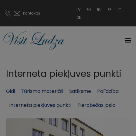
LV
EN
RU
EE
LT
Kontaktai
DE
Interneta piekļuves punkti
Gidi
Tūrisma materiāli
Satiksme
Palīdzība
Interneta piekļuves punkti
Pierobežas josla