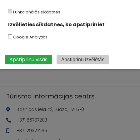
Funkcionālās sīkdatnes
Izvēlieties sīkdatnes, ko apstipriniet
Google Analytics
Apstiprinu visas
Apstiprinu izvēlētās
Tūrisma informācijas centrs
Baznīcas iela 42, Ludza, LV-5701
+371 65707203
+371 29327265