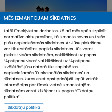
MĒS IZMANTOJAM SĪKDATNES
Lai šī tīmekļvietne darbotos, kā arī mēs spētu izpildīt
normatīvo aktu prasības, tā izmanto savas un trešo
pušu nepieciešamās sīkdatnes. Ar Jūsu piekrišanu
var tik uzstādītas papildu sīkdatnes. Jūs varat
piekrist visām sīkdatnēm, noklikšķinot uz pogas
“Apstiprinu visas” vai klikšķinot uz “Apstiprinu
Interneta pieeja Ludzas novada TIC
izvēlētās”, jūsu datorā tiks saglabātas
Ludzas novada tūrisma informācijas centrā ir WiFi
nepieciešamās "Funkcionālās sīkdatnes" un
Free zona un interneta kiosks, kuru var izmantot
sīkdatnes, kuras esiet apstiprinājuši. Iegūt vairāk
jebkurš TIC apmeklētājs.
informācijas par tīmekļvietnē izmantotajām
sīkdatnēm varat klikšķinot uz pogas “Sīkdatņu
politika”
Sīkdatņu politika