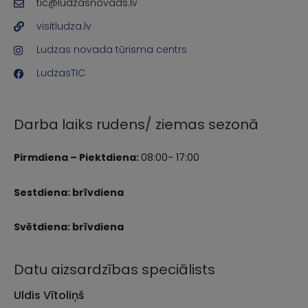
tic@ludzasnovads.lv
visitludza.lv
Ludzas novada tūrisma centrs
LudzasTIC
Darba laiks rudens/ ziemas sezonā
Pirmdiena – Piektdiena:
08:00- 17:00
Sestdiena: brīvdiena
Svētdiena: brīvdiena
Datu aizsardzības speciālists
Uldis Vītoliņš