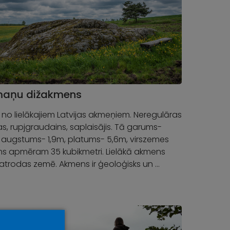
maņu dižakmens
 no lielākajiem Latvijas akmeņiem. Neregulāras
s, rupjgraudains, saplaisājis. Tā garums-
 augstums- 1,9m, platums- 5,6m, virszemes
ms apmēram 35 kubikmetri. Lielākā akmens
atrodas zemē. Akmens ir ģeoloģisks un …