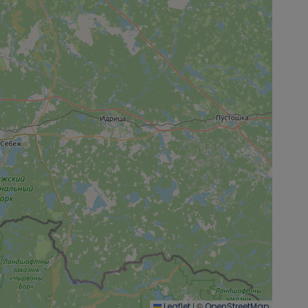
|
©
Leaflet
OpenStreetMap