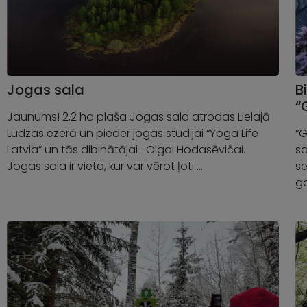
Jogas sala
B
“
Jaunums! 2,2 ha plaša Jogas sala atrodas Lielajā
Ludzas ezerā un pieder jogas studijai “Yoga Life
“G
Latvia” un tās dibinātājai- Olgai Hodasēvičai.
sa
Jogas sala ir vieta, kur var vērot ļoti …
se
ga