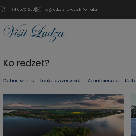
+371 65707203
tic@ludzasnovads.lv
Kontakti
Ko redzēt?
Dabas vietas
Lauku dzīvesveids
Amatniecība
Kult