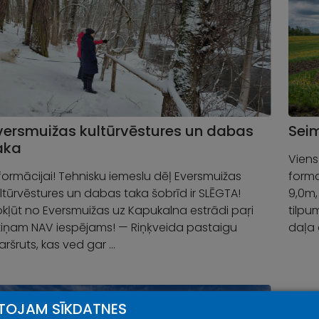
versmuižas kultūrvēstures un dabas
Sei
aka
Viens
formācijai! Tehnisku iemeslu dēļ Eversmuižas
forma
ltūrvēstures un dabas taka šobrīd ir SLĒGTA!
9,0m,
kļūt no Eversmuižas uz Kapukalna estrādi paŗi
tilpu
ltiņam NAV iespējams! — Riņķveida pastaigu
daļa 
ršruts, kas ved gar …
TOJAM SĪKDATNES