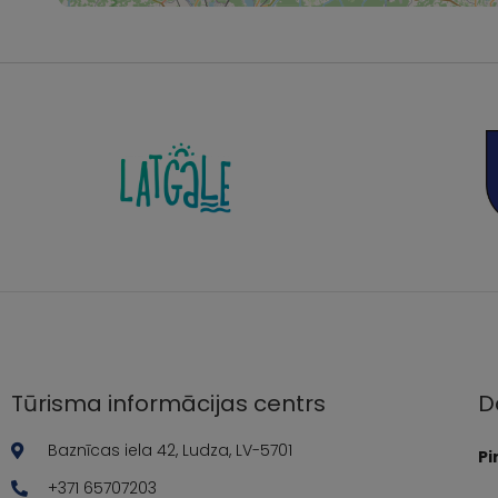
Tūrisma informācijas centrs
D
Baznīcas iela 42, Ludza, LV-5701
Pi
+371 65707203