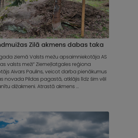
andmuižas Zilā akmens dabas taka
 gada ziemā Valsts mežu apsaimniekotāja AS
ijas valsts meži” Ziemeļlatgales reģiona
tājs Aivars Paulins, veicot darba pienākumus
s novada Pildas pagastā, atklājis līdz šim vēl
ītu dižakmeni. Atrastā akmens …