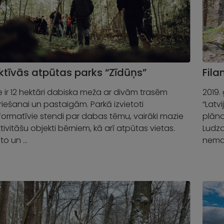
ktīvās atpūtas parks “Zīdūņs”
Fil
e ir 12 hektāri dabiska meža ar divām trasēm
2019.
riešanai un pastaigām. Parkā izvietoti
“Latv
formatīvie stendi par dabas tēmu, vairāki mazie
plāno
tivitāšu objekti bērniem, kā arī atpūtas vietas.
Ludza
to un …
neman