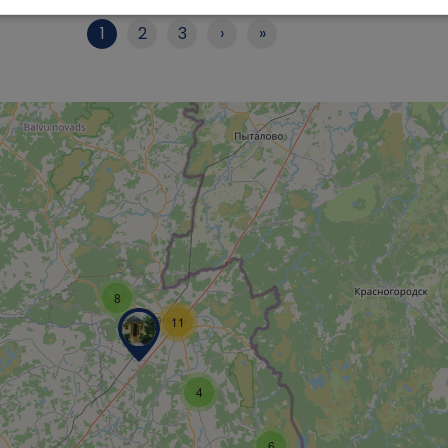
1
2
3
›
»
8
11
4
6