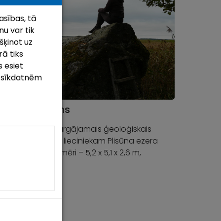
asības, tā
u var tik
šķinot uz
rā tiks
 esiet
m sīkdatnēm
sūna dižakmens
1977. gada aizsargājamais ģeoloģiskais
ts. Šļūdoņa laika lieciniekam Plisūna ezera
 ir iespaidīgi apmēri – 5,2 x 5,1 x 2,6 m,
tmērs – 17 m.