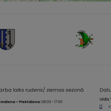
arba laiks rudens/ ziemas sezonā
Datu
Uldis 
rmdiena – Piektdiena:
08:00- 17:00
+