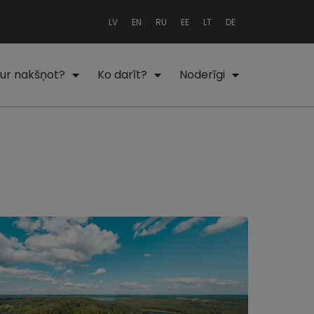
LV
EN
RU
EE
LT
DE
ur nakšņot?
Ko darīt?
Noderīgi