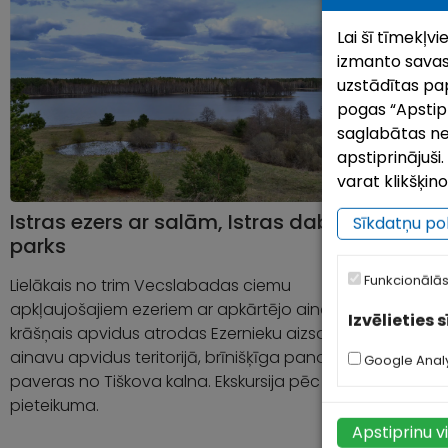
Lai šī tīmekļv
izmanto savas
uzstādītas pap
pogas “Apstipri
saglabātas ne
apstiprinājuš
varat klikšķin
Istras ezers ar salām, Istras dabas
Z
Sīkdatņu pol
parks
Zi
Funkcionālās
Lielākais no trim Vecslabadas ciemu
ez
apkļaujošajiem ezeriem ar apkārtējo ainavu. Šis
Zi
Izvēlieties 
krāšņais apvidus atrodas Ezernieku aizsargājamo
Za
ainavu apvidus teritorijā, brīnišķīga panorāma
Gr
Google Analy
paveras no Tiškova kalna. Ekskursija pēc
pieteikuma.
Apstiprinu v