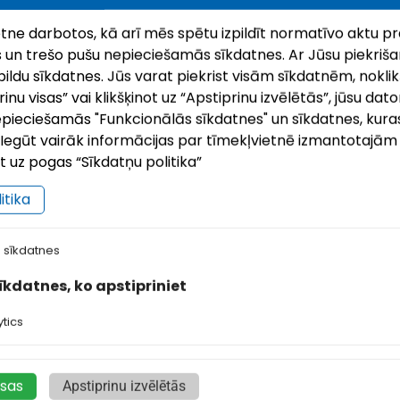
ietne darbotos, kā arī mēs spētu izpildīt normatīvo aktu pr
 un trešo pušu nepieciešamās sīkdatnes. Ar Jūsu piekrišan
ildu sīkdatnes. Jūs varat piekrist visām sīkdatnēm, noklik
nu visas” vai klikšķinot uz “Apstiprinu izvēlētās”, jūsu dato
pieciešamās "Funkcionālās sīkdatnes" un sīkdatnes, kuras
i. Iegūt vairāk informācijas par tīmekļvietnē izmantotajā
ot uz pogas “Sīkdatņu politika”
ilupes senlejas
Pli
itika
lupes senleja ar tai raksturīgo reljefu, upi un
Kopš 
 sīkdatnes
eriem ir kā miniatūra Latgales glezna. Tā sākas
objek
lupes pilsētas pievārtē un stiepjas garām
krastā
sīkdatnes, ko apstipriniet
ļesjes muižai līdz Dubovikiem. Cauri senlejai plūst
apkār
īvas …
tics
isas
Apstiprinu izvēlētās