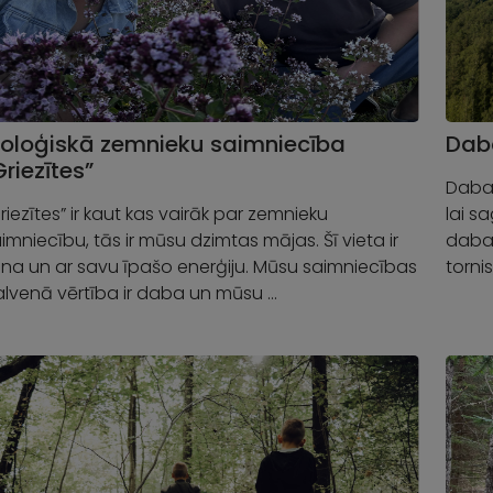
ioloģiskā zemnieku saimniecība
Daba
Griezītes”
Dabas
riezītes” ir kaut kas vairāk par zemnieku
lai s
imniecību, tās ir mūsu dzimtas mājas. Šī vieta ir
dabas
na un ar savu īpašo enerģiju. Mūsu saimniecības
torni
lvenā vērtība ir daba un mūsu …