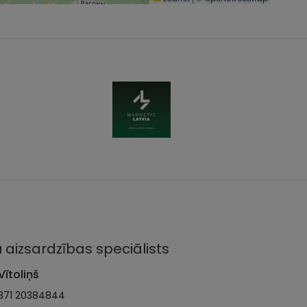
 aizsardzības speciālists
Vītoliņš
371 20384844