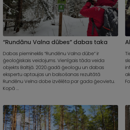
“Rundānu Valna dūbes” dabas taka
A
Dabas piemineklis “Rundēnu Valna dūbe” ir
Ti
ģeoloģiskais veidojums. Vienīgais tāda veida
sk
objekts Baltijā. 2020.gadā ģeologu un dabas
in
ekspertu aptaujas un balsošanas rezultātā
ak
Rundēnu Velna dobe izvēlēta par gada ģeovietu.
Fo
Kopā …