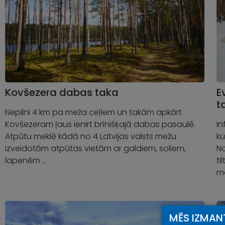
Kovšezera dabas taka
E
t
Nepilni 4 km pa meža ceļiem un takām apkārt
Kovšezeram ļaus ienirt brīnišķajā dabas pasaulē.
In
Atpūtu meklē kādā no 4 Latvijas valsts mežu
ku
izveidotām atpūtas vietām ar galdiem, soliem,
No
lapenēm …
ti
ma
MĒS IZMAN