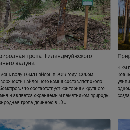
риродная тропа Филандмуйжского
Прир
инего валуна
4 км 
мень валун был найден в 2019 году. Объем
Ковше
верхности найденного камня составляет около 11
удиви
бометров, что соответствует критериям крупного
одном
амня и является охраняемым памятником природы.
созда
иродная тропа длинною в 1,3 …