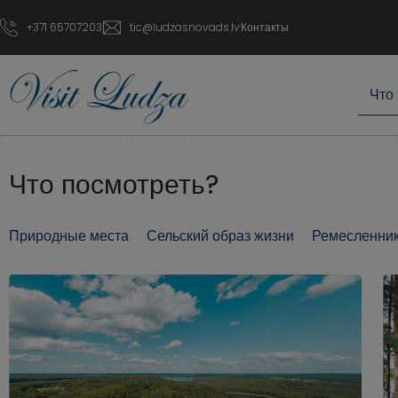
+371 65707203
tic@ludzasnovads.lv
Контакты
Что
Что посмотреть?
Природные места
Сельский образ жизни
Ремесленни