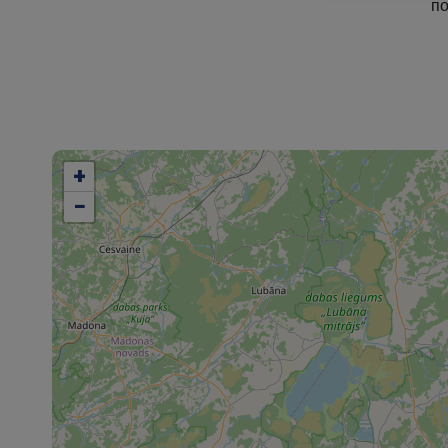
по
+
−