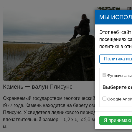
МЫ ИСПОЛ
Этот веб-сайт
посещениях са
политике в от
Политика ис
Функциональ
Камень — валун Плисунс
К
Выберите c
Охраняемый государством геологический объект с
К
Google Analy
1977 года. Камень находится на берегу озера
со
Плисунс. У свидетеля ледникового периода
мо
впечатлительный размер – 5,2 x 5,1 x 2,6 м, обьем – 17
мо
Я принимаю
м.
за