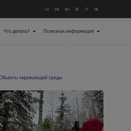
LV
EN
RU
EE
LT
DE
Что делать?
Полезная информация
Объекты окружающей среды