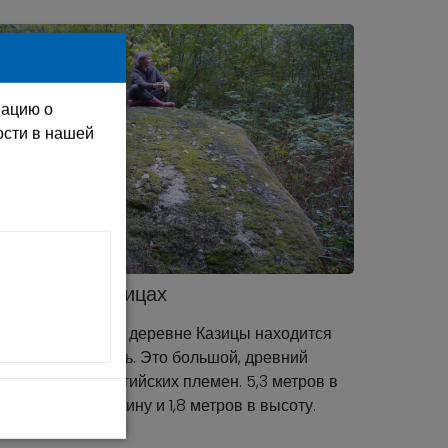
мацию о
ости в нашей
камень в Казицах
еко от Рундан, в деревне Казицы находится
тный Бык-Камень. Это большой, древний
овый камень балтийских племен. 5,3 метров в
, 3,5 метра в ширину и 1,8 метров в высоту.
твует …