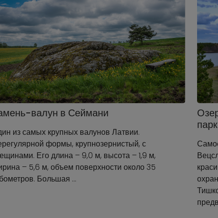
амень-валун в Сеймани
Озер
парк
ин из самых крупных валунов Латвии.
ерегулярной формы, крупнозернистый, с
Самое
ещинами. Его длина – 9,0 м, высота – 1,9 м,
Вецс
рина – 5,6 м, объем поверхности около 35
краси
бометров. Большая …
охран
Тишко
предв