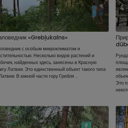
аповедник «Grebļukalns»
При
dūbe
аповедник с особым микроклиматом и
стительностью. Несколько видов растений и
Рунда
бочек, найденных здесь, занесены в Красную
площа
игу Латвии. Это единственный объект такого типа
явля
Латвии. В южной части гору Гребля …
объек
Это п
некот