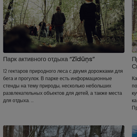
Парк активного отдыха “Zīdūņs”
П
С
12 гектаров природного леса с двумя дорожками для
бега и прогулок. В парке есть информационные
Ка
стенды на тему природы, несколько небольших
по
развлекательных объектов для детей, а также места
ку
для отдыха. …
к
Пр