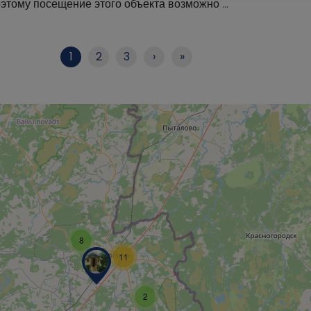
этому посещение этого объекта возможно …
1
2
3
›
»
8
11
2