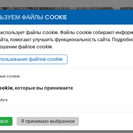
ЬЗУЕМ ФАЙЛЫ COOKIE
 использует файлы cookie. Файлы cookie собирают инфор
йта, помогают улучшить функциональность сайта. Подробн
ношении файлов cookie.
пользования файлов cookie
ные cookie
амень “Око земли” (Zemes acs)
Бык-
ookie, которые вы принимаете
амень уникален по своему минералогическому
Недал
tics
ставу, поскольку по форме напоминает
грани
нокристалл кварца. Таких больших
культ
нокристаллических валунов в Латвии не
длину
 все
Я принимаю выбранное
фиксировано. Камень находится на частной земле,
Сущес