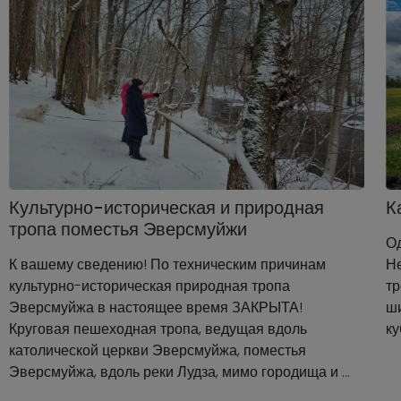
Культурно-историческая и природная
К
тропа поместья Эверсмуйжи
Од
К вашему сведению! По техническим причинам
Н
культурно-историческая природная тропа
тр
Эверсмуйжа в настоящее время ЗАКРЫТА!
ши
Круговая пешеходная тропа, ведущая вдоль
ку
католической церкви Эверсмуйжа, поместья
Эверсмуйжа, вдоль реки Лудза, мимо городища и …