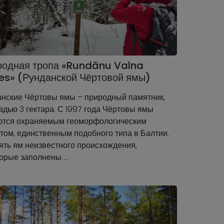
родная тропа «Rundānu Valna
s» (Рунданской Чёртовой ямы)
нские Чёртовы ямы – природный памятник,
дью 3 гектара. С 1997 года Чёртовы ямы
ются охраняемым геоморфологическим
том, единственным подобного типа в Балтии.
ять ям неизвестного происхождения,
орые заполнены …