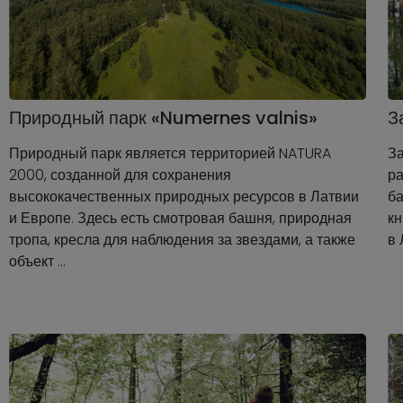
Природный парк «Numernes valnis»
З
Природный парк является территорией NATURA
З
2000, созданной для сохранения
ра
высококачественных природных ресурсов в Латвии
ба
и Европе. Здесь есть смотровая башня, природная
кн
тропа, кресла для наблюдения за звездами, а также
в 
объект …