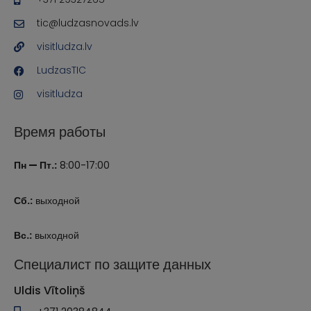
tic@ludzasnovads.lv
visitludza.lv
LudzasTIC
visitludza
Время работы
Пн — Пт.:
8:00-17:00
Сб.:
выходной
Вс.:
выходной
Специалист по защите данных
Uldis Vītoliņš