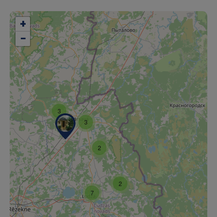
+
−
3
3
2
2
7