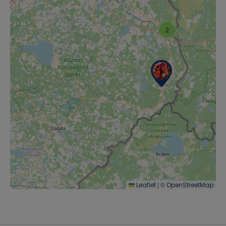
2
|
©
Leaflet
OpenStreetMap