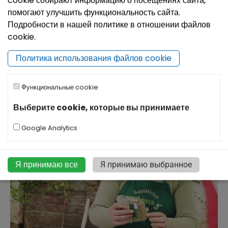
cookie собирают информацию о посещениях сайта,
помогают улучшить функциональность сайта.
Подробности в нашей политике в отношении файлов
Целительная баня Papardes (Папоротник)
cookie.
Целительная баня Papardes – это место, где вместе с
Политика использования файлов cookie
банщицей Ингуной Рауда можно испытать банный
ритуал в черной бане. Ингуна специализируется на
женских банных ритуалах и массажах.
Функциональные cookie
Выберите cookie, которые вы принимаете
Google Analytics
Я принимаю все
Я принимаю выбранное