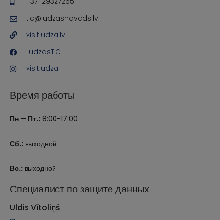
+371 29327265
tic@ludzasnovads.lv
visitludza.lv
LudzasTIC
visitludza
Время работы
Пн — Пт.:
8:00-17:00
Сб.:
выходной
Вс.:
выходной
Специалист по защите данных
Uldis Vītoliņš