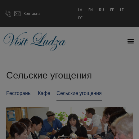
LV
EN
RU
EE
LT
Контакты
DE
Сельские угощения
Рестораны
Кафе
Сельские угощения