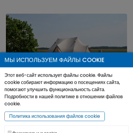
МЫ ИСПОЛЬЗУЕМ ФАЙЛЫ COOKIE
Этот веб-сайт использует файлы cookie. Файлы
cookie собирают информацию о посещениях сайта,
помогают улучшить функциональность сайта.
Глемпинг “Dārza SPA”
Подробности в нашей политике в отношении файлов
cookie.
Предлагает: 24м2 меблированная палатка с террасой;
Мягкая кровать, шезлонги, баня иглу с окном и видом
Политика использования файлов cookie
на звёзды и закат; кубл массажный; дом для отдыха с
кухней, душом и туалетом; 4 …