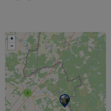
+
−
2