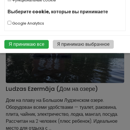
Функциональные cookie
Выберите cookie, которые вы принимаете
Google Analytics
Я принимаю все
Я принимаю выбранное
Ludzas Ezermāja (Дом на озере)
Дом на плаву на Большом Лудзенском озере.
Оборудован всеми удобствами — туалет, раковина,
плита, чайник, электричество, лодка, мангал, посуда.
Рассчитан на 2 человек (плюс ребенок). Идеальное
место для отдыха с …