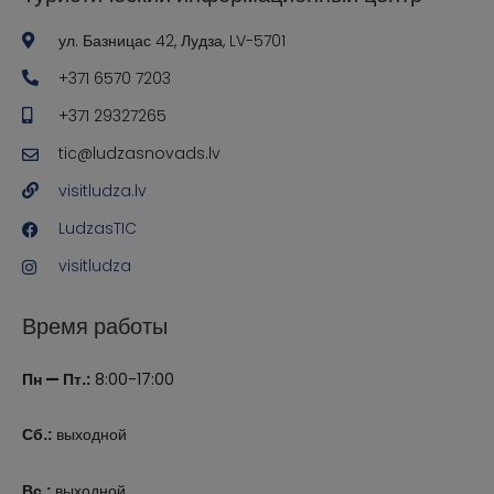
ул. Базницас 42, Лудза, LV-5701
+371 6570 7203
+371 29327265
tic@ludzasnovads.lv
visitludza.lv
LudzasTIC
visitludza
Время работы
Пн — Пт.:
8:00-17:00
Сб.:
выходной
Вс.:
выходной