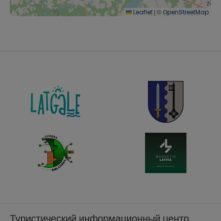
|
©
Leaflet
OpenStreetMap
Туристический информационный центр