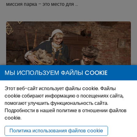
миссия парка – это место для …
МЫ ИСПОЛЬЗУЕМ ФАЙЛЫ COOKIE
Этот веб-сайт использует файлы cookie. Файлы
cookie собирают информацию о посещениях сайта,
помогают улучшить функциональность сайта.
Лудзенский центр ремесленников
Подробности в нашей политике в отношении файлов
У подножья Замковой горы работающий Центр
cookie.
ремесленников приглашает обрести навыки ремесла,
Политика использования файлов cookie
участвуя в мастерских керамики, ткачества и