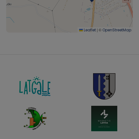
|
©
Leaflet
OpenStreetMap