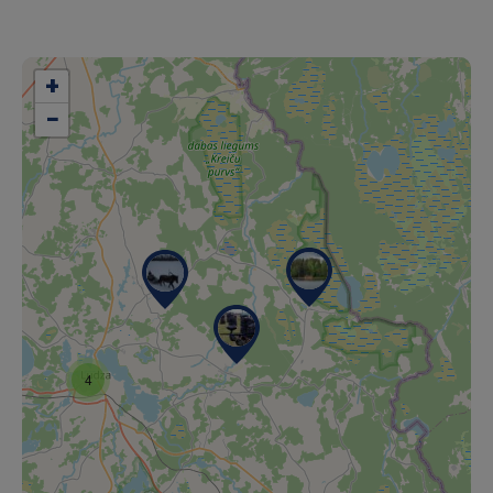
+
−
4