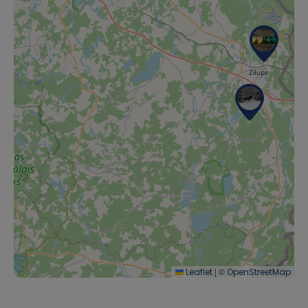
|
©
Leaflet
OpenStreetMap