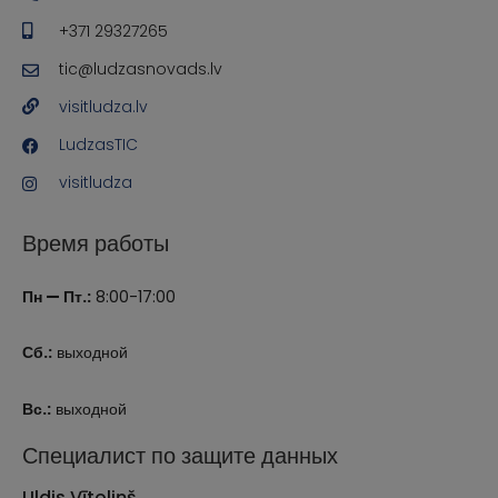
+371 29327265
tic@ludzasnovads.lv
visitludza.lv
LudzasTIC
visitludza
Время работы
Пн — Пт.:
8:00-17:00
Сб.:
выходной
Вс.:
выходной
Специалист по защите данных
Uldis Vītoliņš