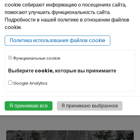
cookie собирают информацию о посещениях сайта,
помогают улучшить функциональность сайта.
Подробности в нашей политике в отношении файлов
cookie.
Политика использования файлов cookie
Функциональные cookie
Лошади в “Vanagzirņi”
Выберите cookie, которые вы принимаете
В сельском доме, окруженном лесами, предлагают
Google Analytics
познакомиться с лошадьми — погладить, покататься,
сфотографироваться. Специальное зимнее
предложение — катание на санях. Это понравится и
Я принимаю все
Я принимаю выбранное
детям, и взрослым.