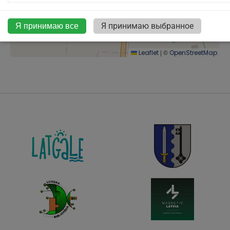
Я принимаю все
Я принимаю выбранное
|
©
Leaflet
OpenStreetMap