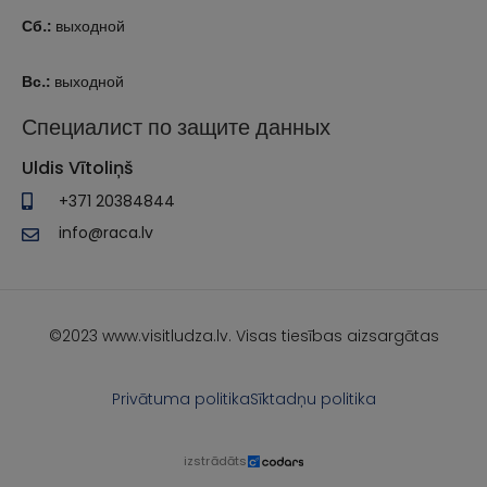
Сб.:
выходной
Вс.:
выходной
Специалист по защите данных
Uldis Vītoliņš
+371 20384844
info@raca.lv
©2023 www.visitludza.lv. Visas tiesības aizsargātas
Privātuma politika
Sīktadņu politika
izstrādāts