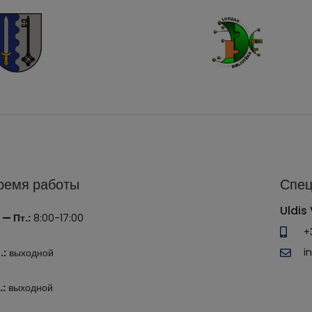
ремя работы
Спец
Uldis 
 — Пт.:
8:00-17:00
+
i
.:
выходной
.:
выходной