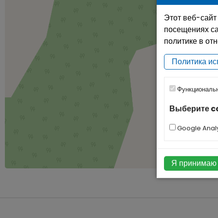
Этот веб-сайт
посещениях са
политике в от
Политика ис
Функциональ
Выберите c
Google Analy
Я принимаю