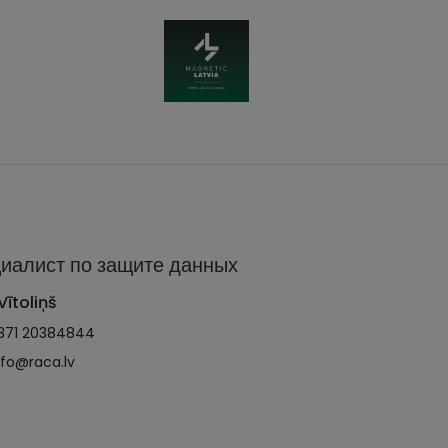
иалист по защите данных
Vītoliņš
371 20384844
nfo@raca.lv