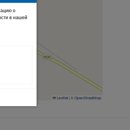
мацию о
ости в нашей
|
©
Leaflet
OpenStreetMap