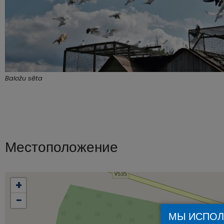
Baložu sēta
Местоположение
+
−
МЫ ИСПОЛ