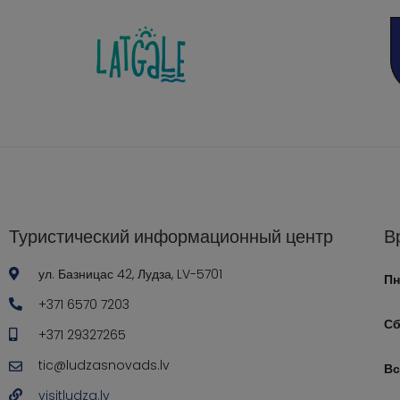
Туристический информационный центр
В
ул. Базницас 42, Лудза, LV-5701
Пн
+371 6570 7203
Сб
+371 29327265
tic@ludzasnovads.lv
Вс
visitludza.lv