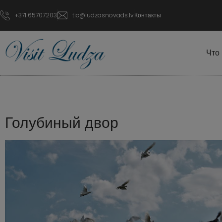
+371 65707203
tic@ludzasnovads.lv
Контакты
Что
Голубиный двор