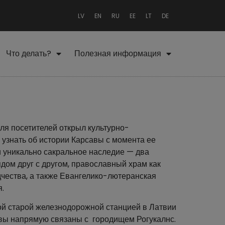
LV
EN
RU
EE
LT
DE
Что делать?
Полезная информация
для посетителей открыл культурно-
 узнать об истории Карсавы с момента ее
и уникально сакральное наследие — два
дом друг с другом, православный храм как
дчества,
а также Евангелико-лютеранская
.
й старой железнодорожной станцией в Латвии
авы напрямую связаны с городищем Рогукалнс.