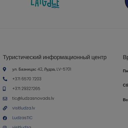
Туристический информационный центр
В
ул. Базницас 42, Лудза, LV-5701
Пн
+371 6570 7203
Сб
+371 29327265
tic@ludzasnovads.lv
Вс
visitludza.lv
LudzasTIC
visitludza