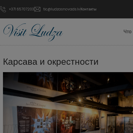
+371 65707203
tic@ludzasnovads.lv
Контакты
Что
Карсава и окрестности