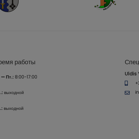
ремя работы
Спец
Uldis 
 — Пт.:
8:00-17:00
+
i
.:
выходной
.:
выходной