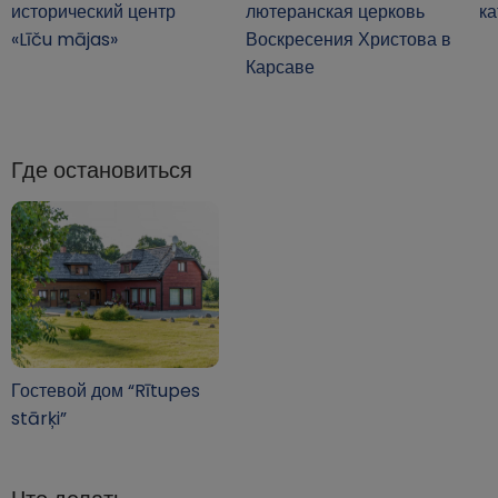
исторический центр
лютеранская церковь
ка
«Līču mājas»
Воскресения Христова в
Карсаве
Где остановиться
Гостевой дом “Rītupes
stārķi”