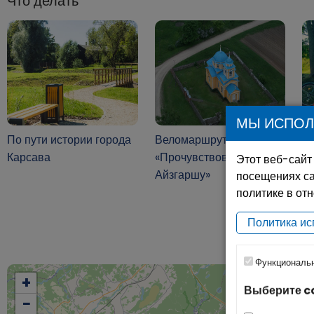
Что делать
МЫ ИСПОЛ
По пути истории города
Веломаршрут Нр. 782
В
Карсава
«Прочувствовать
“E
Этот веб-сайт
Айзгаршу»
посещениях са
политике в от
Политика ис
Функциональ
+
Выберите c
−