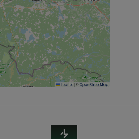
|
©
Leaflet
OpenStreetMap