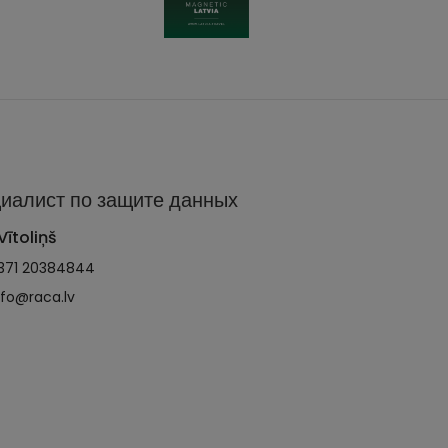
иалист по защите данных
Vītoliņš
371 20384844
nfo@raca.lv