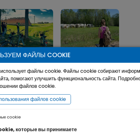
ЬЗУЕМ ФАЙЛЫ COOKIE
ело маршрут
Региональный
uroVelo 11”
веломаршрут Нр.34
 использует файлы cookie. Файлы cookie собирают инфор
“Rypoj vasals!” (Катись
йта, помогают улучшить функциональность сайта. Подробн
на здоровье)
ношении файлов cookie.
пользования файлов cookie
ные cookie
ookie, которые вы принимаете