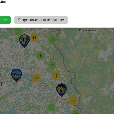
tics
 все
Я принимаю выбранное
9
19
2
3
2
16
80
21
9
4