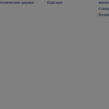
толические церкви
Карсаве
желе
станц
Бозо