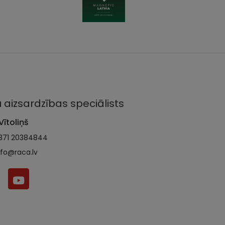
 aizsardzības speciālists
Vītoliņš
371 20384844
nfo@raca.lv