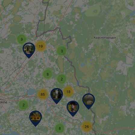
9
19
3
8
2
18
85
2
26
8