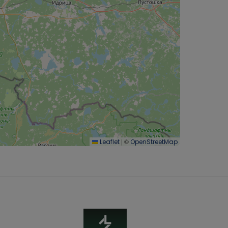
|
©
Leaflet
OpenStreetMap