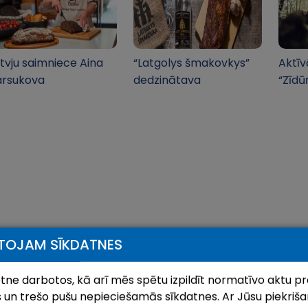
tvju saimniece Aina
“Latgolys šmakovkys”
Aktīv
arsukova
dedzinātava
“Zīdū
TOJAM SĪKDATNES
ietne darbotos, kā arī mēs spētu izpildīt normatīvo aktu pr
 un trešo pušu nepieciešamās sīkdatnes. Ar Jūsu piekrišan