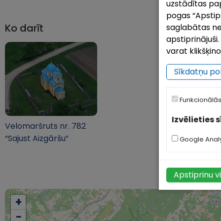
uzstādītas pap
pogas “Apstipri
saglabātas ne
Ko darīt
apstiprinājuš
varat klikšķin
Sīkdatņu pol
Funkcionālās
Izvēlieties 
Velomaršruts nr. 782
“Sajust Aizgāršu”
Google Analy
Apstiprinu v
+
−