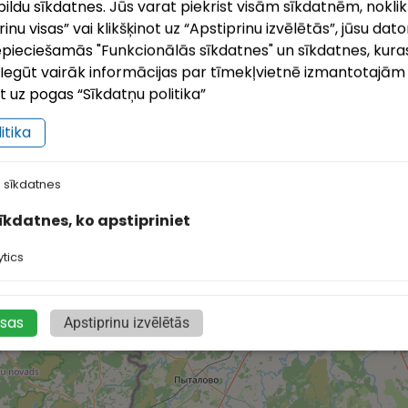
ildu sīkdatnes. Jūs varat piekrist visām sīkdatnēm, noklik
nu visas” vai klikšķinot uz “Apstiprinu izvēlētās”, jūsu dato
pieciešamās "Funkcionālās sīkdatnes" un sīkdatnes, kuras
i. Iegūt vairāk informācijas par tīmekļvietnē izmantotajā
ot uz pogas “Sīkdatņu politika”
itika
 sīkdatnes
sīkdatnes, ko apstipriniet
tics
isas
Apstiprinu izvēlētās