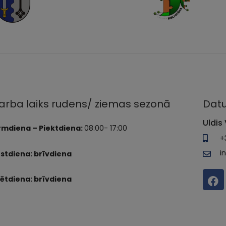
arba laiks rudens/ ziemas sezonā
Datu
Uldis 
rmdiena – Piektdiena:
08:00- 17:00
+
i
stdiena: brīvdiena
ētdiena: brīvdiena