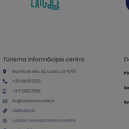
Tūrisma informācijas centrs
D
Baznīcas iela 42, Ludza, LV-5701
Pi
+371 65707203
Se
+371 29327265
tic@ludzasnovads.lv
Sv
visitludza.lv
Ludzas novada tūrisma centrs