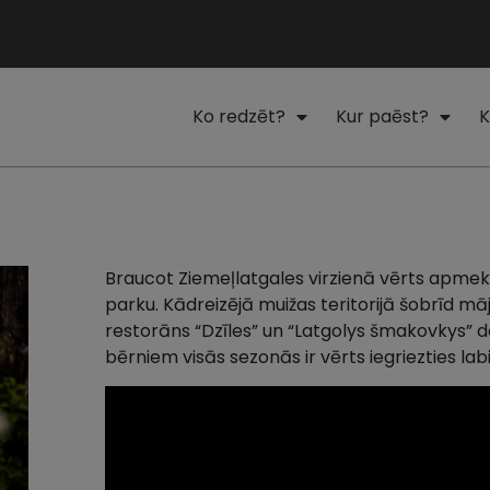
Ko redzēt?
Kur paēst?
K
Braucot Ziemeļlatgales virzienā vērts apmek
parku. Kādreizējā muižas teritorijā šobrīd m
restorāns “Dzīles” un “Latgolys šmakovkys” d
bērniem visās sezonās ir vērts iegriezties la