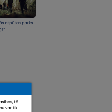
ās atpūtas parks
ņs”
asības, tā
u var tik