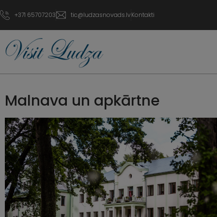
+371 65707203
tic@ludzasnovads.lv
Kontakti
Malnava un apkārtne