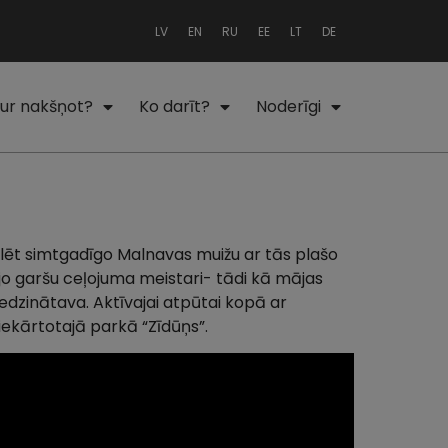
LV
EN
RU
EE
LT
DE
ur nakšņot?
Ko darīt?
Noderīgi
lēt simtgadīgo Malnavas muižu ar tās plašo
ājo garšu ceļojuma meistari- tādi kā mājas
edzinātava. Aktīvajai atpūtai kopā ar
biekārtotajā parkā “Zīdūņs”.