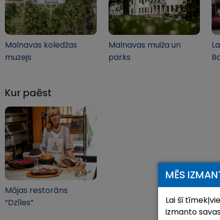
Malnavas koledžas
Malnavas muiža un
La
muzejs
parks
B
Kur paēst
MĒS IZMAN
Mājas restorāns
Lai šī tīmekļv
“Dzīles”
izmanto savas