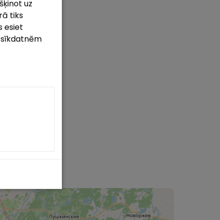
šķinot uz
rā tiks
 esiet
m sīkdatnēm