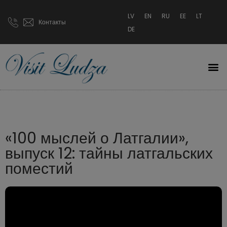
LV
EN
RU
EE
LT
Контакты
DE
«100 мыслей о Латгалии»,
выпуск 12: тайны латгальских
поместий