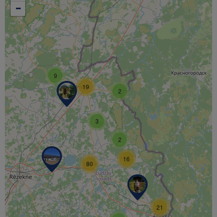
−
9
19
2
3
2
16
80
21