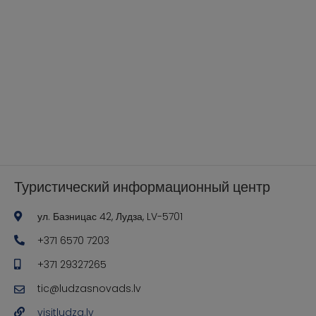
Туристический информационный центр
ул. Базницас 42, Лудза, LV-5701
+371 6570 7203
+371 29327265
tic@ludzasnovads.lv
visitludza.lv