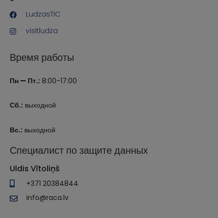
LudzasTIC
visitludza
Время работы
Пн — Пт.:
8:00-17:00
Сб.:
выходной
Вс.:
выходной
Специалист по защите данных
Uldis Vītoliņš
+371 20384844
info@raca.lv