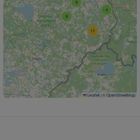
9
4
8
11
|
©
Leaflet
OpenStreetMap