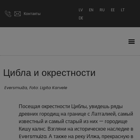
LV
EN
RU
EE
LT
Контакты
DE
Цибла и окрестности
Eversmuiža, Foto: Ligita Karvele
Посещая окрестности Циблы, увидешь ряды
древних городищ на границе с Латгалией, самый
известный и самый старый из них — городище
Кишу калнс. Взгляни на историческое наследие в
Eversmuiza. А также на реку Илжа, прекрасную в