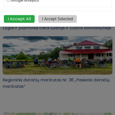
Google Analytics
I Accept All
I Accept Selected
Žygiai ir pažintiniai takai Ludzoje ir Ludzos savivaldybėje
Regioninis dviračių maršrutas Nr. 36 „Pasienio dviračių
maršrutas“