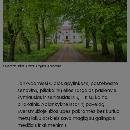
Eversmuiža, Foto: Ligita Karvele
Lankydamiesi Ciblos apylinkėse, pastebėsite
senovinių piliakalnių eiles Latgalos pasienyje.
Žymiausias ir seniausias iš jų – Kišų kalno
piliakalnis. Aplankykite istorinį paveldą
Eversmuižoje. Ilžos upės pakrantės bet kuriuo
metų laiku atskleis savo magiją su galingais
medžiais ir akmenimis.