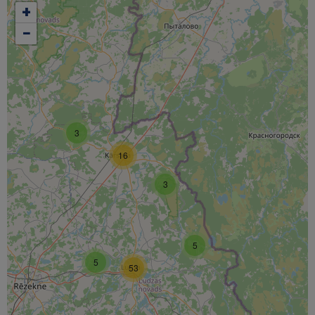
+
−
3
16
3
5
5
53