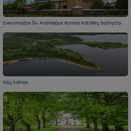
Eversmuižos Šv. Andriejaus Romos katalikų bažnyčia
Kišų kalnas