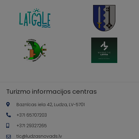
Turizmo informacijos centras
Baznīcas iela 42, Ludza, LV-5701
+371 65707203
+371 29327265
tic@ludzasnovads.lv