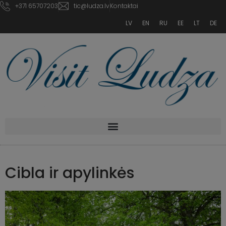
+371 65707203
tic@ludza.lv
Kontaktai
LV
EN
RU
EE
LT
DE
Cibla ir apylinkės