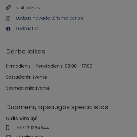
visitludza.lv
Ludzas novada tūrisma centrs
LudzasTIC
Darbo laikas
Pirmadienis – Penktadienis: 08:00 – 17:00
Šeštadienis: šventė
Sekmadienis: šventė
Duomenų apsaugos specialistas
Uldis Vītoliņš
+371 20384844
info@raca.lv