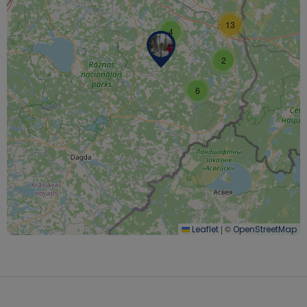
13
4
2
6
|
©
Leaflet
OpenStreetMap