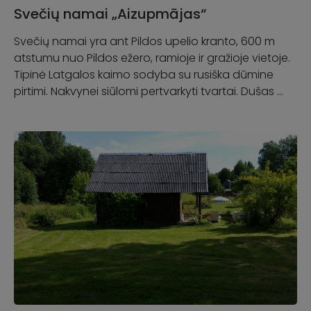
Svečių namai „Aizupmājas“
Svečių namai yra ant Pildos upelio kranto, 600 m
atstumu nuo Pildos ežero, ramioje ir gražioje vietoje.
Tipinė Latgalos kaimo sodyba su rusiška dūmine
pirtimi. Nakvynei siūlomi pertvarkyti tvartai. Dušas …