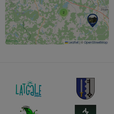
2
|
©
Leaflet
OpenStreetMap