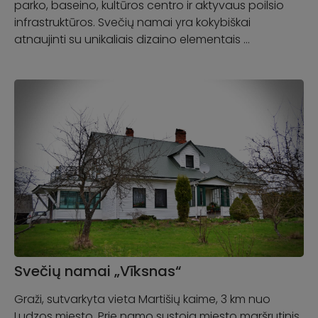
parko, baseino, kultūros centro ir aktyvaus poilsio
infrastruktūros. Svečių namai yra kokybiškai
atnaujinti su unikaliais dizaino elementais …
Svečių namai „Vīksnas“
Graži, sutvarkyta vieta Martišių kaime, 3 km nuo
Ludzos miesto. Prie namo sustoja miesto maršrutinis