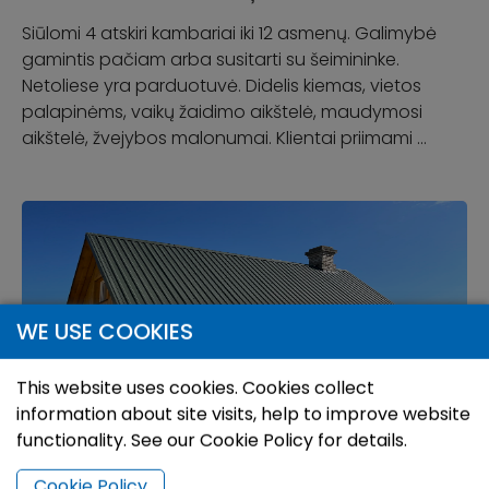
Siūlomi 4 atskiri kambariai iki 12 asmenų. Galimybė
gamintis pačiam arba susitarti su šeimininke.
Netoliese yra parduotuvė. Didelis kiemas, vietos
palapinėms, vaikų žaidimo aikštelė, maudymosi
aikštelė, žvejybos malonumai. Klientai priimami …
WE USE COOKIES
This website uses cookies. Cookies collect
information about site visits, help to improve website
functionality. See our Cookie Policy for details.
Cookie Policy