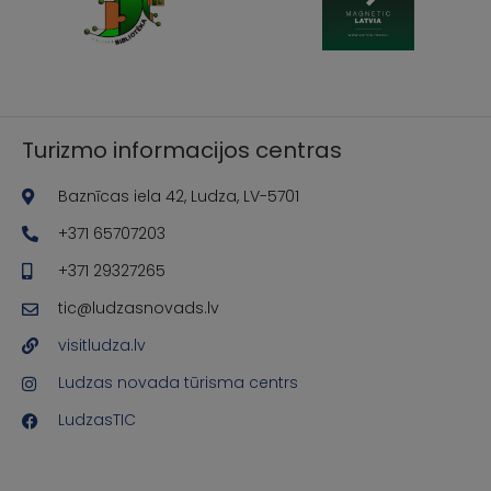
Turizmo informacijos centras
Baznīcas iela 42, Ludza, LV-5701
+371 65707203
+371 29327265
tic@ludzasnovads.lv
visitludza.lv
Ludzas novada tūrisma centrs
LudzasTIC