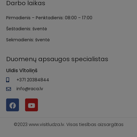
Darbo laikas
Pirmadienis – Penktadienis: 08:00 – 17:00
Šeštadienis: šventė
Sekmadienis: šventė
Duomenų apsaugos specialistas
Uldis Vītoliņš
+371 20384844
info@raca.lv
©2023 www.visitludza.lv. Visas tiesības aizsargātas