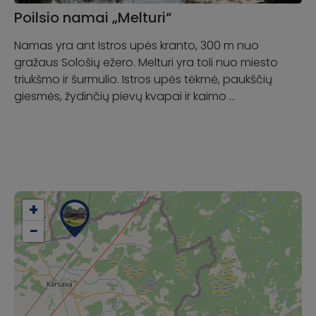
Poilsio namai „Melturi“
Namas yra ant Istros upės kranto, 300 m nuo
gražaus Sološių ežero. Melturi yra toli nuo miesto
triukšmo ir šurmulio. Istros upės tėkmė, paukščių
giesmės, žydinčių pievų kvapai ir kaimo …
+
−