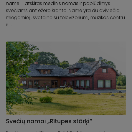
name – atskiras medinis namas ir paplūdimys
svečiams ant ežero kranto. Name yra du dviviečiai
miegamieji, svetainė su televizoriumi, muzikos centru
ir …
Svečių namai „Rītupes stārķi“