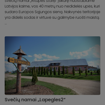
Svečių namai „Rītupes Stārķi“ įsikūrę nuostabiame
Latvijos kaime, vos 40 metrų nuo nedidelės upės, kuri
sudaro Europos Sąjungos sieną. Nakvynės teritorijoje
yra didelis sodas ir virtuvė su galimybe ruošti maistą.
…
Svečių namai „Lapegles2“