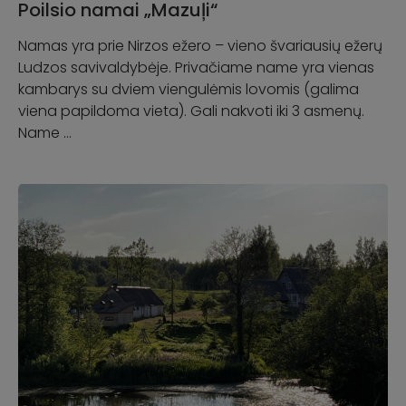
Poilsio namai „Mazuļi“
Namas yra prie Nirzos ežero – vieno švariausių ežerų
Ludzos savivaldybėje. Privačiame name yra vienas
kambarys su dviem viengulėmis lovomis (galima
viena papildoma vieta). Gali nakvoti iki 3 asmenų.
Name …