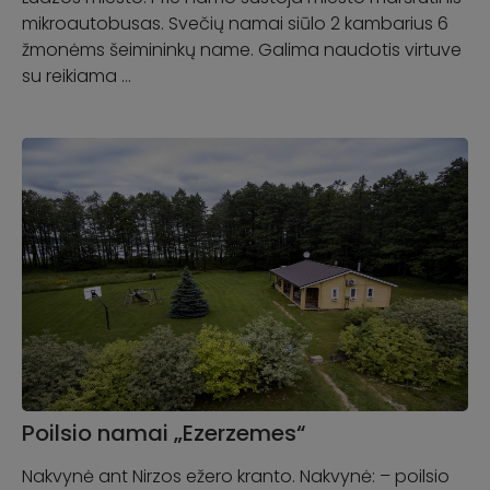
mikroautobusas. Svečių namai siūlo 2 kambarius 6
žmonėms šeimininkų name. Galima naudotis virtuve
su reikiama …
Poilsio namai „Ezerzemes“
Nakvynė ant Nirzos ežero kranto. Nakvynė: – poilsio