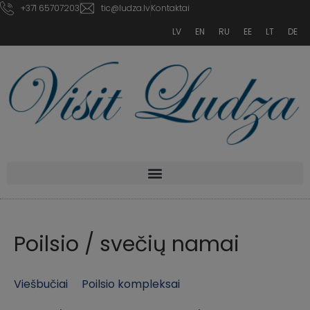
+371 65707203
tic@ludza.lv
Kontaktai
LV
EN
RU
EE
LT
DE
Poilsio / svečių namai
Viešbučiai
Poilsio kompleksai