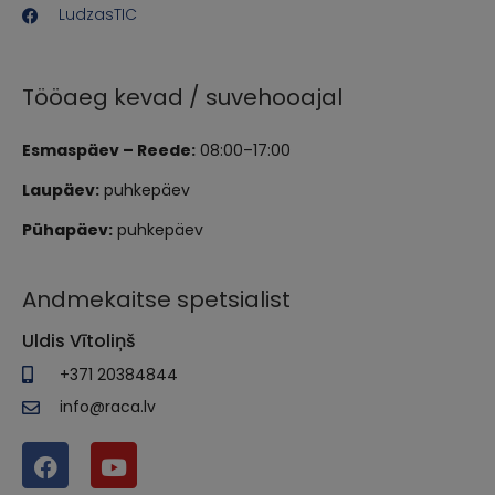
LudzasTIC
Tööaeg kevad / suvehooajal
Esmaspäev – Reede:
08:00–17:00
Laupäev:
puhkepäev
Pühapäev:
puhkepäev
Andmekaitse spetsialist
Uldis Vītoliņš
+371 20384844
info@raca.lv