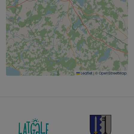
|
©
Leaflet
OpenStreetMap