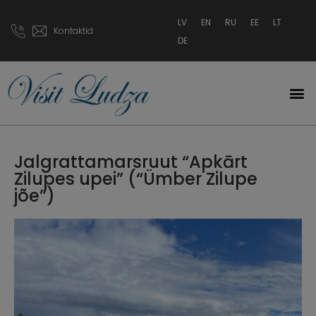
LV
EN
RU
EE
LT
Kontaktid
DE
Jalgrattamarsruut “Apkārt
Zilupes upei” (“Ümber Zilupe
jõe”)