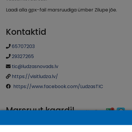
Laadi alla gpx-fail marsruudiga ümber Zilupe jõe.
Kontaktid
65707203
29327265
tic@ludzasnovads.lv
https://visitludza.lv/
https://www.facebook.com/LudzasTIC
Marsruut kaardil
Stardisse:
Ava marsruut:
(Zilupe velo)
GPX