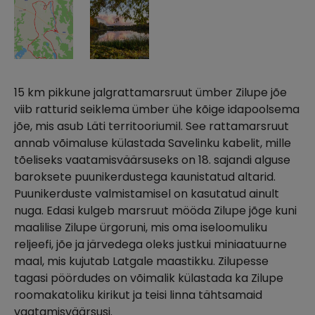
15 km pikkune jalgrattamarsruut ümber Zilupe jõe
viib ratturid seiklema ümber ühe kõige idapoolsema
jõe, mis asub Läti territooriumil. See rattamarsruut
annab võimaluse külastada Savelinku kabelit, mille
tõeliseks vaatamisväärsuseks on 18. sajandi alguse
baroksete puunikerdustega kaunistatud altarid.
Puunikerduste valmistamisel on kasutatud ainult
nuga. Edasi kulgeb marsruut mööda Zilupe jõge kuni
maalilise Zilupe ürgoruni, mis oma iseloomuliku
reljeefi, jõe ja järvedega oleks justkui miniaatuurne
maal, mis kujutab Latgale maastikku. Zilupesse
tagasi pöördudes on võimalik külastada ka Zilupe
roomakatoliku kirikut ja teisi linna tähtsamaid
vaatamisväärsusi.