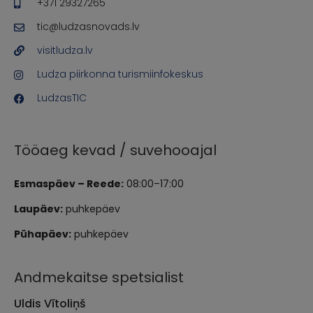
+371 29327265
tic@ludzasnovads.lv
visitludza.lv
Ludza piirkonna turismiinfokeskus
LudzasTIC
Tööaeg kevad / suvehooajal
Esmaspäev – Reede:
08:00–17:00
Laupäev:
puhkepäev
Pühapäev:
puhkepäev
Andmekaitse spetsialist
Uldis Vītoliņš