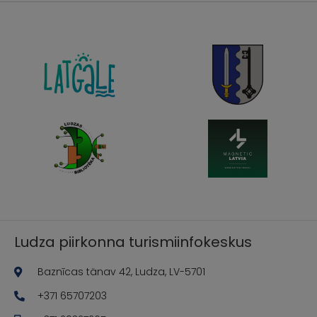
Ludza piirkonna turismiinfokeskus
Baznīcas tänav 42, Ludza, LV-5701
+371 65707203