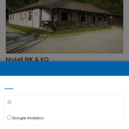
Motell RIK & KO
24/7 avatud motell asub Terehova piiripunkti kõrval.
Piirialal viibimiseks peab kaasas olema kehtiv pass
(isikutunnistus) ja eriluba. Majutus 2-kohalistes
tubades. Kõigis tubades on dušš ja tualett. Motelli
territooriumil on olemas …
Google Analytics