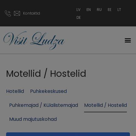
LV
EN
RU
EE
LT
Kontaktid
DE
Motellid / Hostelid
Hotellid
Puhkekeskused
Puhkemajad / Külalistemajad
Motellid / Hostelid
Muud majutuskohad