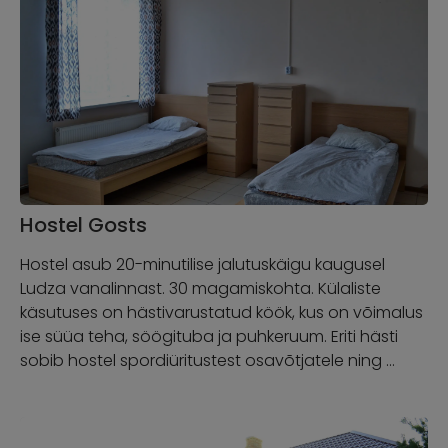
Hostel Gosts
Hostel asub 20-minutilise jalutuskäigu kaugusel
Ludza vanalinnast. 30 magamiskohta. Külaliste
käsutuses on hästivarustatud köök, kus on võimalus
ise süüa teha, söögituba ja puhkeruum. Eriti hästi
sobib hostel spordiüritustest osavõtjatele ning …