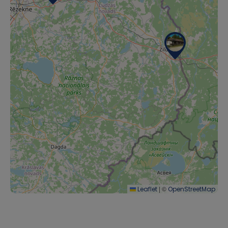
|
©
Leaflet
OpenStreetMap