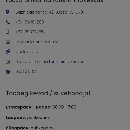
Baznīcas tänav 42, Ludza, LV-5701
+371 65707203
+371 29327265
tic@ludzasnovads.lv
visitludza.lv
Ludza piirkonna turismiinfokeskus
LudzasTIC
Tööaeg kevad / suvehooajal
Esmaspäev – Reede:
08:00–17:00
Laupäev:
puhkepäev
Pühapäev:
puhkepäev