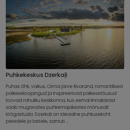
Puhkekeskus Dzerkaļi
Puhas õhk, vaikus, Cirma järve liivarand, romantilised
päikeseloojangud ja inspireerivad päikesetõusud
loovad rahuliku keskkonna, kus eemal linnakärast
saab mugavates puhkemajakestes mõnusalt
lõõgastuda. Dzerkaļi on ideaalne puhkusekoht
peredele ja lastele, samuti …