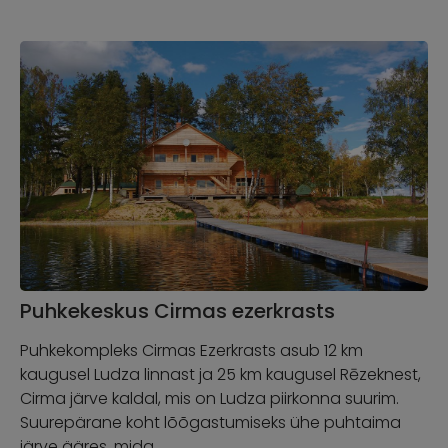
Puhkekeskus Cirmas ezerkrasts
Puhkekompleks Cirmas Ezerkrasts asub 12 km
kaugusel Ludza linnast ja 25 km kaugusel Rēzeknest,
Cirma järve kaldal, mis on Ludza piirkonna suurim.
Suurepärane koht lõõgastumiseks ühe puhtaima
järve ääres, mida …