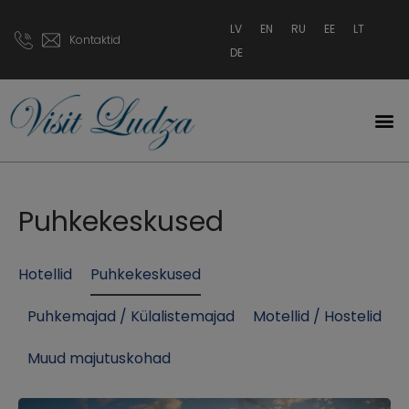
LV
EN
RU
EE
LT
Kontaktid
DE
Puhkekeskused
Hotellid
Puhkekeskused
Puhkemajad / Külalistemajad
Motellid / Hostelid
Muud majutuskohad