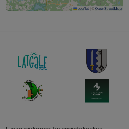
|
©
Leaflet
OpenStreetMap
Ludza piirkonna turismiinfokeskus