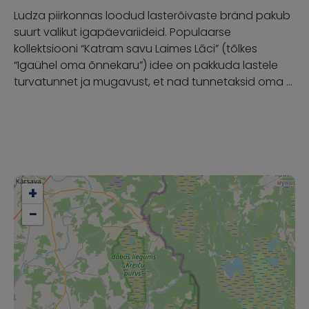
Ludza piirkonnas loodud lasterõivaste bränd pakub
suurt valikut igapäevariideid. Populaarse
kollektsiooni “Katram savu Laimes Lāci” (tõlkes
“Igaühel oma õnnekaru”) idee on pakkuda lastele
turvatunnet ja mugavust, et nad tunnetaksid oma …
+
−