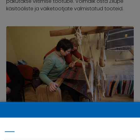
pakutakse viltimise töötube. Võimalik osta Zilupe
käsitööliste ja väiketootjate valmistatud tooteid.
Loome- ja puhkekeskus Līdumnieki
Piiriäärses Līdumnieki külas tegutseb aktiivne
käsitööliste ja loomeinimeste kogukond. Selts
organiseerib mitmesuguseid kultuuri-, spordi- ja