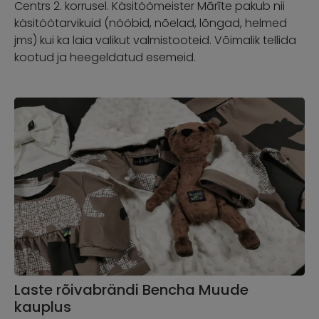
Centrs 2. korrusel. Käsitöömeister Mārīte pakub nii
käsitöötarvikuid (nööbid, nõelad, lõngad, helmed
jms) kui ka laia valikut valmistooteid. Võimalik tellida
kootud ja heegeldatud esemeid.
Laste rõivabrändi Bencha Muude
kauplus