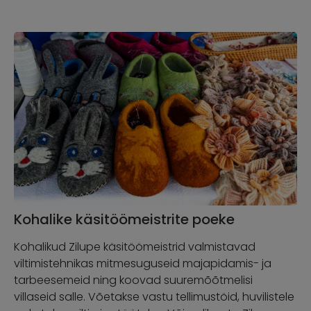
Kohalike käsitöömeistrite poeke
Kohalikud Zilupe käsitöömeistrid valmistavad
viltimistehnikas mitmesuguseid majapidamis- ja
tarbeesemeid ning koovad suuremõõtmelisi
villaseid salle. Võetakse vastu tellimustöid, huvilistele