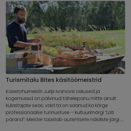
Turismitalu Bites käsitöömeistrid
Kasetohumeistri Jurijs Ivanovsi oskused ja
kogemused on pälvinud tähelepanu mitte ainult
külastajate seas, vaid ta on saanud ka kõrge
professionaalse tunnustuse – kultuurimärgi “Läti
pärand”. Meister taastab autentsete näidiste järgi …