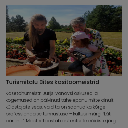
Turismitalu Bites käsitöömeistrid
Kasetohumeistri Jurijs Ivanovsi oskused ja
kogemused on pälvinud tähelepanu mitte ainult
külastajate seas, vaid ta on saanud ka kõrge
professionaalse tunnustuse – kultuurimärgi “Läti
pärand”. Meister taastab autentsete näidiste järgi …