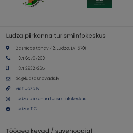
Ludza piirkonna turismiinfokeskus
Baznīcas tänav 42, Ludza, LV-5701
+371 65707203
+371 29327265
tic@ludzasnovads.lv
visitludza.lv
Ludza piirkonna turismiinfokeskus
LudzasTIC
Tööaeg kevad / suvehooajal