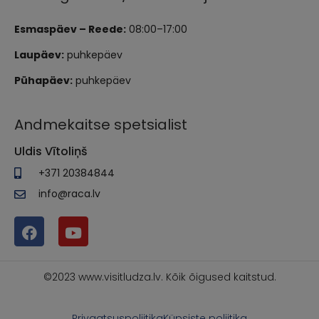
Esmaspäev – Reede:
08:00–17:00
Laupäev:
puhkepäev
Pühapäev:
puhkepäev
Andmekaitse spetsialist
Uldis Vītoliņš
+371 20384844
info@raca.lv
©2023 www.visitludza.lv. Kõik õigused kaitstud.
Privaatsuspoliitika
Küpsiste poliitika