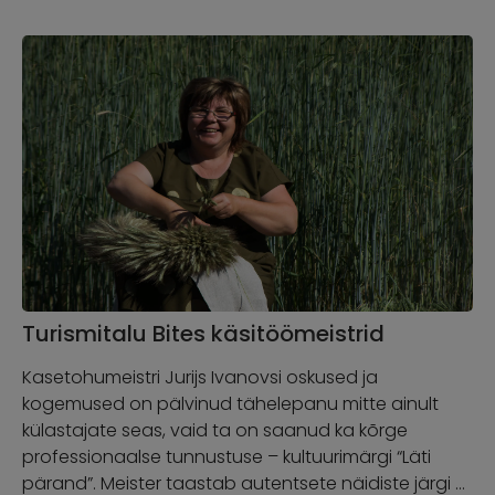
Turismitalu Bites käsitöömeistrid
Kasetohumeistri Jurijs Ivanovsi oskused ja
kogemused on pälvinud tähelepanu mitte ainult
külastajate seas, vaid ta on saanud ka kõrge
professionaalse tunnustuse – kultuurimärgi “Läti
pärand”. Meister taastab autentsete näidiste järgi …