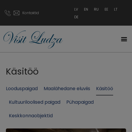
LV
EN
RU
EE
LT
Kontaktid
DE
Käsitöö
Looduspaigad
Maalähedane eluviis
Käsitöö
Kultuuriloolised paigad
Pühapaigad
Keskkonnaobjektid