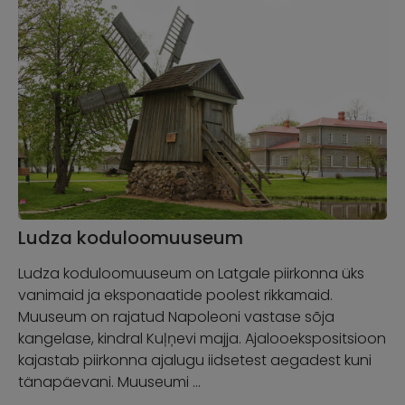
Ludza koduloomuuseum
Ludza koduloomuuseum on Latgale piirkonna üks
vanimaid ja eksponaatide poolest rikkamaid.
Muuseum on rajatud Napoleoni vastase sõja
kangelase, kindral Kuļņevi majja. Ajalooekspositsioon
kajastab piirkonna ajalugu iidsetest aegadest kuni
tänapäevani. Muuseumi …