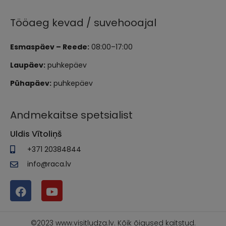
Tööaeg kevad / suvehooajal
Esmaspäev – Reede:
08:00–17:00
Laupäev:
puhkepäev
Pühapäev:
puhkepäev
Andmekaitse spetsialist
Uldis Vītoliņš
+371 20384844
info@raca.lv
©2023 www.visitludza.lv. Kõik õigused kaitstud.