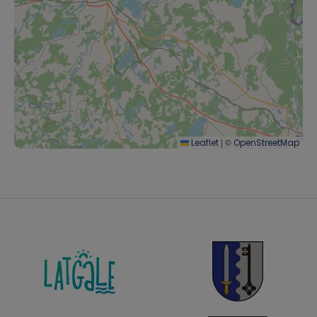
|
©
Leaflet
OpenStreetMap