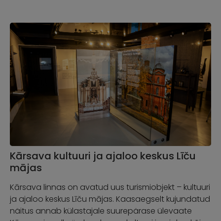
Kārsava kultuuri ja ajaloo keskus Līču
mājas
Kārsava linnas on avatud uus turismiobjekt – kultuuri
ja ajaloo keskus Līču mājas. Kaasaegselt kujundatud
näitus annab külastajale suurepärase ülevaate