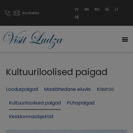
LV
EN
RU
EE
LT
Kontaktid
DE
Kultuuriloolised paigad
Looduspaigad
Maalähedane eluviis
Käsitöö
Kultuuriloolised paigad
Pühapaigad
Keskkonnaobjektid