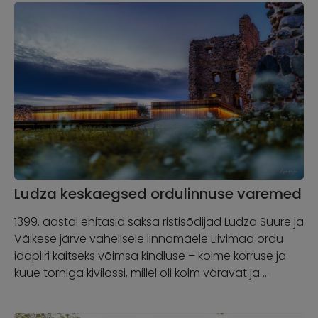
Ludza keskaegsed ordulinnuse varemed
1399. aastal ehitasid saksa ristisõdijad Ludza Suure ja
Väikese järve vahelisele linnamäele Liivimaa ordu
idapiiri kaitseks võimsa kindluse – kolme korruse ja
kuue torniga kivilossi, millel oli kolm väravat ja …