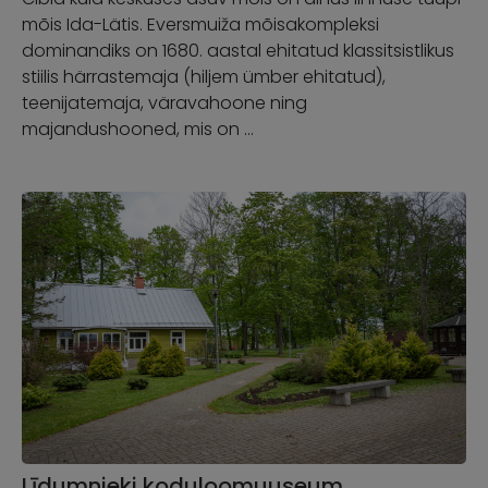
mõis Ida-Lätis. Eversmuiža mõisakompleksi
dominandiks on 1680. aastal ehitatud klassitsistlikus
stiilis härrastemaja (hiljem ümber ehitatud),
teenijatemaja, väravahoone ning
majandushooned, mis on …
Līdumnieki koduloomuuseum