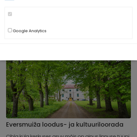
esinevad ka baroksed elemendid. Suuruse poolest
meenutab mõis pigem villat või häärberit.
Mõisakompleks on rajatud sümmeetriliselt ümber
peahoone ees …
Google Analytics
Eversmuiža loodus- ja kultuuriloorada
Cibla küla keskuses asuv mõis on ainus linnuse tüüpi