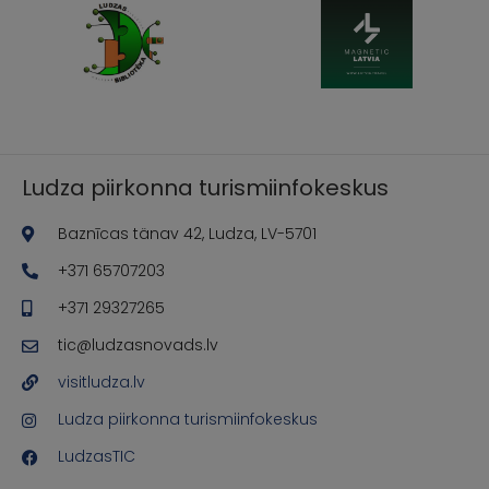
Ludza piirkonna turismiinfokeskus
Baznīcas tänav 42, Ludza, LV-5701
+371 65707203
+371 29327265
tic@ludzasnovads.lv
visitludza.lv
Ludza piirkonna turismiinfokeskus
LudzasTIC