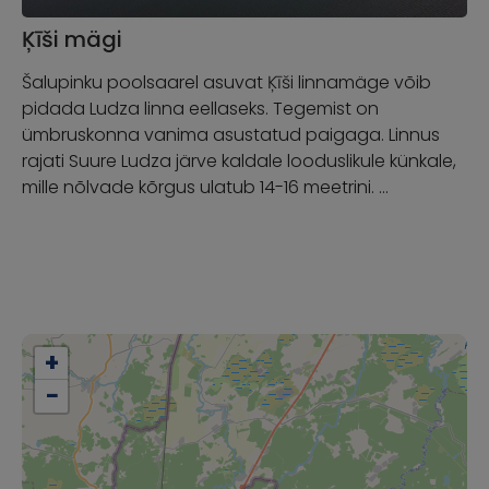
Ķīši mägi
Šalupinku poolsaarel asuvat Ķīši linnamäge võib
pidada Ludza linna eellaseks. Tegemist on
ümbruskonna vanima asustatud paigaga. Linnus
rajati Suure Ludza järve kaldale looduslikule künkale,
mille nõlvade kõrgus ulatub 14-16 meetrini. …
+
−