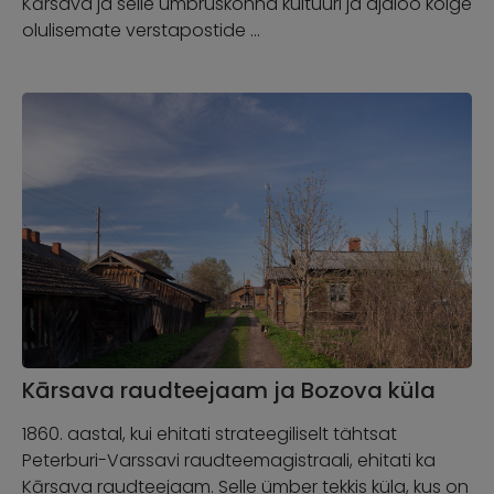
Kārsava ja selle ümbruskonna kultuuri ja ajaloo kõige
olulisemate verstapostide …
Kārsava raudteejaam ja Bozova küla
1860. aastal, kui ehitati strateegiliselt tähtsat
Peterburi-Varssavi raudteemagistraali, ehitati ka
Kārsava raudteejaam. Selle ümber tekkis küla, kus on