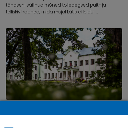
tänaseni säilinud mõned tolleaegsed puit- ja
telliskivihooned, mida mujal Lätis ei leidu. …
Malnava mõis ja park
Malnava mõisat on ajalooürikutes esmakordselt
mainitud 1774. aastal. Klassitsistlikus stiilis hoonel