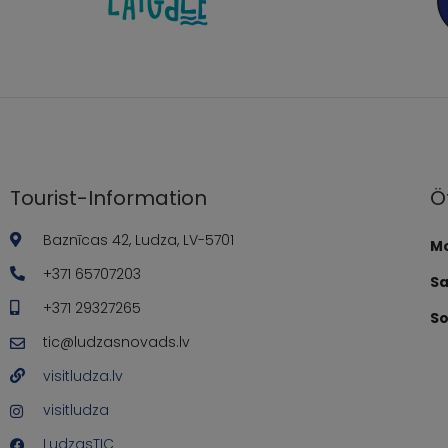
Tourist-Information
Ö
Baznīcas 42, Ludza, LV-5701
Mo
+371 65707203
S
+371 29327265
So
tic@ludzasnovads.lv
visitludza.lv
visitludza
LudzasTIC