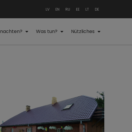
LV
EN
RU
EE
LT
DE
nachten?
Was tun?
Nützliches