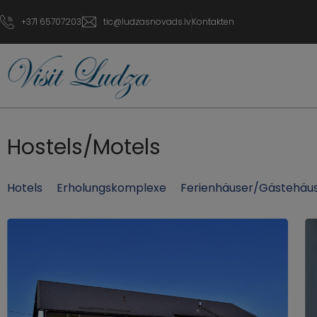
+371 65707203
tic@ludzasnovads.lv
Kontakten
Hostels/Motels
Hotels
Erholungskomplexe
Ferienhäuser/Gästehäu