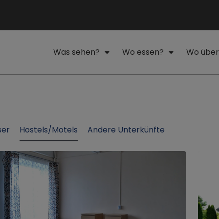
Was sehen?
Wo essen?
Wo über
ser
Hostels/Motels
Andere Unterkünfte