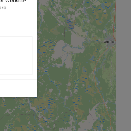
er Website-
ere