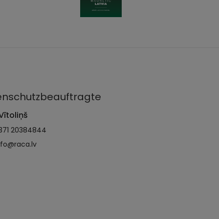
nschutzbeauftragte
Vītoliņš
371 20384844
nfo@raca.lv