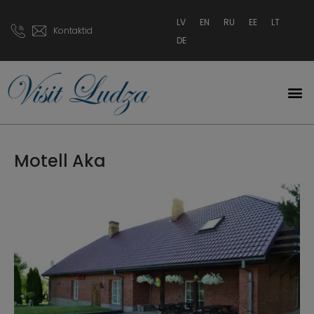
LV
EN
RU
EE
LT
Kontaktid
DE
Motell Aka