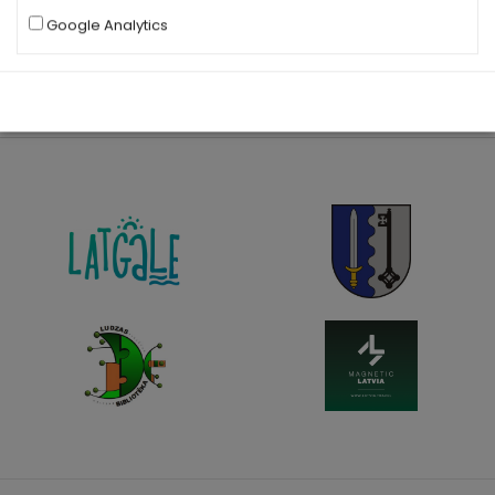
Google Analytics
|
©
Leaflet
OpenStreetMap