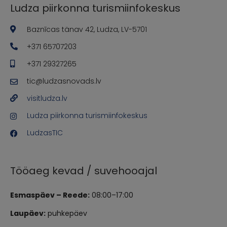
Ludza piirkonna turismiinfokeskus
Baznīcas tänav 42, Ludza, LV-5701
+371 65707203
+371 29327265
tic@ludzasnovads.lv
visitludza.lv
Ludza piirkonna turismiinfokeskus
LudzasTIC
Tööaeg kevad / suvehooajal
Esmaspäev – Reede:
08:00–17:00
Laupäev:
puhkepäev