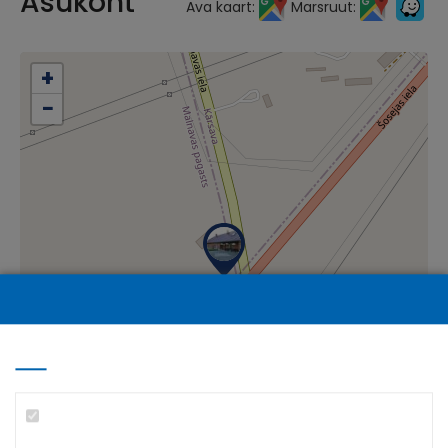
Asukoht
Ava kaart:
Marsruut:
+
−