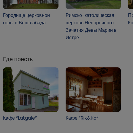
Городище церковной
Римско-католическая
П
горы в Вецслабада
церковь Непорочного
К
Зачатия Девы Марии в
Истре
Где поесть
Кафе “Latgale”
Кафе “Rik&Ko”