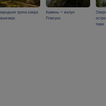
риродная тропа озера
Камень — валун
Озеро
овшезерс
Плисунс
остр
парк