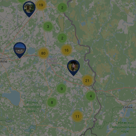
19
2
3
2
16
80
21
9
4
8
11