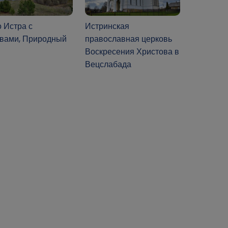
 Истра с
Истринская
овами, Природный
православная церковь
Воскресения Христова в
Вецслабада