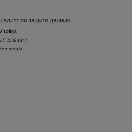
иалист по защите данных
Vītoliņš
371 20384844
nfo@raca.lv