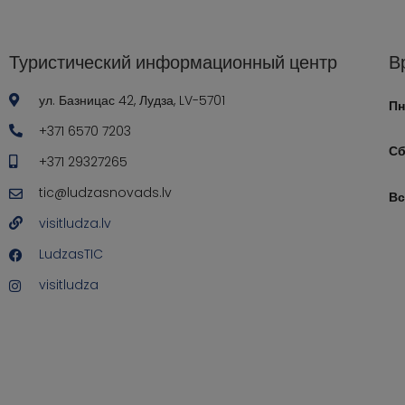
Туристический информационный центр
В
ул. Базницас 42, Лудза, LV-5701
Пн
+371 6570 7203
Сб
+371 29327265
tic@ludzasnovads.lv
Вс
visitludza.lv
LudzasTIC
visitludza