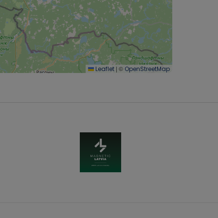
|
©
Leaflet
OpenStreetMap