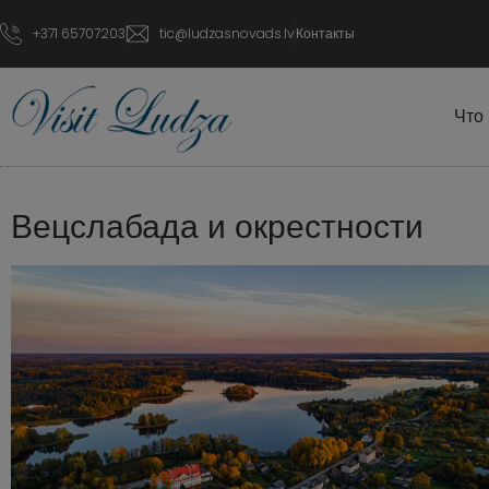
+371 65707203
tic@ludzasnovads.lv
Контакты
Что
Вецслабада и окрестности