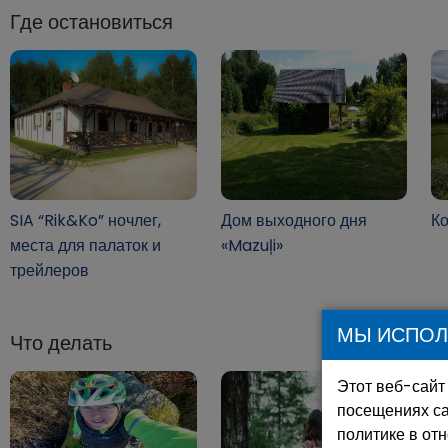
Где остановиться
SIA “Rik&Ko” ночлег,
Дом выходного дня
К
места для палаток и
«Mazuļi»
трейлеров
МЫ ИСПОЛ
Что делать
Этот веб-сайт
посещениях са
политике в от