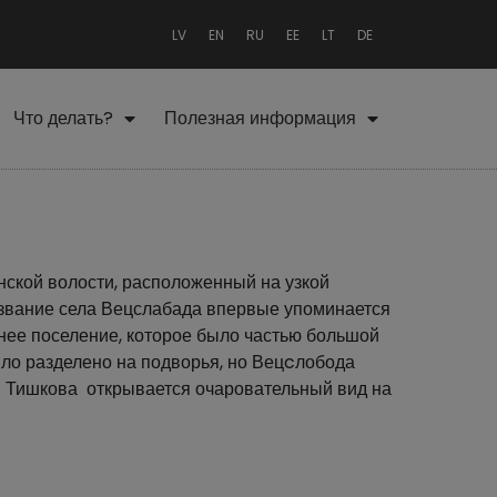
LV
EN
RU
EE
LT
DE
Что делать?
Полезная информация
ской волости, расположенный на узкой
азвание села Вецслабада впервые упоминается
внее поселение, которое было частью большой
ло разделено на подворья, но Вецcлобода
ы Тишкова открывается очаровательный вид на