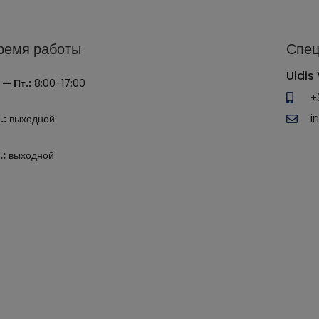
ремя работы
Спец
Uldis 
 — Пт.:
8:00-17:00
+
i
.:
выходной
.:
выходной