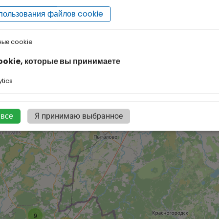
пользования файлов cookie
ные cookie
онный двор Светланы
ипинской
ookie, которые вы принимаете
tics
 все
Я принимаю выбранное
9