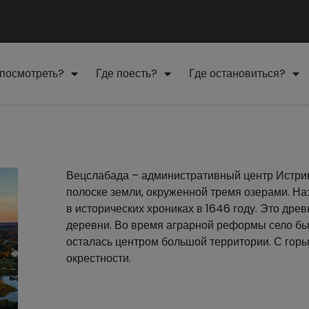
 посмотреть?
Где поесть?
Где остановиться?
Вецслабада – административный центр Истрин
полоске земли, окруженной тремя озерами. Н
в исторических хрониках в 1646 году. Это дре
деревни. Во время аграрной реформы село бы
осталась центром большой территории. С гор
окрестности.