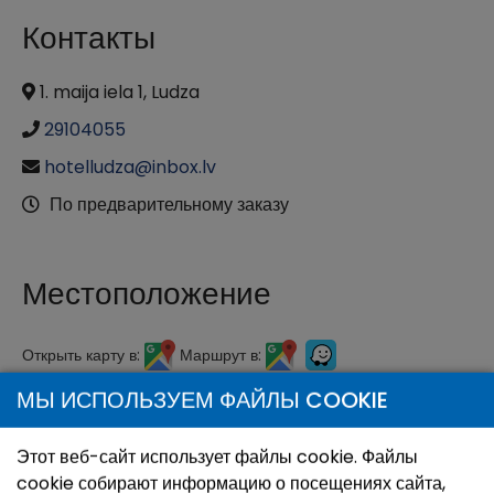
Контакты
1. maija iela 1, Ludza
29104055
hotelludza@inbox.lv
По предварительному заказу
Местоположение
Открыть карту в:
Маршрут в:
МЫ ИСПОЛЬЗУЕМ ФАЙЛЫ COOKIE
+
−
Этот веб-сайт использует файлы cookie. Файлы
cookie собирают информацию о посещениях сайта,