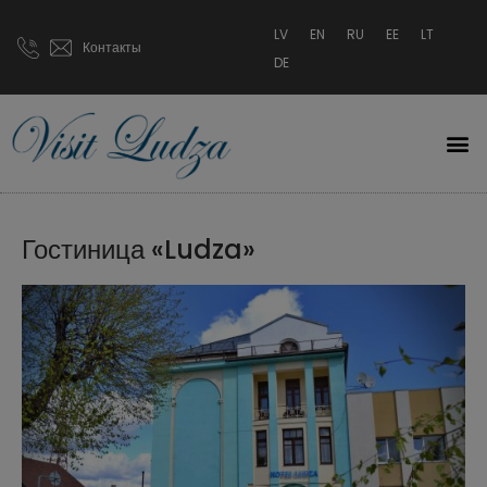
LV
EN
RU
EE
LT
Контакты
DE
Гостиница «Ludza»