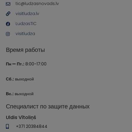
tic@ludzasnovads.lv
visitludza.lv
LudzasTIC
visitludza
Время работы
Пн — Пт.:
8:00-17:00
Сб.:
выходной
Вс.:
выходной
Специалист по защите данных
Uldis Vītoliņš
+371 20384844