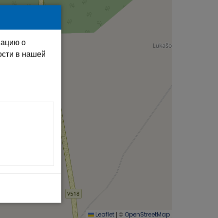
мацию о
ости в нашей
|
©
Leaflet
OpenStreetMap