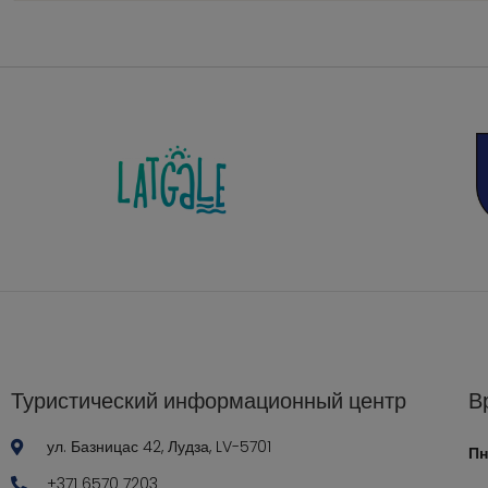
Туристический информационный центр
В
ул. Базницас 42, Лудза, LV-5701
Пн
+371 6570 7203