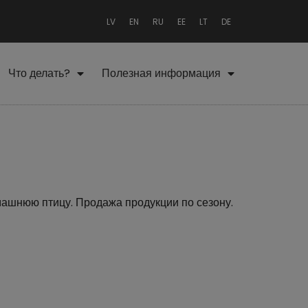
LV
EN
RU
EE
LT
DE
Что делать?
Полезная информация
машнюю птицу. Продажа продукции по сезону.