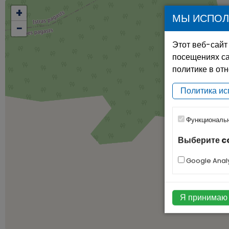
+
МЫ ИСПОЛ
−
Этот веб-сайт
посещениях са
политике в от
Политика ис
Функциональ
Выберите c
Google Analy
Я принимаю