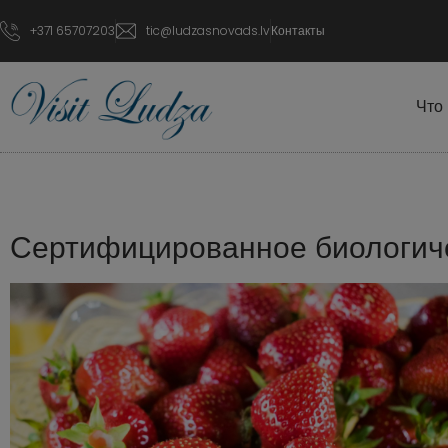
+371 65707203
tic@ludzasnovads.lv
Контакты
Что
Сертифицированное биологиче