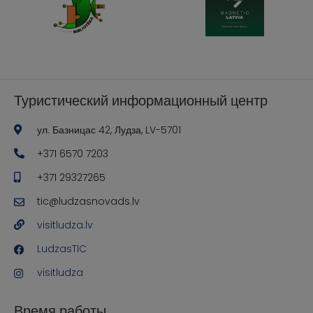
Туристический информационный центр
ул. Базницас 42, Лудза, LV-5701
+371 6570 7203
+371 29327265
tic@ludzasnovads.lv
visitludza.lv
LudzasTIC
visitludza
Время работы