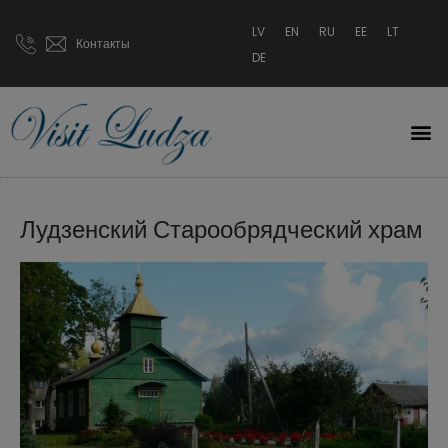
LV
EN
RU
EE
LT
Контакты
DE
Лудзенский Старообрядческий храм