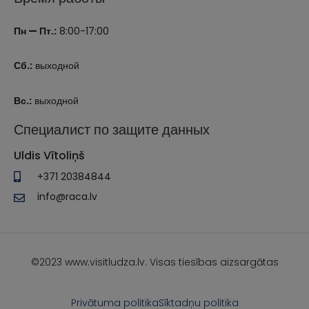
Пн — Пт.:
8:00-17:00
Сб.:
выходной
Вс.:
выходной
Специалист по защите данных
Uldis Vītoliņš
+371 20384844
info@raca.lv
©2023 www.visitludza.lv. Visas tiesības aizsargātas
Privātuma politika
Sīktadņu politika