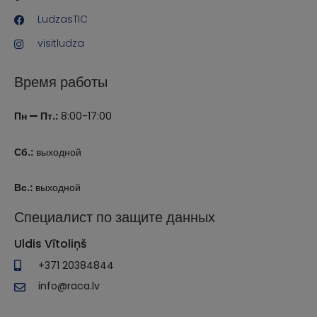
LudzasTIC
visitludza
Время работы
Пн — Пт.:
8:00-17:00
Сб.:
выходной
Вс.:
выходной
Специалист по защите данных
Uldis Vītoliņš
+371 20384844
info@raca.lv