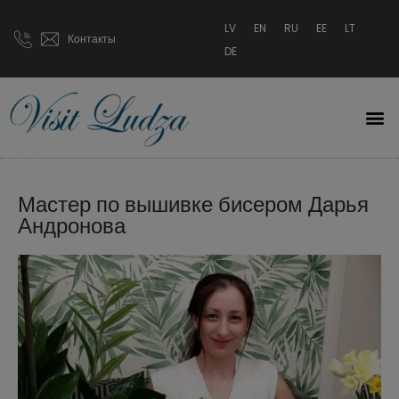
LV
EN
RU
EE
LT
Контакты
DE
Мастер по вышивке бисером Дарья
Андронова