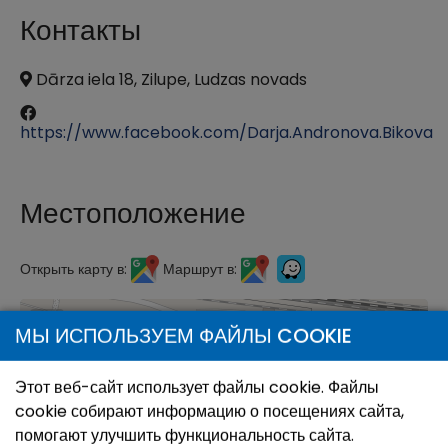
Контакты
Dārza iela 18, Zilupe, Ludzas novads
https://www.facebook.com/Darja.Andronova.Bikova
Местоположение
Открыть карту в:
Маршрут в:
+
МЫ ИСПОЛЬЗУЕМ ФАЙЛЫ COOKIE
−
Этот веб-сайт использует файлы cookie. Файлы
cookie собирают информацию о посещениях сайта,
помогают улучшить функциональность сайта.