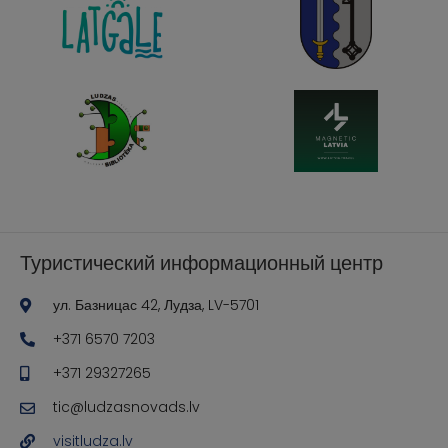
Туристический информационный центр
ул. Базницас 42, Лудза, LV-5701
+371 6570 7203
+371 29327265
tic@ludzasnovads.lv
visitludza.lv