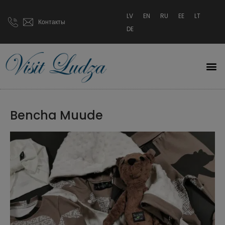
LV
EN
RU
EE
LT
Контакты
DE
Bencha Muude