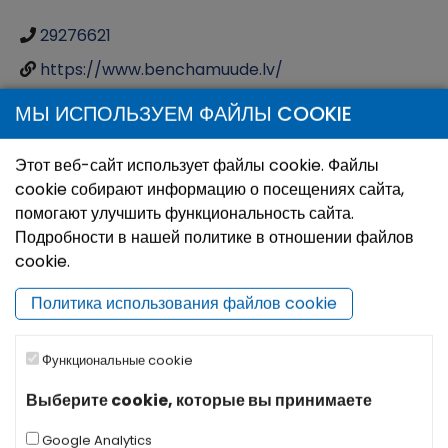
29276621
https://www.benchamuude.lv/
По предварительному заказу
МЫ ИСПОЛЬЗУЕМ ФАЙЛЫ COOKIE
https://www.facebook.com/BenchaMuude.lv
Этот веб-сайт использует файлы cookie. Файлы
cookie собирают информацию о посещениях сайта,
Местоположение
помогают улучшить функциональность сайта.
Подробности в нашей политике в отношении файлов
cookie.
Открыть карту в:
Маршрут в:
Политика использования файлов cookie
+
−
Функциональные cookie
Выберите cookie, которые вы принимаете
Google Analytics