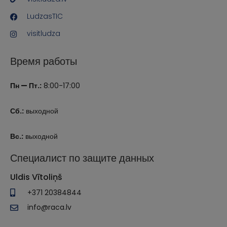
LudzasTIC
visitludza
Время работы
Пн — Пт.:
8:00-17:00
Сб.:
выходной
Вс.:
выходной
Специалист по защите данных
Uldis Vītoliņš
+371 20384844
info@raca.lv