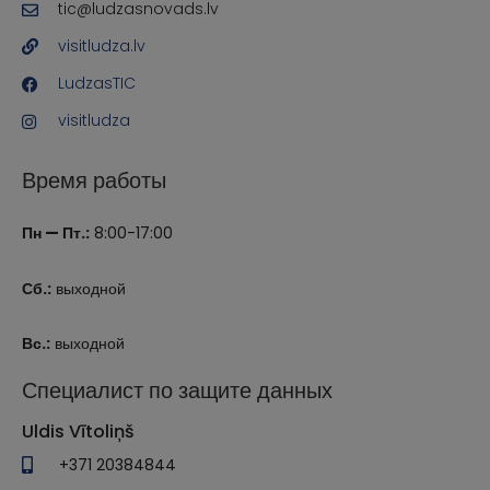
tic@ludzasnovads.lv
visitludza.lv
LudzasTIC
visitludza
Время работы
Пн — Пт.:
8:00-17:00
Сб.:
выходной
Вс.:
выходной
Специалист по защите данных
Uldis Vītoliņš
+371 20384844