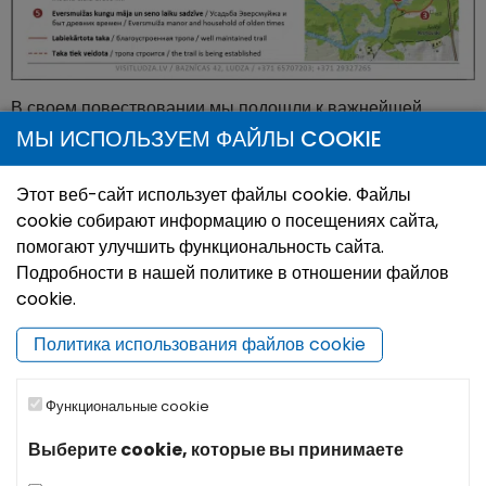
В своем повествовании мы подошли к важнейшей
постройке Циблы – господскому дому Эверсмуйжи.
МЫ ИСПОЛЬЗУЕМ ФАЙЛЫ COOKIE
Эверсмуйжа, так же, как и поместье Шлокенбека и
поместье Рогозинского в Эстонии, являются редкими
Этот веб-сайт использует файлы cookie. Файлы
образцами укрепленных поместий в Балтии. Считается,
cookie собирают информацию о посещениях сайта,
что поместье было построено в XV–XVI вв. В
помогают улучшить функциональность сайта.
завершение нашей прогулки можно немного расширить
Подробности в нашей политике в отношении файлов
представление о жизни предков жителей Циблы из
cookie.
письма Антона Стрипанса к своему внуку и голоса
фольклёрный групы «Iļža».
Политика использования файлов cookie
Функциональные cookie
Выберите cookie, которые вы принимаете