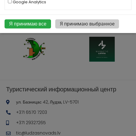
Google Analytics
Я принимаю все
Я принимаю выбранное
Туристический информационный центр
ул. Базницас 42, Лудза, LV-5701
+371 6570 7203
+371 29327265
tic@ludzasnovads.lv