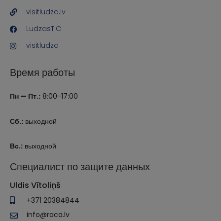
visitludza.lv
LudzasTIC
visitludza
Время работы
Пн — Пт.:
8:00-17:00
Сб.:
выходной
Вс.:
выходной
Специалист по защите данных
Uldis Vītoliņš
+371 20384844
info@raca.lv