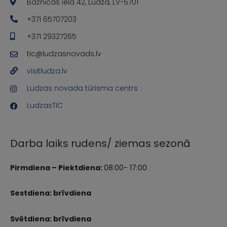
Baznīcas iela 42, Ludza, LV-5701
+371 65707203
+371 29327265
tic@ludzasnovads.lv
visitludza.lv
Ludzas novada tūrisma centrs
LudzasTIC
Darba laiks rudens/ ziemas sezonā
Pirmdiena – Piektdiena:
08:00- 17:00
Sestdiena: brīvdiena
Svētdiena: brīvdiena