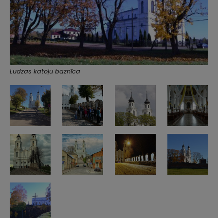
Ludzas katoļu baznīca