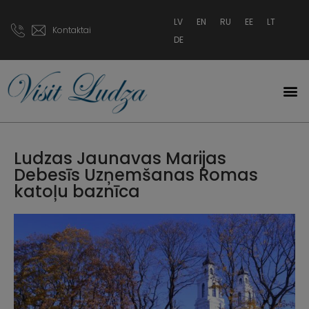
LV
EN
RU
EE
LT
Kontaktai
DE
Ludzas Jaunavas Marijas
Debesīs Uzņemšanas Romas
katoļu baznīca