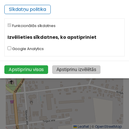
+
Sīkdatņu politika
−
Funkcionālās sīkdatnes
Izvēlieties sīkdatnes, ko apstipriniet
Google Analytics
Apstiprinu visas
Apstiprinu izvēlētās
|
©
Leaflet
OpenStreetMap