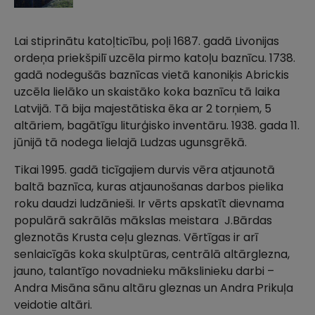
Lai stiprinātu katoļticību, poļi 1687. gadā Livonijas
ordeņa priekšpilī uzcēla pirmo katoļu baznīcu. 1738.
gadā nodegušās baznīcas vietā kanoniķis Abrickis
uzcēla lielāko un skaistāko koka baznīcu tā laika
Latvijā. Tā bija majestātiska ēka ar 2 torņiem, 5
altāriem, bagātīgu liturģisko inventāru. 1938. gada 11.
jūnijā tā nodega lielajā Ludzas ugunsgrēkā.
Tikai 1995. gadā ticīgajiem durvis vēra atjaunotā
baltā baznīca, kuras atjaunošanas darbos pielika
roku daudzi ludzānieši. Ir vērts apskatīt dievnama
populārā sakrālās mākslas meistara J.Bārdas
gleznotās Krusta ceļu gleznas. Vērtīgas ir arī
senlaicīgās koka skulptūras, centrālā altārglezna,
jauno, talantīgo novadnieku mākslinieku darbi –
Andra Misāna sānu altāru gleznas un Andra Prikuļa
veidotie altāri.