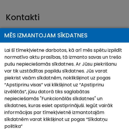
Kontakti
Baznīcas iela 52, Ludza
MĒS IZMANTOJAM SĪKDATNES
20240098
Lai šī tīmekļvietne darbotos, kā arī mēs spētu izpildīt
26956366
normatīvo aktu prasības, tā izmanto savas un trešo
ludzasbaznica@gmail.com
pušu nepieciešamās sīkdatnes. Ar Jūsu piekrišanu
http://ludzasbaznica.lv/
var tik uzstādītas papildu sīkdatnes. Jūs varat
piekrist visām sīkdatnēm, noklikšķinot uz pogas
https://www.facebook.com/ludzasbaznica
“Apstiprinu visas” vai klikšķinot uz “Apstiprinu
izvēlētās”, jūsu datorā tiks saglabātas
nepieciešamās "Funkcionālās sīkdatnes" un
Atrašanās vieta
sīkdatnes, kuras esiet apstiprinājuši. Iegūt vairāk
informācijas par tīmekļvietnē izmantotajām
sīkdatnēm varat klikšķinot uz pogas “Sīkdatņu
Atvērt karti ar:
Doties ar:
politika”