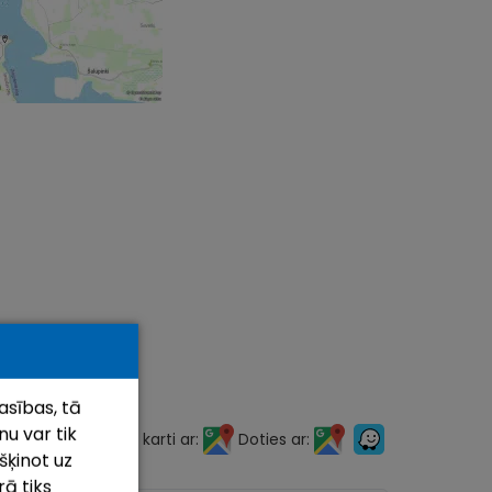
asības, tā
u var tik
Atvērt karti ar:
Doties ar:
šķinot uz
rā tiks