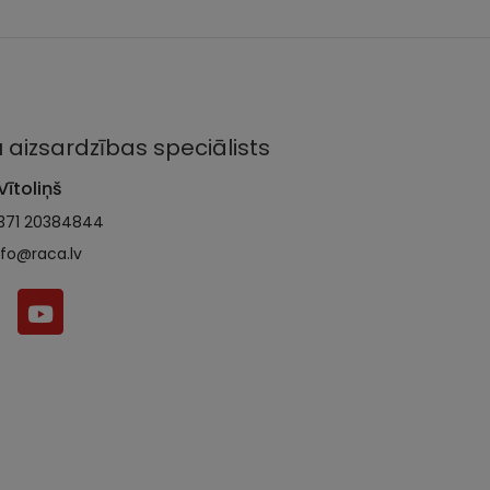
 aizsardzības speciālists
Vītoliņš
371 20384844
nfo@raca.lv