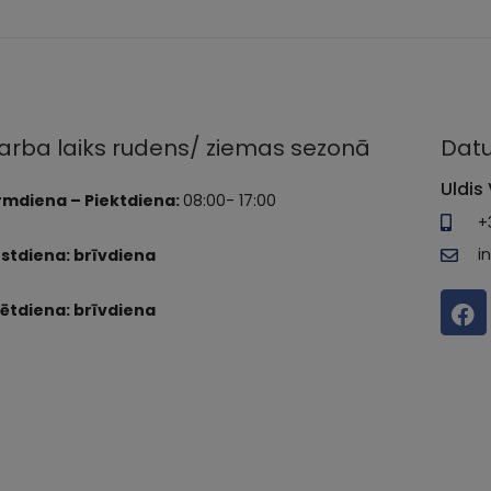
arba laiks rudens/ ziemas sezonā
Datu
Uldis 
rmdiena – Piektdiena:
08:00- 17:00
+
i
stdiena: brīvdiena
ētdiena: brīvdiena