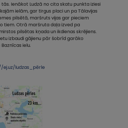
o tās. Ienākot Ludzā no cita skatu punkta iziesi
ajām ielām, gar tirgus placi un pa Tālavijas
u zemes pilsētā, maršruts vijas gar pieciem
no tiem. Otrā maršruta daļa izved pa
irstos pilsētas kņada un ikdienas skrējiens.
tu izbaudi gājienu pār šobrīd garāko
 Baznīcas ielu.
//ej.uz/ludzas_pērle