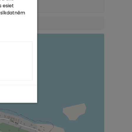
 esiet
m sīkdatnēm