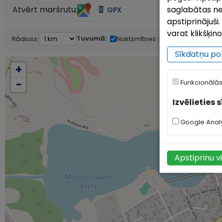
saglabātas ne
Atvērt maršrutu:
GPX
apstiprinājuš
varat klikšķin
Tuvumā:
Rādiuss:
Naktsmītnes
Ēstuves
Ap
(2)
(7)
Sīkdatņu pol
+
−
Funkcionālās
Izvēlieties 
Google Analy
Apstiprinu v