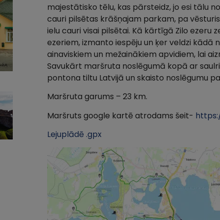
majestātisko tēlu, kas pārsteidz, jo esi tālu n
cauri pilsētas krāšņajam parkam, pa vēsturisk
ielu cauri visai pilsētai. Kā kārtīgā Zilo ezer
ezeriem, izmanto iespēju un ķer veldzi kādā 
ainaviskiem un mežainākiem apvidiem, lai aizm
Savukārt maršruta noslēgumā kopā ar saulrie
pontona tiltu Latvijā un skaisto noslēgumu pa
Maršruta garums – 23 km.
Maršruts google kartē atrodams šeit-
https:
Lejuplādē .gpx