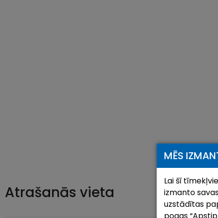
MĒS IZMAN
Lai šī tīmekļv
Atrašanās vieta
izmanto savas
uzstādītas pap
pogas “Apstipri