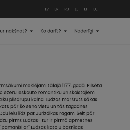
LV
EN
RU
EE
LT
DE
ur nakšņot?
Ko darīt?
Noderīgi
irmsākumi meklējami tālajā 1177. gadā. Pilsēta
ilo ezeru ieskauto romantiku un skaistajiem
laiku pilsdrupu kalna. Ludzas maršruts sākas
kats pār šo seno vietu un tās tagadnes
Odu ielu līdz pat Jurizdikas ragam. Šeit pār
Ludzu pirms Ludzas- tur ir pirmā apmetnes
 pamanīsi arī Ludzas katoļu baznīcas