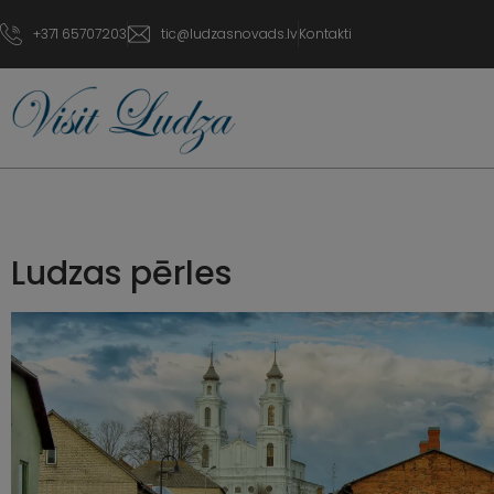
+371 65707203
tic@ludzasnovads.lv
Kontakti
Ludzas pērles