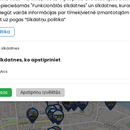
pieciešamās "Funkcionālās sīkdatnes" un sīkdatnes, kuras
i. Iegūt vairāk informācijas par tīmekļvietnē izmantotajā
ot uz pogas “Sīkdatņu politika”
skates vietas
Aktivitātes
(22)
(16)
itika
 sīkdatnes
sīkdatnes, ko apstipriniet
tics
isas
Apstiprinu izvēlētās