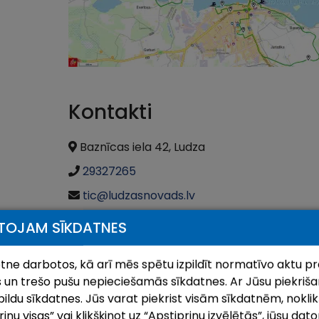
Kontakti
Baznīcas iela 42, Ludza
29327265
tic@ludzasnovads.lv
TOJAM SĪKDATNES
ietne darbotos, kā arī mēs spētu izpildīt normatīvo aktu pr
 un trešo pušu nepieciešamās sīkdatnes. Ar Jūsu piekrišan
ildu sīkdatnes. Jūs varat piekrist visām sīkdatnēm, noklik
nu visas” vai klikšķinot uz “Apstiprinu izvēlētās”, jūsu dato