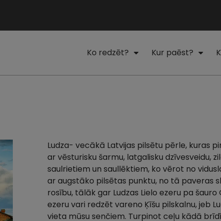
Ko redzēt?
Kur paēst?
K
Ludza- vecākā Latvijas pilsētu pērle, kuras p
ar vēsturisku šarmu, latgalisku dzīvesveidu, z
saulrietiem un saullēktiem, ko vērot no vidus
ar augstāko pilsētas punktu, no tā paveras s
rosību, tālāk gar Ludzas Lielo ezeru pa šauro 
ezeru vari redzēt vareno Ķīšu pilskalnu, jeb 
vieta mūsu senčiem. Turpinot ceļu kādā brīdī