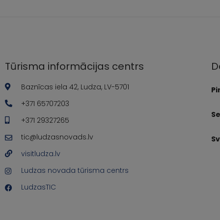
Tūrisma informācijas centrs
D
Baznīcas iela 42, Ludza, LV-5701
Pi
+371 65707203
Se
+371 29327265
tic@ludzasnovads.lv
Sv
visitludza.lv
Ludzas novada tūrisma centrs
LudzasTIC