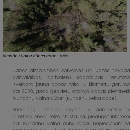
Rundānu Valna dūbes dabas taka
Dabas aizsardzības pārvaldes un Ludzas novada
pašvaldības darbinieku sadarbības rezultātā
izveidota jauna dabas taka 1,5 kilometru garumā
par 2020. gada ģeovietu atzītajā dabas piemineklī
“Rundānu Valna dūbe” (Rundēnu velna dobe).
Pārvaldes Latgales reģionālās administrācijas
direktore Anda Zeize stāsta, ka, pieaugot interesei
par Rundānu Valna dūbi, radās nepieciešamība