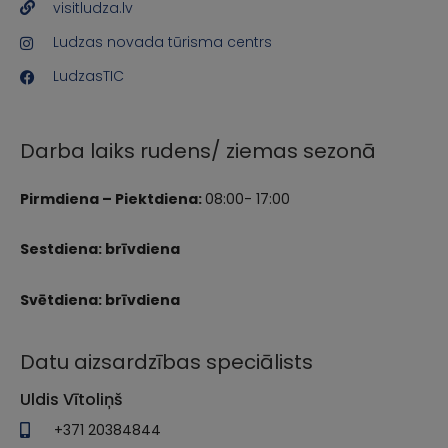
visitludza.lv
Ludzas novada tūrisma centrs
LudzasTIC
Darba laiks rudens/ ziemas sezonā
Pirmdiena – Piektdiena:
08:00- 17:00
Sestdiena: brīvdiena
Svētdiena: brīvdiena
Datu aizsardzības speciālists
Uldis Vītoliņš
+371 20384844