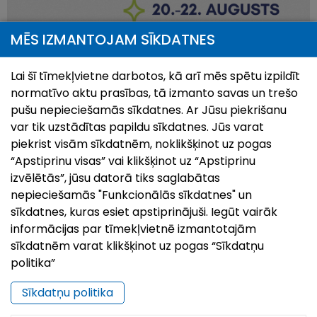
MĒS IZMANTOJAM SĪKDATNES
Lai šī tīmekļvietne darbotos, kā arī mēs spētu izpildīt
normatīvo aktu prasības, tā izmanto savas un trešo
Pilsētas svētki`26 | Zilupei 95
pušu nepieciešamās sīkdatnes. Ar Jūsu piekrišanu
28.Jul, 2026
var tik uzstādītas papildu sīkdatnes. Jūs varat
Vasaras izskaņā, no 20. līdz 22. augustam, Zilupe aicina
piekrist visām sīkdatnēm, noklikšķinot uz pogas
ciemos, lai kopā atzīmētu pilsētas 95 gadu jubileju! Trīs
“Apstiprinu visas” vai klikšķinot uz “Apstiprinu
dienu garumā pilsētas ielas un laukumus piepildīs
izvēlētās”, jūsu datorā tiks saglabātas
notikumi, kas caur dziesmām, sporta
nepieciešamās "Funkcionālās sīkdatnes" un
sīkdatnes, kuras esiet apstiprinājuši. Iegūt vairāk
informācijas par tīmekļvietnē izmantotajām
sīkdatnēm varat klikšķinot uz pogas “Sīkdatņu
politika”
Sīkdatņu politika