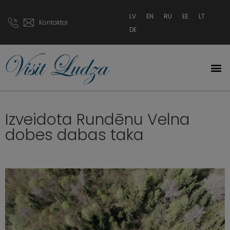
LV
EN
RU
EE
LT
Kontaktai
DE
Izveidota Rundēnu Velna
dobes dabas taka