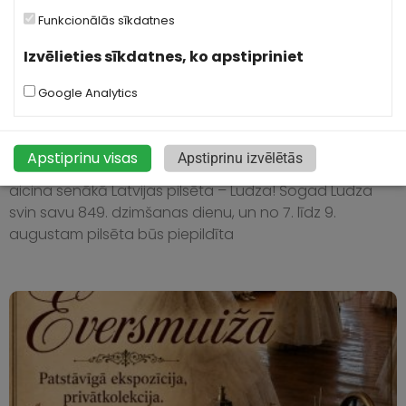
Funkcionālās sīkdatnes
Izvēlieties sīkdatnes, ko apstipriniet
Google Analytics
Pilsētas svētki`26 | Ludzai 849
26.Jul, 2026
Apstiprinu visas
Apstiprinu izvēlētās
Kā ierasts, augusta otrajā nedēļas nogalē uz svētkiem
aicina senākā Latvijas pilsēta – Ludza! Šogad Ludza
svin savu 849. dzimšanas dienu, un no 7. līdz 9.
augustam pilsēta būs piepildīta