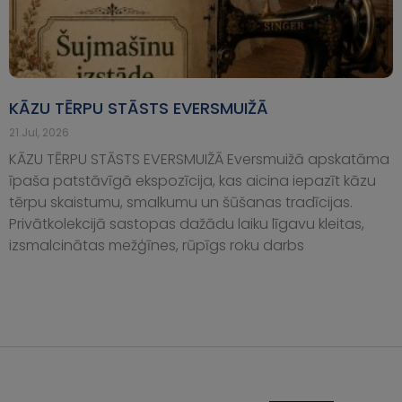
KĀZU TĒRPU STĀSTS EVERSMUIŽĀ
21.Jul, 2026
KĀZU TĒRPU STĀSTS EVERSMUIŽĀ Eversmuižā apskatāma
īpaša patstāvīgā ekspozīcija, kas aicina iepazīt kāzu
tērpu skaistumu, smalkumu un šūšanas tradīcijas.
Privātkolekcijā sastopas dažādu laiku līgavu kleitas,
izsmalcinātas mežģīnes, rūpīgs roku darbs