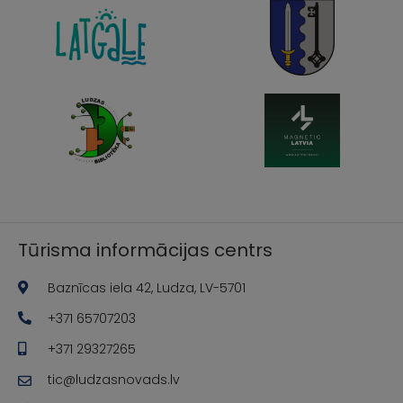
Tūrisma informācijas centrs
Baznīcas iela 42, Ludza, LV-5701
+371 65707203
+371 29327265
tic@ludzasnovads.lv