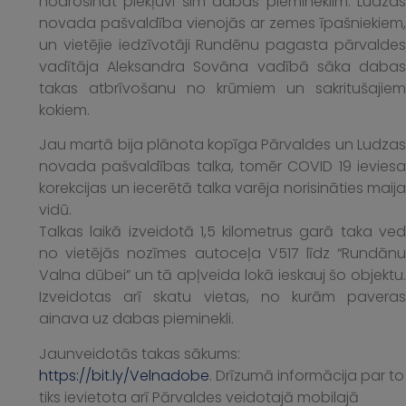
nodrošināt piekļuvi šim dabas piemineklim. Ludzas
novada pašvaldība vienojās ar zemes īpašnie
kiem,
un vietējie iedzīvotāji Rundēnu pagasta pārvaldes
vadītāja Aleksandra Sovāna vadībā sāka dabas
takas atbrīvošanu no krūmiem un sakritušajiem
kokiem.
Jau martā bija plānota kopīga Pārvaldes un Ludzas
novada pašvaldības talka, tomēr COVID 19 ieviesa
korekcijas un iecerētā talka varēja norisināties maija
vidū.
Talkas laikā izveidotā 1,5 kilometrus garā taka ved
no vietējās nozīmes autoceļa V517 līdz “Rundānu
Valna dūbei” un tā apļveida lokā ieskauj šo objektu.
Izveidotas arī skatu vietas, no kurām paveras
ainava uz dabas pieminekli.
Jaunveidotās takas sākums:
https://bit.ly/Velnadobe
. Drīzumā informācija par to
tiks ievietota arī Pārvaldes veidotajā mobilajā