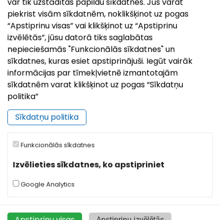
var tik uzstādītas papildu sīkdatnes. Jūs varat
−
piekrist visām sīkdatnēm, noklikšķinot uz pogas
“Apstiprinu visas” vai klikšķinot uz “Apstiprinu
izvēlētās”, jūsu datorā tiks saglabātas
nepieciešamās "Funkcionālās sīkdatnes" un
sīkdatnes, kuras esiet apstiprinājuši. Iegūt vairāk
informācijas par tīmekļvietnē izmantotajām
sīkdatnēm varat klikšķinot uz pogas “Sīkdatņu
politika”
Sīkdatņu politika
Funkcionālās sīkdatnes
Izvēlieties sīkdatnes, ko apstipriniet
Google Analytics
|
©
Leaflet
OpenStreetMap
Apstiprinu visas
Apstiprinu izvēlētās