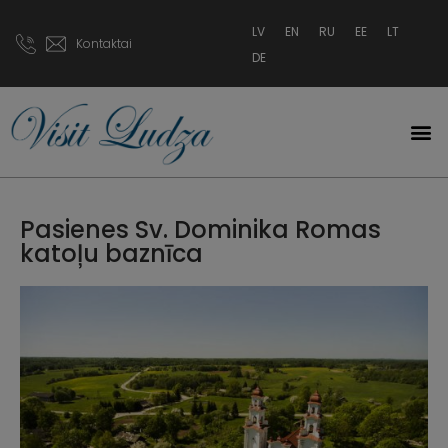
LV
EN
RU
EE
LT
Kontaktai
DE
Pasienes Sv. Dominika Romas
katoļu baznīca