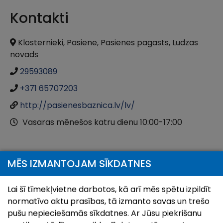
Kontakti
Klosternieki, Pasiene, Pasienes pagasts, Ludzas
novads
29593089
+371 65707203
http://pasienesbaznica.lv/lv/
Vasaras mēnešos katru dienu 10:00-17:00
Atrašanās vieta
MĒS IZMANTOJAM SĪKDATNES
Lai šī tīmekļvietne darbotos, kā arī mēs spētu izpildīt
Atvērt karti ar:
Doties ar:
normatīvo aktu prasības, tā izmanto savas un trešo
pušu nepieciešamās sīkdatnes. Ar Jūsu piekrišanu
+