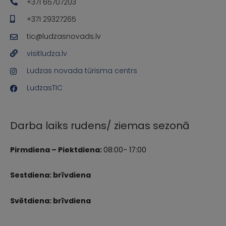
+371 65707203
+371 29327265
tic@ludzasnovads.lv
visitludza.lv
Ludzas novada tūrisma centrs
LudzasTIC
Darba laiks rudens/ ziemas sezonā
Pirmdiena – Piektdiena:
08:00- 17:00
Sestdiena: brīvdiena
Svētdiena: brīvdiena