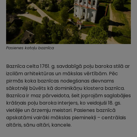
Pasienes katoļu baznīca
Baznīca celta 1761. g. savdabīgā poļu baroka stilā ar
izcilām arhitektūras un mākslas vērtībām. Pēc
pirmās koka baznīcas nodegšanas dievnams
sākotnēji būvēts kā dominikāņu klostera baznīca.
Baznīca ir maz pārveidota, šeit joprojām saglabājies
krāšņais poļu baroka interjers, ko veidojuši 18. gs.
vietējie un ārzemju meistari. Pasienes baznīcā
apskatāmi vairāki mākslas pieminekļi – centrālais
altāris, sānu altāri, kancele.