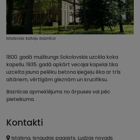
Istalsnas katoļu baznīca
1800. gadā muižkungs Sokolovskis uzcēla koka
kapellu. 1935. gadā apkārt vecajai kapelai tika
uzcelta jauna pelēku betona ķieģeļu ēka ar trīs
altāriem, vērtīgām gleznām un krucifiksu.
Baznīcas apmeklējums no ārpuses vai pēc
pieteikuma.
Kontakti
Istalsna, Isnaudas pagasts, Ludzas novads