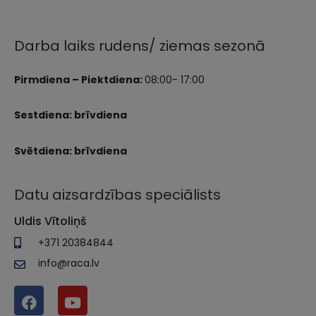
Darba laiks rudens/ ziemas sezonā
Pirmdiena – Piektdiena:
08:00- 17:00
Sestdiena: brīvdiena
Svētdiena: brīvdiena
Datu aizsardzības speciālists
Uldis Vītoliņš
+371 20384844
info@raca.lv