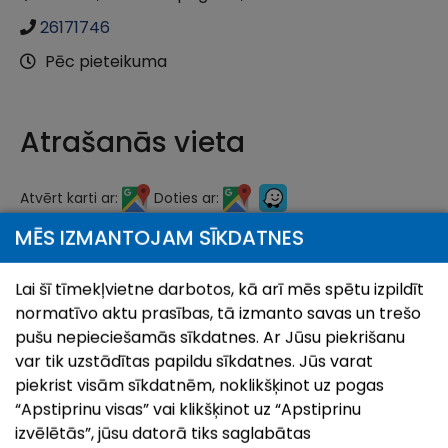
26171746
Pēc pieteikuma
Atrašanās vieta
Atvērt karti ar:
Doties ar:
MĒS IZMANTOJAM SĪKDATNES
+
−
Lai šī tīmekļvietne darbotos, kā arī mēs spētu izpildīt
normatīvo aktu prasības, tā izmanto savas un trešo
pušu nepieciešamās sīkdatnes. Ar Jūsu piekrišanu
var tik uzstādītas papildu sīkdatnes. Jūs varat
piekrist visām sīkdatnēm, noklikšķinot uz pogas
“Apstiprinu visas” vai klikšķinot uz “Apstiprinu
izvēlētās”, jūsu datorā tiks saglabātas