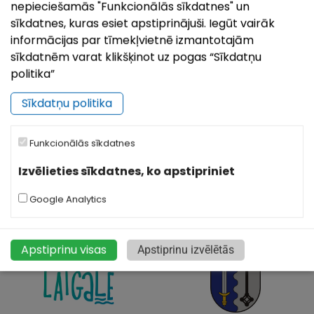
nepieciešamās "Funkcionālās sīkdatnes" un
sīkdatnes, kuras esiet apstiprinājuši. Iegūt vairāk
informācijas par tīmekļvietnē izmantotajām
sīkdatnēm varat klikšķinot uz pogas “Sīkdatņu
politika”
Sīkdatņu politika
Funkcionālās sīkdatnes
|
©
Leaflet
OpenStreetMap
Izvēlieties sīkdatnes, ko apstipriniet
Google Analytics
Apstiprinu visas
Apstiprinu izvēlētās