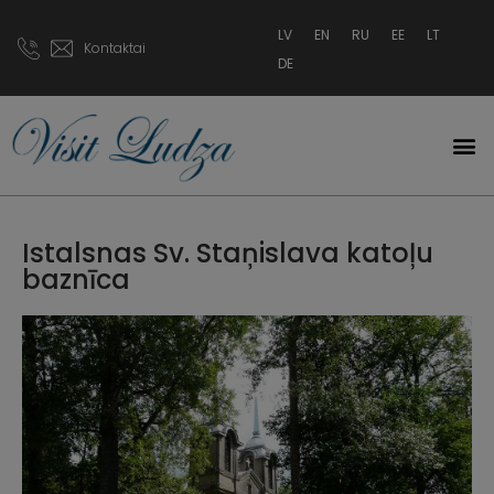
LV
EN
RU
EE
LT
Kontaktai
DE
Istalsnas Sv. Staņislava katoļu
baznīca