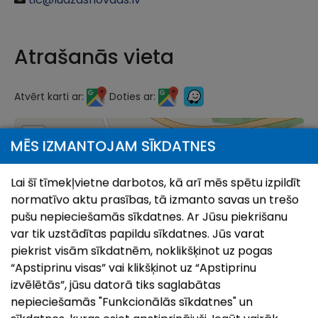
Atrašanās vieta
Atvērt karti ar:
Doties ar:
+
MĒS IZMANTOJAM SĪKDATNES
−
Lai šī tīmekļvietne darbotos, kā arī mēs spētu izpildīt
normatīvo aktu prasības, tā izmanto savas un trešo
pušu nepieciešamās sīkdatnes. Ar Jūsu piekrišanu
var tik uzstādītas papildu sīkdatnes. Jūs varat
piekrist visām sīkdatnēm, noklikšķinot uz pogas
“Apstiprinu visas” vai klikšķinot uz “Apstiprinu
izvēlētās”, jūsu datorā tiks saglabātas
nepieciešamās "Funkcionālās sīkdatnes" un