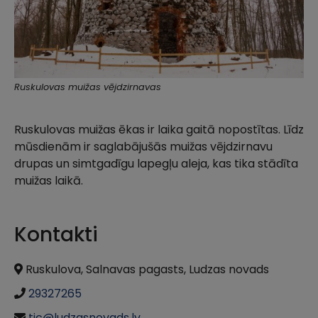
Ruskulovas muižas vējdzirnavas
Ruskulovas muižas ēkas ir laika gaitā nopostītas. Līdz
mūsdienām ir saglabājušās muižas vējdzirnavu
drupas un simtgadīgu lapegļu aleja, kas tika stādīta
muižas laikā.
Kontakti
Ruskulova, Salnavas pagasts, Ludzas novads
29327265
tic@ludzasnovads.lv