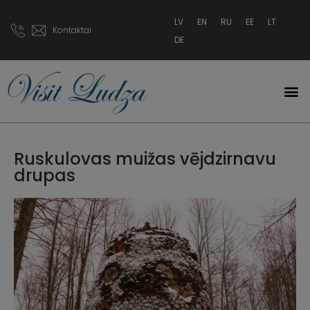
LV
EN
RU
EE
LT
Kontaktai
DE
Ruskulovas muižas vējdzirnavu
drupas