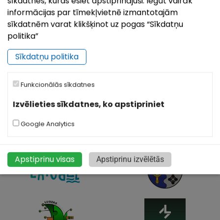
sīkdatnes, kuras esiet apstiprinājuši. Iegūt vairāk
informācijas par tīmekļvietnē izmantotajām
sīkdatnēm varat klikšķinot uz pogas “Sīkdatņu
politika”
Sīkdatņu politika
|
©
Leaflet
OpenStreetMap
Funkcionālās sīkdatnes
Izvēlieties sīkdatnes, ko apstipriniet
Google Analytics
Apstiprinu visas
Apstiprinu izvēlētās