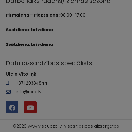
Darba laiks rudens/ ziemas sezonā
Pirmdiena – Piektdiena:
08:00- 17:00
Sestdiena: brīvdiena
Svētdiena: brīvdiena
Datu aizsardzības speciālists
Uldis Vītoliņš
+371 20384844
info@raca.lv
©2026 www.visitludza.lv. Visas tiesības aizsargātas