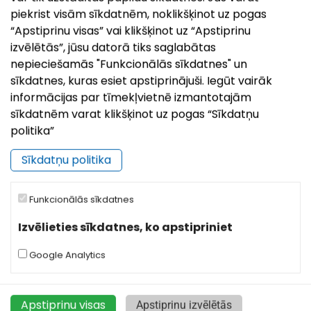
−
piekrist visām sīkdatnēm, noklikšķinot uz pogas
“Apstiprinu visas” vai klikšķinot uz “Apstiprinu
izvēlētās”, jūsu datorā tiks saglabātas
nepieciešamās "Funkcionālās sīkdatnes" un
sīkdatnes, kuras esiet apstiprinājuši. Iegūt vairāk
informācijas par tīmekļvietnē izmantotajām
sīkdatnēm varat klikšķinot uz pogas “Sīkdatņu
politika”
Sīkdatņu politika
Funkcionālās sīkdatnes
Izvēlieties sīkdatnes, ko apstipriniet
Google Analytics
|
©
Leaflet
OpenStreetMap
Apstiprinu visas
Apstiprinu izvēlētās