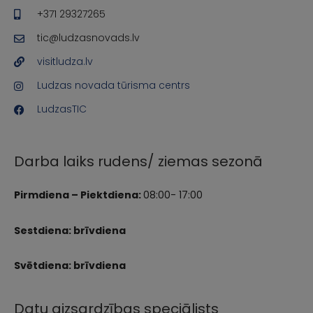
+371 29327265
tic@ludzasnovads.lv
visitludza.lv
Ludzas novada tūrisma centrs
LudzasTIC
Darba laiks rudens/ ziemas sezonā
Pirmdiena – Piektdiena:
08:00- 17:00
Sestdiena: brīvdiena
Svētdiena: brīvdiena
Datu aizsardzības speciālists