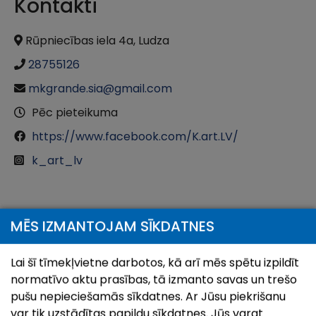
Kontakti
Rūpniecības iela 4a, Ludza
28755126
mkgrande.sia@gmail.com
Pēc pieteikuma
https://www.facebook.com/K.art.LV/
k_art_lv
Atrašanās vieta
MĒS IZMANTOJAM SĪKDATNES
Atvērt karti ar:
Doties ar:
Lai šī tīmekļvietne darbotos, kā arī mēs spētu izpildīt
normatīvo aktu prasības, tā izmanto savas un trešo
+
pušu nepieciešamās sīkdatnes. Ar Jūsu piekrišanu
var tik uzstādītas papildu sīkdatnes. Jūs varat