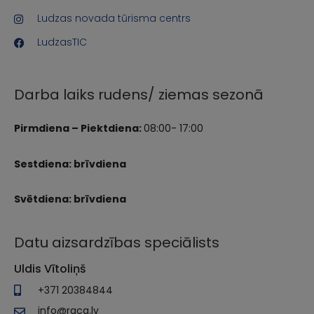
Ludzas novada tūrisma centrs
LudzasTIC
Darba laiks rudens/ ziemas sezonā
Pirmdiena – Piektdiena:
08:00- 17:00
Sestdiena: brīvdiena
Svētdiena: brīvdiena
Datu aizsardzības speciālists
Uldis Vītoliņš
+371 20384844
info@raca.lv