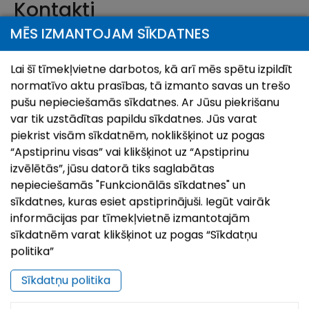
Kontakti
MĒS IZMANTOJAM SĪKDATNES
65707203
29467925
Lai šī tīmekļvietne darbotos, kā arī mēs spētu izpildīt
normatīvo aktu prasības, tā izmanto savas un trešo
tic@ludzasnovads.lv
pušu nepieciešamās sīkdatnes. Ar Jūsu piekrišanu
var tik uzstādītas papildu sīkdatnes. Jūs varat
piekrist visām sīkdatnēm, noklikšķinot uz pogas
Atrašanās vieta
“Apstiprinu visas” vai klikšķinot uz “Apstiprinu
izvēlētās”, jūsu datorā tiks saglabātas
nepieciešamās "Funkcionālās sīkdatnes" un
Atvērt karti ar:
Doties ar:
sīkdatnes, kuras esiet apstiprinājuši. Iegūt vairāk
informācijas par tīmekļvietnē izmantotajām
+
sīkdatnēm varat klikšķinot uz pogas “Sīkdatņu
−
politika”
Sīkdatņu politika