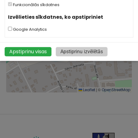
Funkcionālās sīkdatnes
Izvēlieties sīkdatnes, ko apstipriniet
Google Analytics
Apstiprinu visas
Apstiprinu izvēlētās
|
©
Leaflet
OpenStreetMap