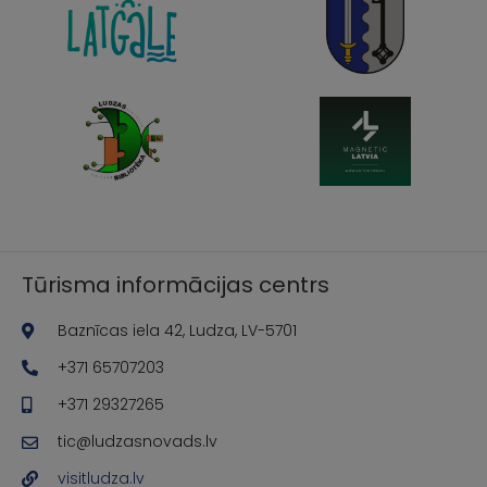
Tūrisma informācijas centrs
Baznīcas iela 42, Ludza, LV-5701
+371 65707203
+371 29327265
tic@ludzasnovads.lv
visitludza.lv