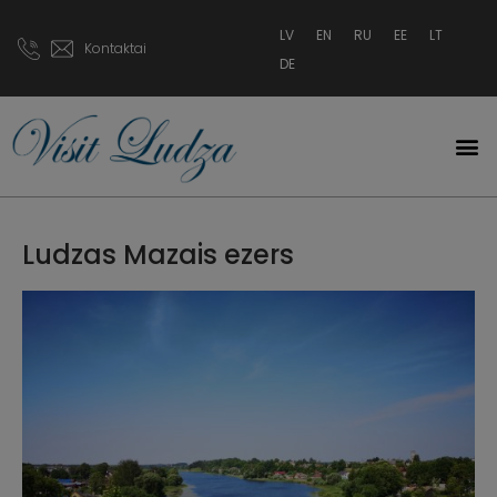
LV
EN
RU
EE
LT
Kontaktai
DE
Ludzas Mazais ezers