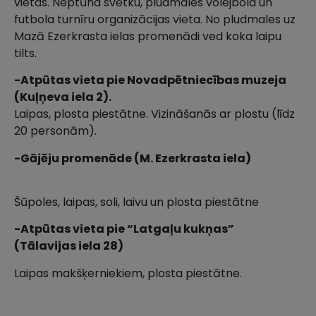
vietas. Neptūna svētku, pludmales volejbola un
futbola turnīru organizācijas vieta. No pludmales uz
Mazā Ezerkrasta ielas promenādi ved koka laipu
tilts.
-Atpūtas vieta pie Novadpētniecības muzeja
(Kuļņeva iela 2).
Laipas, plosta piestātne. Vizināšanās ar plostu (līdz
20 personām).
-Gājēju promenāde (M. Ezerkrasta iela)
Šūpoles, laipas, soli, laivu un plosta piestātne
-Atpūtas vieta pie “Latgaļu kukņas”
(Tālavijas iela 28)
Laipas makšķerniekiem, plosta piestātne.