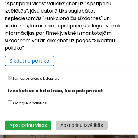
“Apstiprinu visas” vai klikšķinot uz “Apstiprinu
izvēlētās”, jūsu datorā tiks saglabātas
nepieciešamās "Funkcionālās sīkdatnes" un
sīkdatnes, kuras esiet apstiprinājuši. Iegūt vairāk
informācijas par tīmekļvietnē izmantotajām
sīkdatnēm varat klikšķinot uz pogas “Sīkdatņu
Pilsētas svētki`26 | Ludzai 849
politika”
26.Jul, 2026
Sīkdatņu politika
Kā ierasts, augusta otrajā nedēļas nogalē uz svētkiem
aicina senākā Latvijas pilsēta – Ludza! Šogad Ludza
svin savu 849. dzimšanas dienu, un no 7. līdz 9.
Funkcionālās sīkdatnes
augustam pilsēta būs piepildīta
Izvēlieties sīkdatnes, ko apstipriniet
Google Analytics
Apstiprinu visas
Apstiprinu izvēlētās