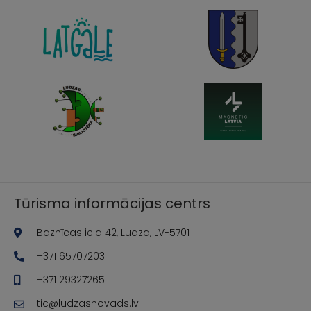
Tūrisma informācijas centrs
Baznīcas iela 42, Ludza, LV-5701
+371 65707203
+371 29327265
tic@ludzasnovads.lv