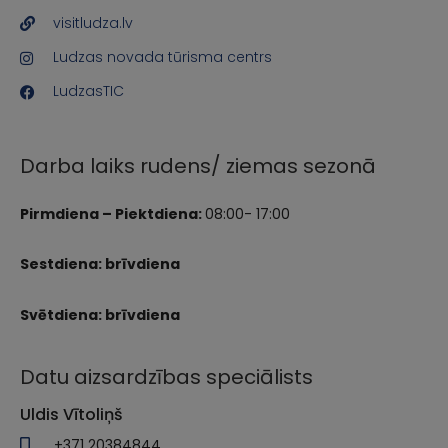
visitludza.lv
Ludzas novada tūrisma centrs
LudzasTIC
Darba laiks rudens/ ziemas sezonā
Pirmdiena – Piektdiena:
08:00- 17:00
Sestdiena: brīvdiena
Svētdiena: brīvdiena
Datu aizsardzības speciālists
Uldis Vītoliņš
+371 20384844