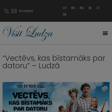
LV
EN
RU
EE
LT
Kontaktai
DE
“Vectēvs, kas bīstamāks par
datoru” – Ludzā