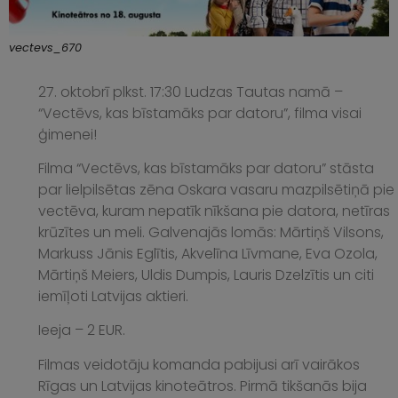
vectevs_670
27. oktobrī plkst. 17:30 Ludzas Tautas namā –
“Vectēvs, kas bīstamāks par datoru”, filma visai
ģimenei!
Filma “Vectēvs, kas bīstamāks par datoru” stāsta
par lielpilsētas zēna Oskara vasaru mazpilsētiņā pie
vectēva, kuram nepatīk nīkšana pie datora, netīras
krūzītes un meli. Galvenajās lomās: Mārtiņš Vilsons,
Markuss Jānis Eglītis, Akvelīna Līvmane, Eva Ozola,
Mārtiņš Meiers, Uldis Dumpis, Lauris Dzelzītis un citi
iemīļoti Latvijas aktieri.
Ieeja – 2 EUR.
Filmas veidotāju komanda pabijusi arī vairākos
Rīgas un Latvijas kinoteātros. Pirmā tikšanās bija