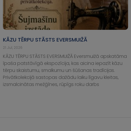
KĀZU TĒRPU STĀSTS EVERSMUIŽĀ
21.Jul, 2026
KĀZU TĒRPU STĀSTS EVERSMUIŽĀ Eversmuižā apskatāma
īpaša patstāvīgā ekspozīcija, kas aicina iepazīt kāzu
tērpu skaistumu, smalkumu un šūšanas tradīcijas.
Privātkolekcijā sastopas dažādu laiku līgavu kleitas,
izsmalcinātas mežģīnes, rūpīgs roku darbs