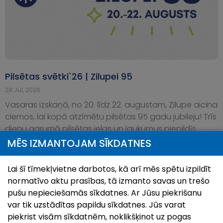
Pilsētas svētki`26 | Zilupei 95
28.Jul, 2026
Vasaras izskaņā, no 20. līdz 22. augustam, Zilupe aicina
ciemos, lai kopā atzīmētu pilsētas 95 gadu jubileju! Trīs
dienu garumā pilsētas ielas un laukumus piepildīs
notikumi, kas caur dziesmām, sporta
MĒS IZMANTOJAM SĪKDATNES
Lai šī tīmekļvietne darbotos, kā arī mēs spētu izpildīt
normatīvo aktu prasības, tā izmanto savas un trešo
pušu nepieciešamās sīkdatnes. Ar Jūsu piekrišanu
var tik uzstādītas papildu sīkdatnes. Jūs varat
piekrist visām sīkdatnēm, noklikšķinot uz pogas