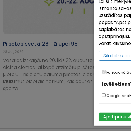
Lai šī tīmekļv
izmanto savas
uzstādītas pap
pogas “Apstipri
saglabātas ne
apstiprinājuš
Pilsētas svētki`26 | Zilupei 95
P
varat klikšķin
28.Jul, 2026
2
Sīkdatņu pol
Vasaras izskaņā, no 20. līdz 22. augustam, Zilupe
K
aicina ciemos, lai kopā atzīmētu pilsētas 95 gadu
s
Funkcionālās
jubileju! Trīs dienu garumā pilsētas ielas un
Š
laukumus piepildīs notikumi, kas caur dziesmām,
n
Izvēlieties 
sporta
Google Analy
Apstiprinu v