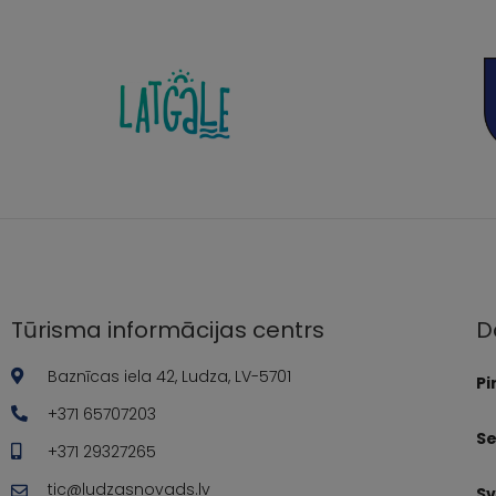
Tūrisma informācijas centrs
D
Baznīcas iela 42, Ludza, LV-5701
Pi
+371 65707203
Se
+371 29327265
tic@ludzasnovads.lv
Sv