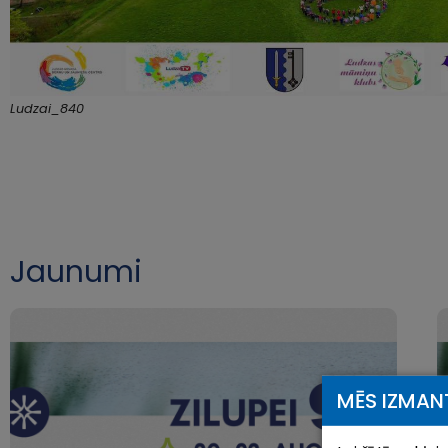
Ludzai_840
Jaunumi
MĒS IZMAN