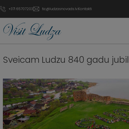
+371 65707203
tic@ludzasnovads.lv
Kontakti
Sveicam Ludzu 840 gadu jubilej