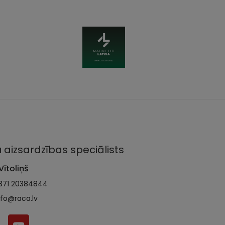
 aizsardzības speciālists
Vītoliņš
371 20384844
nfo@raca.lv