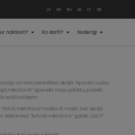
LV
EN
RU
EE
LT
DE
ur nakšņot?
Ko darīt?
Noderīgi
otāju un viesi piedalīties akcijā “Apsveic Ludzu
vajā mikrofonā” apsveikt mūsu pilsētu, pateikt
ās iedzīvotājiem.
“brīvā mikrofona” notika 13. maijā, bet akcijā
s. Nākamreiz “brīvais mikrofons” gaidīs Jūs 17.
pilsētu 840 gadu jubilejā!