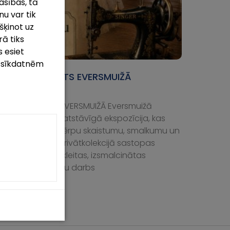
asības, tā
u var tik
šķinot uz
rā tiks
 esiet
m sīkdatnēm
U TĒRPU STĀSTS EVERSMUIŽĀ
l, 2026
U TĒRPU STĀSTS EVERSMUIŽĀ Eversmuižā
katāma īpaša patstāvīgā ekspozīcija, kas
na iepazīt kāzu tērpu skaistumu, smalkumu un
nas tradīcijas. Privātkolekcijā sastopas
du laiku līgavu kleitas, izsmalcinātas
īnes, rūpīgs roku darbs