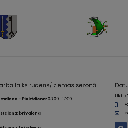
arba laiks rudens/ ziemas sezonā
Datu
Uldis 
rmdiena – Piektdiena:
08:00- 17:00
+
i
stdiena: brīvdiena
ētdiena: brīvdiena