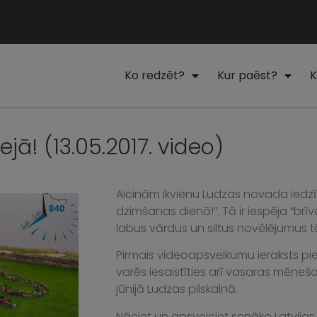
Ko redzēt?
Kur paēst?
K
ā! (13.05.2017. video)
Aicinām ikvienu Ludzas novada iedzīv
dzimšanas dienā!”. Tā ir iespēja “brī
labus vārdus un siltus novēlējumus t
Pirmais videoapsveikumu ieraksts pie 
varēs iesaistīties arī vasaras mēnešo
jūnijā Ludzas pilskalnā.
Nāciet un apsveiciet senāko Latvijas 