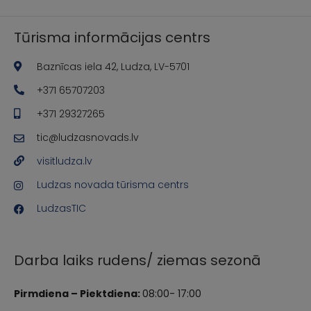
Tūrisma informācijas centrs
Baznīcas iela 42, Ludza, LV-5701
+371 65707203
+371 29327265
tic@ludzasnovads.lv
visitludza.lv
Ludzas novada tūrisma centrs
LudzasTIC
Darba laiks rudens/ ziemas sezonā
Pirmdiena – Piektdiena:
08:00- 17:00