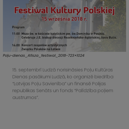
Poļu-dienas_Afisza_festiwal_2018-723×1024
15. septembrī Ludzā norisināsies Poļu Kultūras
Dienas pasākumi Ludzā, ko organizē biedrība
“Latvijas Poļu Savienība” un finansē Polijas
republikas Senāts un fonds “Palīdzība poļiem
austrumos”.