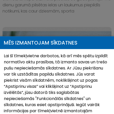
dienu garumā pilsētas ielas un laukumus piepildīs
notikumi, kas caur dziesmām, sporta
MĒS IZMANTOJAM SĪKDATNES
Lai šī tīmekļvietne darbotos, kā arī mēs spētu izpildīt
normatīvo aktu prasības, tā izmanto savas un trešo
pušu nepieciešamās sīkdatnes. Ar Jūsu piekrišanu
var tik uzstādītas papildu sīkdatnes. Jūs varat
piekrist visām sīkdatnēm, noklikšķinot uz pogas
“Apstiprinu visas” vai klikšķinot uz “Apstiprinu
Pilsētas svētki`26 | Ludzai 849
izvēlētās”, jūsu datorā tiks saglabātas
26.Jul, 2026
nepieciešamās "Funkcionālās sīkdatnes" un
Kā ierasts, augusta otrajā nedēļas nogalē uz svētkiem
sīkdatnes, kuras esiet apstiprinājuši. Iegūt vairāk
aicina senākā Latvijas pilsēta – Ludza! Šogad Ludza
informācijas par tīmekļvietnē izmantotajām