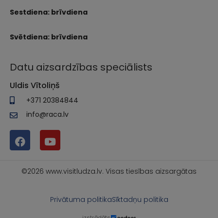
Sestdiena: brīvdiena
Svētdiena: brīvdiena
Datu aizsardzības speciālists
Uldis Vītoliņš
+371 20384844
info@raca.lv
©2026 www.visitludza.lv. Visas tiesības aizsargātas
Privātuma politika
Sīktadņu politika
izstrādāts