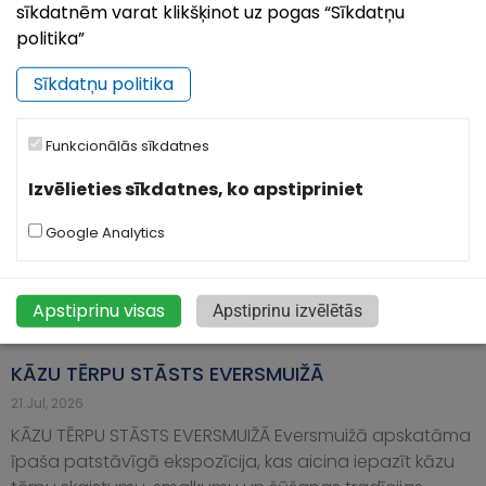
svin savu 849. dzimšanas dienu, un no 7. līdz 9.
sīkdatnēm varat klikšķinot uz pogas “Sīkdatņu
augustam pilsēta būs piepildīta
politika”
Sīkdatņu politika
Funkcionālās sīkdatnes
Izvēlieties sīkdatnes, ko apstipriniet
Google Analytics
Apstiprinu visas
Apstiprinu izvēlētās
KĀZU TĒRPU STĀSTS EVERSMUIŽĀ
21.Jul, 2026
KĀZU TĒRPU STĀSTS EVERSMUIŽĀ Eversmuižā apskatāma
īpaša patstāvīgā ekspozīcija, kas aicina iepazīt kāzu