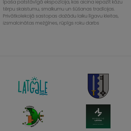
īpaša patstāvīgā ekspozīcija, kas aicina iepazīt kāzu
tērpu skaistumu, smalkumu un šūšanas tradīcijas.
Privātkolekcijā sastopas dažādu laiku līgavu kleitas,
izsmalcinātas mežģīnes, rūpīgs roku darbs