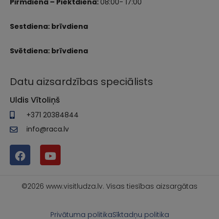
Pirmdiena – Piektdiena:
08:00- 17:00
Sestdiena: brīvdiena
Svētdiena: brīvdiena
Datu aizsardzības speciālists
Uldis Vītoliņš
+371 20384844
info@raca.lv
©2026 www.visitludza.lv. Visas tiesības aizsargātas
Privātuma politika
Sīktadņu politika