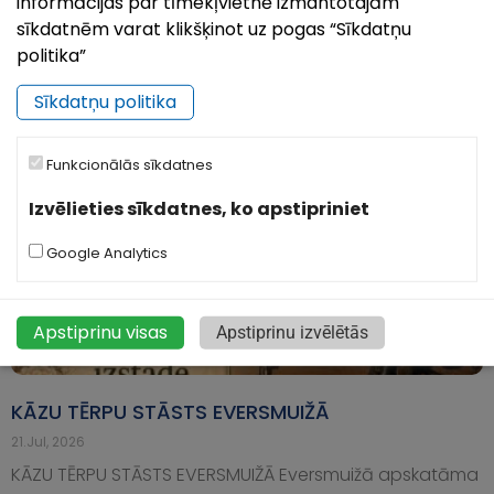
informācijas par tīmekļvietnē izmantotajām
aicina senākā Latvijas pilsēta – Ludza! Šogad Ludza
sīkdatnēm varat klikšķinot uz pogas “Sīkdatņu
svin savu 849. dzimšanas dienu, un no 7. līdz 9.
politika”
augustam pilsēta būs piepildīta
Sīkdatņu politika
Funkcionālās sīkdatnes
Izvēlieties sīkdatnes, ko apstipriniet
Google Analytics
Apstiprinu visas
Apstiprinu izvēlētās
KĀZU TĒRPU STĀSTS EVERSMUIŽĀ
21.Jul, 2026
KĀZU TĒRPU STĀSTS EVERSMUIŽĀ Eversmuižā apskatāma