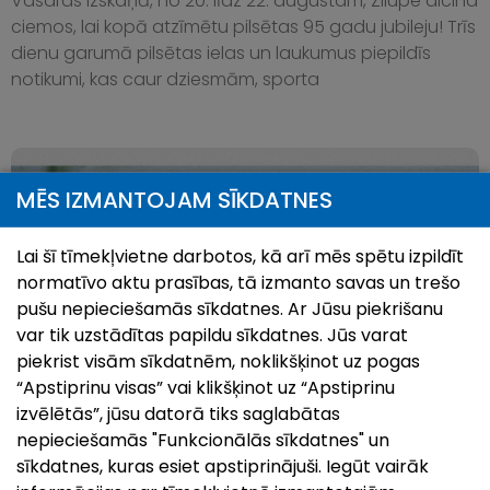
Vasaras izskaņā, no 20. līdz 22. augustam, Zilupe aicina
ciemos, lai kopā atzīmētu pilsētas 95 gadu jubileju! Trīs
dienu garumā pilsētas ielas un laukumus piepildīs
notikumi, kas caur dziesmām, sporta
MĒS IZMANTOJAM SĪKDATNES
Lai šī tīmekļvietne darbotos, kā arī mēs spētu izpildīt
normatīvo aktu prasības, tā izmanto savas un trešo
pušu nepieciešamās sīkdatnes. Ar Jūsu piekrišanu
var tik uzstādītas papildu sīkdatnes. Jūs varat
piekrist visām sīkdatnēm, noklikšķinot uz pogas
“Apstiprinu visas” vai klikšķinot uz “Apstiprinu
izvēlētās”, jūsu datorā tiks saglabātas
Pilsētas svētki`26 | Ludzai 849
nepieciešamās "Funkcionālās sīkdatnes" un
26.Jul, 2026
sīkdatnes, kuras esiet apstiprinājuši. Iegūt vairāk
Kā ierasts, augusta otrajā nedēļas nogalē uz svētkiem