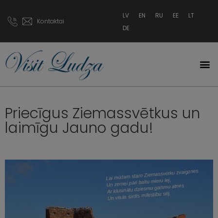
LV
EN
RU
EE
LT
Kontaktai
DE
Priecīgus Ziemassvētkus un
laimīgu Jauno gadu!