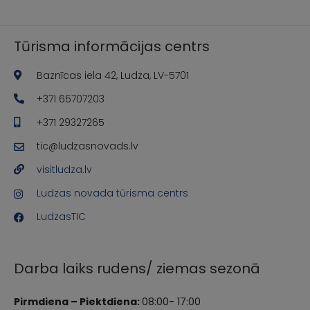
Tūrisma informācijas centrs
Baznīcas iela 42, Ludza, LV-5701
+371 65707203
+371 29327265
tic@ludzasnovads.lv
visitludza.lv
Ludzas novada tūrisma centrs
LudzasTIC
Darba laiks rudens/ ziemas sezonā
Pirmdiena – Piektdiena:
08:00- 17:00