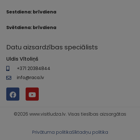
Sestdiena: brīvdiena
Svētdiena: brīvdiena
Datu aizsardzības speciālists
Uldis Vītoliņš
+371 20384844
info@raca.lv
©2026 www.visitludza.lv. Visas tiesības aizsargātas
Privātuma politika
Sīktadņu politika