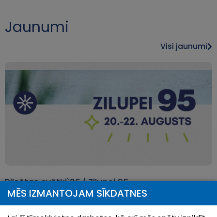
Jaunumi
Visi jaunumi
Pilsētas svētki`26 | Zilupei 95
MĒS IZMANTOJAM SĪKDATNES
28.Jul, 2026
Vasaras izskaņā, no 20. līdz 22. augustam, Zilupe aicina