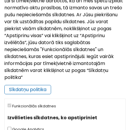
Lai šī tīmekļvietne darbotos, kā arī mēs spētu izpildīt
ciemos, lai kopā atzīmētu pilsētas 95 gadu jubileju! Trīs
normatīvo aktu prasības, tā izmanto savas un trešo
dienu garumā pilsētas ielas un laukumus piepildīs
pušu nepieciešamās sīkdatnes. Ar Jūsu piekrišanu
notikumi, kas caur dziesmām, sporta
var tik uzstādītas papildu sīkdatnes. Jūs varat
piekrist visām sīkdatnēm, noklikšķinot uz pogas
“Apstiprinu visas” vai klikšķinot uz “Apstiprinu
izvēlētās”, jūsu datorā tiks saglabātas
nepieciešamās "Funkcionālās sīkdatnes" un
sīkdatnes, kuras esiet apstiprinājuši. Iegūt vairāk
informācijas par tīmekļvietnē izmantotajām
sīkdatnēm varat klikšķinot uz pogas “Sīkdatņu
politika”
Sīkdatņu politika
Pilsētas svētki`26 | Ludzai 849
Funkcionālās sīkdatnes
26.Jul, 2026
Izvēlieties sīkdatnes, ko apstipriniet
Kā ierasts, augusta otrajā nedēļas nogalē uz svētkiem
aicina senākā Latvijas pilsēta – Ludza! Šogad Ludza
Google Analytics