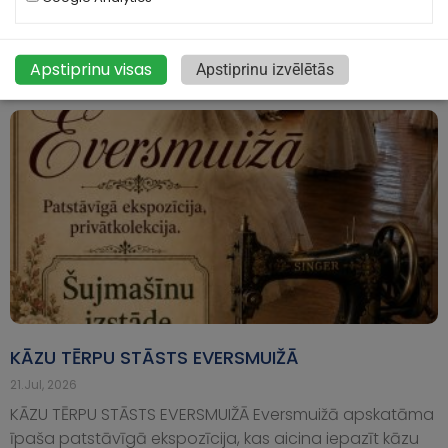
svin savu 849. dzimšanas dienu, un no 7. līdz 9.
augustam pilsēta būs piepildīta
Apstiprinu visas
Apstiprinu izvēlētās
KĀZU TĒRPU STĀSTS EVERSMUIŽĀ
21.Jul, 2026
KĀZU TĒRPU STĀSTS EVERSMUIŽĀ Eversmuižā apskatāma
īpaša patstāvīgā ekspozīcija, kas aicina iepazīt kāzu