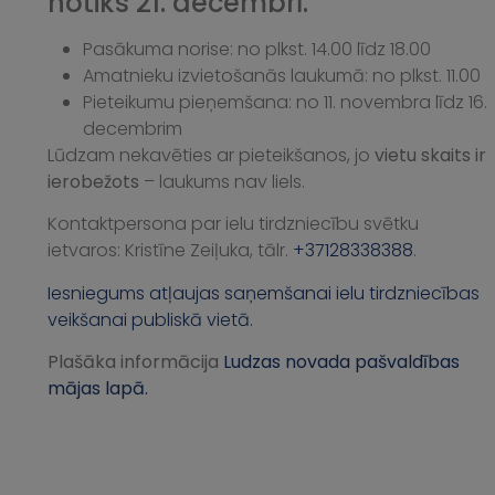
notiks 21. decembrī.
Pasākuma norise: no plkst. 14.00 līdz 18.00
Amatnieku izvietošanās laukumā: no plkst. 11.00
Pieteikumu pieņemšana: no 11. novembra līdz 16.
decembrim
Lūdzam nekavēties ar pieteikšanos, jo
vietu skaits ir
ierobežots
– laukums nav liels.
Kontaktpersona par ielu tirdzniecību svētku
ietvaros: Kristīne Zeiļuka, tālr.
+37128338388
.
Iesniegums atļaujas saņemšanai ielu tirdzniecības
veikšanai publiskā vietā.
Plašāka informācija
Ludzas novada pašvaldības
mājas lapā.