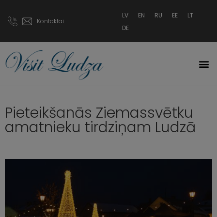
LV
EN
RU
EE
LT
Kontaktai
DE
Pieteikšanās Ziemassvētku
amatnieku tirdziņam Ludzā