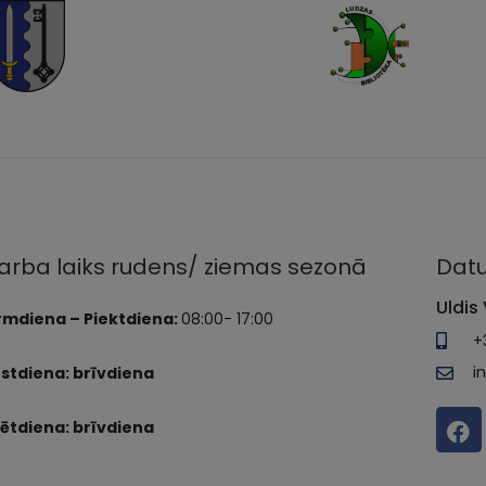
arba laiks rudens/ ziemas sezonā
Datu
Uldis 
rmdiena – Piektdiena:
08:00- 17:00
+
i
stdiena: brīvdiena
ētdiena: brīvdiena