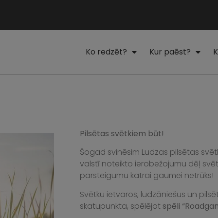
Ko redzēt?
Kur paēst?
K
Pilsētas svētkiem būt!
Šogad svinēsim Ludzas pilsētas svētk
valstī noteikto ierobežojumu dēļ sv
parsteigumu katrai gaumei netrūks!
Svētku ietvaros, ludzāniešus un pilsē
skatupunkta, spēlējot
spēli “Roadga