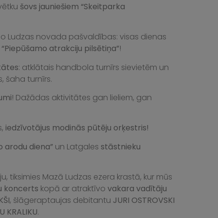
vētku
šovs jauniešiem “Skeitparka
o Ludzas novada pašvaldības: visas dienas
s
“Piepūšamo atrakciju pilsētiņa”
!
tātes
: atklātais handbola turnīrs sievietēm un
, šaha turnīrs.
gumi
! Dažādas aktivitātes gan lieliem, gan
s,
iedzīvotājus modinās pūtēju orķestris!
o arodu diena”
un Latgales
stāstnieku
ju, tiksimies Mazā Ludzas ezera krastā, kur mūs
ku koncerts
kopā ar atraktīvo
vakara vadītāju
KŠI
, šlāgeraptaujas debitantu
JURI OSTROVSKI
U KRALIKU
.