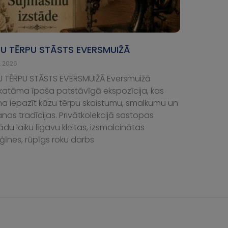
U TĒRPU STĀSTS EVERSMUIŽĀ
l, 2026
U TĒRPU STĀSTS EVERSMUIŽĀ Eversmuižā
katāma īpaša patstāvīgā ekspozīcija, kas
na iepazīt kāzu tērpu skaistumu, smalkumu un
nas tradīcijas. Privātkolekcijā sastopas
du laiku līgavu kleitas, izsmalcinātas
īnes, rūpīgs roku darbs