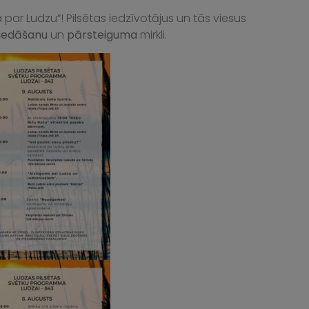
r Ludzu”! Pilsētas iedzīvotājus un tās viesus
ziedāšanu
un
pārsteiguma
mirkli.