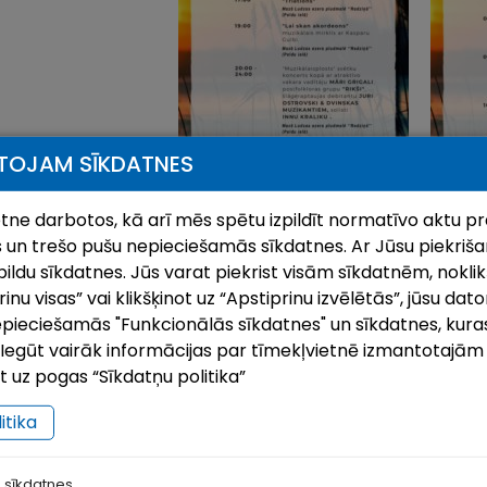
TOJAM SĪKDATNES
ietne darbotos, kā arī mēs spētu izpildīt normatīvo aktu pr
 un trešo pušu nepieciešamās sīkdatnes. Ar Jūsu piekrišan
ildu sīkdatnes. Jūs varat piekrist visām sīkdatnēm, noklik
nu visas” vai klikšķinot uz “Apstiprinu izvēlētās”, jūsu dato
pieciešamās "Funkcionālās sīkdatnes" un sīkdatnes, kuras
i. Iegūt vairāk informācijas par tīmekļvietnē izmantotajā
ot uz pogas “Sīkdatņu politika”
itika
 sīkdatnes