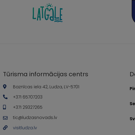
Tūrisma informācijas centrs
D
Baznīcas iela 42, Ludza, LV-5701
Pi
+371 65707203
Se
+371 29327265
tic@ludzasnovads.lv
Sv
visitludza.lv