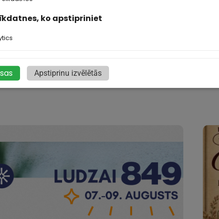
sīkdatnes, ko apstipriniet
tics
isas
Apstiprinu izvēlētās