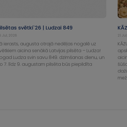
ilsētas svētki`26 | Ludzai 849
KĀZ
6.Jul, 2026
21.Ju
ā ierasts, augusta otrajā nedēļas nogalē uz
KĀZ
vētkiem aicina senākā Latvijas pilsēta – Ludza!
aps
ogad Ludza svin savu 849. dzimšanas dienu, un
aici
o 7. līdz 9. augustam pilsēta būs piepildīta
šūša
dažā
mežģ