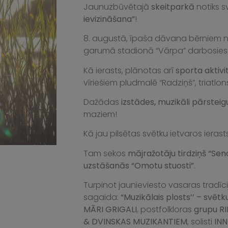
Jaunuzbūvētajā
skeitparkā
notiks s
ievizināšana”
!
8. augustā, īpaša dāvana bērniem n
garumā stadionā “Vārpa” darbosie
Kā ierasts, plānotas arī
sporta aktivi
vīriešiem pludmalē “Radziņš”, triatlons
Dažādas
izstādes, muzikāli pārstei
maziem!
Kā jau pilsētas svētku ietvaros ierast
Tam sekos
mājražotāju tirdziņš “Sen
uzstāšanās “Omotu stuosti”
.
Turpinot jaunieviesto vasaras tradīci
sagaida:
“Muzikālais plosts’’ – svēt
MĀRI GRIGALI
, postfolkloras
grupu RI
& DVINSKAS MUZIKANTIEM
, solisti
INN