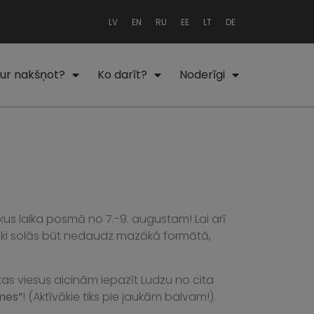
LV
EN
RU
EE
LT
DE
ur nakšņot?
Ko darīt?
Noderīgi
us laika posmā no 7.-9. augustam! Lai arī
ētki solās būt nedaudz mazākā formātā,
tas viesus aicinām iepazīt Ludzu no cita
mes”
! (Aktīvākie tiks pie jaukām balvam!).