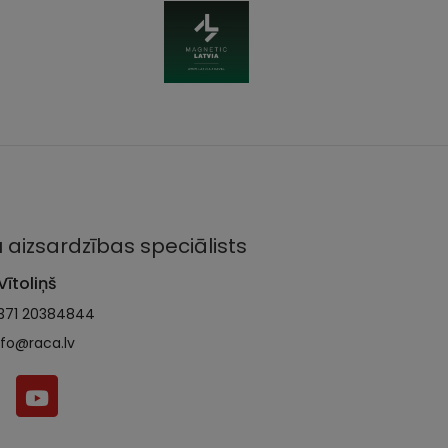
 aizsardzības speciālists
Vītoliņš
371 20384844
nfo@raca.lv