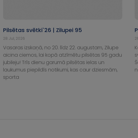
Pilsētas svētki`26 | Zilupei 95
P
28.Jul, 2026
2
Vasaras izskaņā, no 20. līdz 22. augustam, Zilupe
K
aicina ciemos, lai kopā atzīmētu pilsētas 95 gadu
s
jubileju! Trīs dienu garumā pilsētas ielas un
Š
laukumus piepildīs notikumi, kas caur dziesmām,
n
sporta