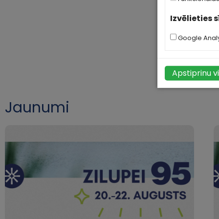
Izvēlieties 
Google Analy
Apstiprinu v
Jaunumi