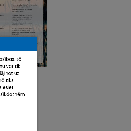
asības, tā
u var tik
šķinot uz
rā tiks
 esiet
m sīkdatnēm