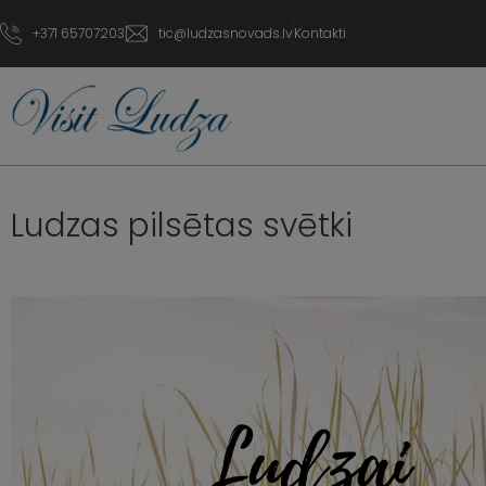
+371 65707203
tic@ludzasnovads.lv
Kontakti
Ludzas pilsētas svētki