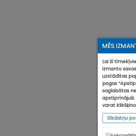
MĒS IZMAN
Lai šī tīmekļv
izmanto savas
uzstādītas pap
pogas “Apstipri
saglabātas ne
apstiprinājuš
varat klikšķin
Sīkdatņu pol
Funkcionālās